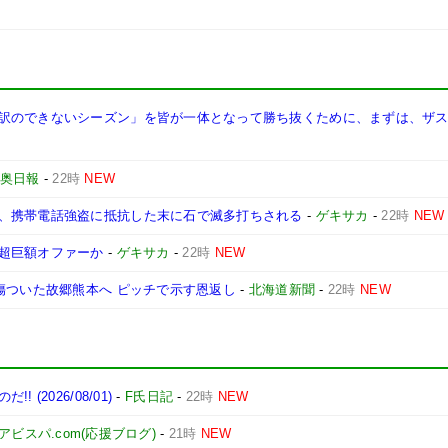
訳のできないシーズン」を皆が一体となって勝ち抜くために、まずは、ザ
奥日報
-
22時
NEW
、携帯電話強盗に抵抗した末に石で滅多打ちされる
-
ゲキサカ
-
22時
NEW
超巨額オファーか
-
ゲキサカ
-
22時
NEW
傷ついた故郷熊本へ ピッチで示す恩返し
-
北海道新聞
-
22時
NEW
2026/08/01)
-
F氏日記
-
22時
NEW
アビスパ.com(応援ブログ)
-
21時
NEW