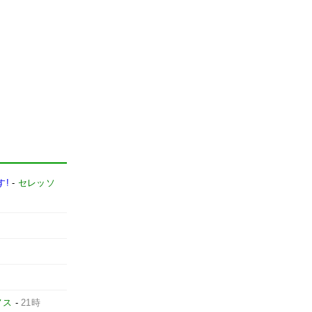
す!
-
セレッソ
ノス
-
21時