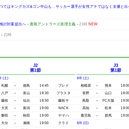
つてはキングカズ&ゴン中山も…サッカー選手が女性アナではなく女優と出
検討対案提出へ
-
鹿島アントラーズ原理主義
-
21時
NEW
-
21時
J2
J3
第1節
第1節
8 (土)
8/8 (土)
札幌
-
徳島
14:45
プレド
相模原
-
熊本
18:0
八戸
-
富山
18:30
プラスタ
長野
-
山口
18:0
藤枝
-
仙台
18:30
藤枝サ
鳥取
-
FC大阪
19:0
大宮
-
新潟
19:00
NACK
高知
-
松本
19:0
磐田
-
秋田
19:00
ヤマハ
鹿児島
-
群馬
19:0
大分
-
湘南
19:00
クラド
8/9 (日)