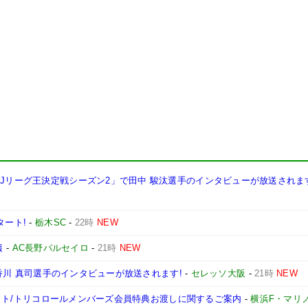
西Jリーグ王決定戦シーズン2」で田中 駿汰選手のインタビューが放送されま
タート!
-
栃木SC
-
22時
NEW
報
-
AC長野パルセイロ
-
21時
NEW
手、香川 真司選手のインタビューが放送されます!
-
セレッソ大阪
-
21時
NEW
ンチケット/トリコロールメンバーズ会員特典お渡しに関するご案内
-
横浜F・マリ