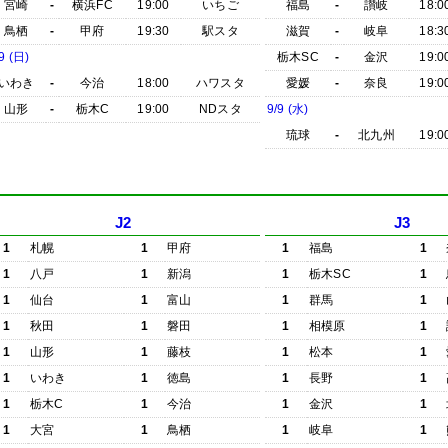
宮崎
-
横浜FC
19:00
いちご
福島
-
讃岐
18:0
鳥栖
-
甲府
19:30
駅スタ
滋賀
-
岐阜
18:3
9 (日)
栃木SC
-
金沢
19:0
いわき
-
今治
18:00
ハワスタ
愛媛
-
奈良
19:0
山形
-
栃木C
19:00
NDスタ
9/9 (水)
琉球
-
北九州
19:0
J2
J3
1
札幌
1
甲府
1
福島
1
1
八戸
1
新潟
1
栃木SC
1
1
仙台
1
富山
1
群馬
1
1
秋田
1
磐田
1
相模原
1
1
山形
1
藤枝
1
松本
1
1
いわき
1
徳島
1
長野
1
1
栃木C
1
今治
1
金沢
1
1
大宮
1
鳥栖
1
岐阜
1