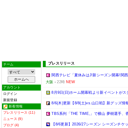
プレスリリース
チーム
関西テレビ「夏休みはJ!新シーズン開幕!関
大阪
-
22時
NEW
アカウント
8月9日(日)ホーム開幕戦より新イベントがス
ログイン
新規登録
8/6(木)更新【8/8(土)vs.山口戦】新グッズ情
新着情報
プレスリリース (11)
TBS系列「THE TIME,」で横山 夢樹選
ニュース (9)
【8/6更新】2026/27シーズン シーズ
ブログ (4)