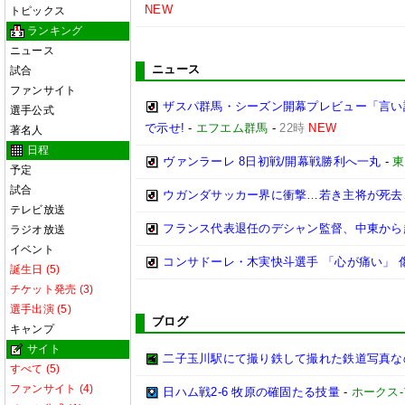
NEW
トピックス
ランキング
ニュース
ニュース
試合
ファンサイト
ザスパ群馬・シーズン開幕プレビュー「言い
選手公式
で示せ!
-
エフエム群馬
-
22時
NEW
著名人
日程
ヴァンラーレ 8日初戦/開幕戦勝利へ一丸
-
東
予定
試合
ウガンダサッカー界に衝撃…若き主将が死去
テレビ放送
フランス代表退任のデシャン監督、中東から
ラジオ放送
イベント
コンサドーレ・木実快斗選手 「心が痛い」 
誕生日 (5)
チケット発売 (3)
選手出演 (5)
ブログ
キャンプ
サイト
二子玉川駅にて撮り鉄して撮れた鉄道写真なのだ!! (
すべて (5)
ファンサイト (4)
日ハム戦2-6 牧原の確固たる技量
-
ホークス-