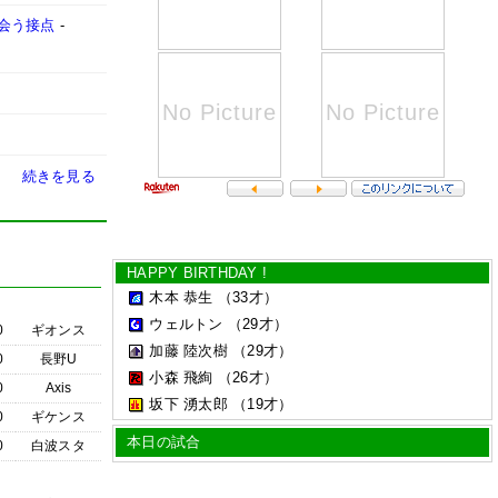
会う接点
-
続きを見る
HAPPY BIRTHDAY !
木本 恭生
（33才）
ウェルトン
（29才）
0
ギオンス
加藤 陸次樹
（29才）
0
長野U
小森 飛絢
（26才）
0
Axis
坂下 湧太郎
（19才）
0
ギケンス
本日の試合
0
白波スタ