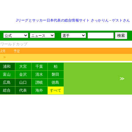
Jリーグとサッカー日本代表の総合情報サイト さっかりん
-
ゲストさん
FAワールドカップ
12月
予定
＞
浦和
大宮
千葉
柏
富山
金沢
清水
磐田
≫
広島
山口
讃岐
徳島
総合
代表
海外
すべて