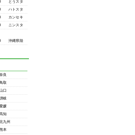
0
とうスタ
0
ハトスタ
0
カンセキ
0
ニンスタ
0
沖縄県陸
奈良
鳥取
山口
讃岐
愛媛
高知
北九州
熊本