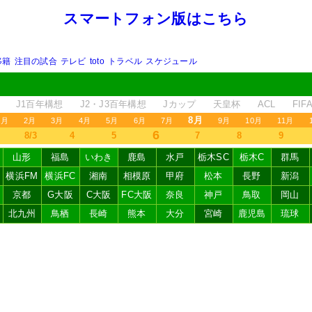
スマートフォン版はこちら
移籍
注目の試合
テレビ
toto
トラベル
スケジュール
J1百年構想
J2・J3百年構想
Jカップ
天皇杯
ACL
FI
8月
1月
2月
3月
4月
5月
6月
7月
9月
10月
11月
6
8/3
4
5
7
8
9
山形
福島
いわき
鹿島
水戸
栃木SC
栃木C
群馬
横浜FM
横浜FC
湘南
相模原
甲府
松本
長野
新潟
京都
G大阪
C大阪
FC大阪
奈良
神戸
鳥取
岡山
北九州
鳥栖
長崎
熊本
大分
宮崎
鹿児島
琉球