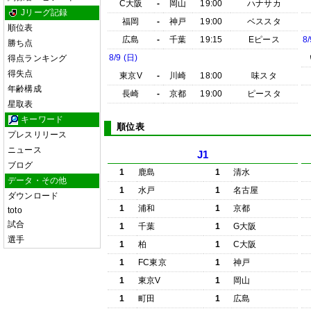
C大阪
-
岡山
19:00
ハナサカ
Jリーグ記録
福岡
-
神戸
19:00
ベススタ
順位表
広島
-
千葉
19:15
Eピース
8/
勝ち点
8/9 (日)
得点ランキング
得失点
東京V
-
川崎
18:00
味スタ
年齢構成
長崎
-
京都
19:00
ピースタ
星取表
キーワード
順位表
プレスリリース
ニュース
J1
ブログ
1
鹿島
1
清水
データ・その他
1
水戸
1
名古屋
ダウンロード
1
浦和
1
京都
toto
試合
1
千葉
1
G大阪
選手
1
柏
1
C大阪
1
FC東京
1
神戸
1
東京V
1
岡山
1
町田
1
広島