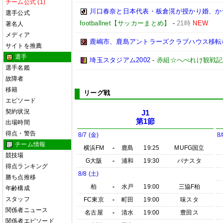
チーム公式 (1)
川口春奈と日本代表・板倉滉が授かり婚、か
選手公式
footballnet【サッカーまとめ】
-
21時
NEW
著名人
メディア
鹿嶋市、鹿島アントラーズクラブハウス移転
サイトを推薦
選手
埼玉スタジアム2002
-
赤組☆へべれけ観戦記
選手名鑑
故障者
移籍
リーグ戦
エピソード
契約状況
J1
第1節
出場時間
得点・警告
8/7 (金)
8/
チーム情報
横浜FM
-
鹿島
19:25
MUFG国立
競技場
G大阪
-
浦和
19:30
パナスタ
得点ランキング
8/8 (土)
勝ち点推移
柏
-
水戸
19:00
三協F柏
年齢構成
スタッフ
FC東京
-
町田
19:00
味スタ
関係者ニュース
名古屋
-
清水
19:00
豊田ス
関係者エピソード