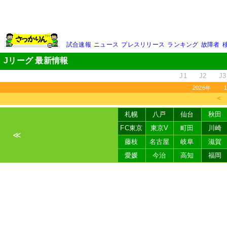
試合速報
ニュース
プレスリリース
ランキング
故障者
Jリーグ 最新情報
J1
J2
J3
2026年
＜
札幌
八戸
仙台
秋田
FC東京
東京V
町田
川崎
≪
藤枝
名古屋
岐阜
滋賀
愛媛
今治
高知
福岡