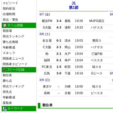
エピソード
J1
第1節
契約状況
出場時間
8/7 (金)
8/
得点・警告
横浜FM
3-4
鹿島
19:26
MUFG国立
チーム情報
G大阪
4-3
浦和
19:33
パナスタ
競技場
8/8 (土)
得点ランキング
名古屋
0-1
清水
19:03
豊田ス
勝ち点推移
C大阪
2-1
岡山
19:03
ハナサカ
年齢構成
スタッフ
柏
2-1
水戸
19:04
三協F柏
関係者ニュース
福岡
0-1
神戸
19:04
ベススタ
関係者エピソード
FC東京
1-5
町田
19:05
味スタ
Jリーグ記録
広島
3-0
千葉
19:19
Eピース
8/
順位表
8/9 (日)
勝ち点
得点ランキング
東京V
-
川崎
18:00
味スタ
得失点
長崎
-
京都
19:00
ピースタ
年齢構成
星取表
順位表
キーワード