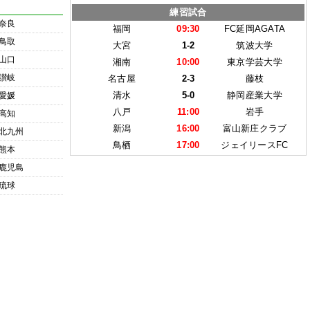
練習試合
奈良
福岡
09:30
FC延岡AGATA
鳥取
大宮
1-2
筑波大学
山口
湘南
10:00
東京学芸大学
讃岐
名古屋
2-3
藤枝
清水
5-0
静岡産業大学
愛媛
八戸
11:00
岩手
高知
新潟
16:00
富山新庄クラブ
北九州
鳥栖
17:00
ジェイリースFC
熊本
鹿児島
琉球