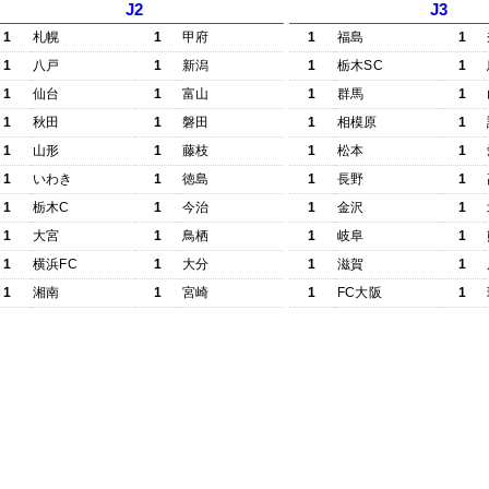
J2
J3
1
札幌
1
甲府
1
福島
1
1
八戸
1
新潟
1
栃木SC
1
1
仙台
1
富山
1
群馬
1
1
秋田
1
磐田
1
相模原
1
1
山形
1
藤枝
1
松本
1
1
いわき
1
徳島
1
長野
1
1
栃木C
1
今治
1
金沢
1
1
大宮
1
鳥栖
1
岐阜
1
1
横浜FC
1
大分
1
滋賀
1
1
湘南
1
宮崎
1
FC大阪
1