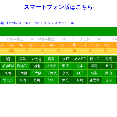
スマートフォン版はこちら
移籍
注目の試合
テレビ
toto
トラベル
スケジュール
J1百年構想
J2・J3百年構想
Jカップ
天皇杯
ACL
FI
8月
1月
2月
3月
4月
5月
6月
7月
9月
10月
11月
9
8/6
7
8
10
11
12
山形
福島
いわき
鹿島
水戸
栃木SC
栃木C
群馬
横浜FM
横浜FC
湘南
相模原
甲府
松本
長野
新潟
京都
G大阪
C大阪
FC大阪
奈良
神戸
鳥取
岡山
北九州
鳥栖
長崎
熊本
大分
宮崎
鹿児島
琉球