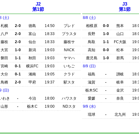
J2
J3
第1節
第1節
8 (土)
8/8 (土)
札幌
2-0
徳島
14:50
プレド
相模原
0-0
熊本
18:
八戸
2-0
富山
18:33
プラスタ
長野
1-0
山口
18:
藤枝
2-0
仙台
18:33
藤枝サ
鳥取
1-1
FC大阪
19:
大宮
1-0
新潟
19:03
NACK
高知
0-0
松本
19:
磐田
1-1
秋田
19:03
ヤマハ
鹿児島
1-0
群馬
19:
宮崎
0-1
横浜FC
19:03
いちご
8/9 (日)
大分
0-1
湘南
19:05
クラド
福島
-
讃岐
18:
鳥栖
2-0
甲府
19:37
駅スタ
滋賀
-
岐阜
18:
9 (日)
栃木SC
-
金沢
19:
いわき
-
今治
18:00
ハワスタ
愛媛
-
奈良
19:
山形
-
栃木C
19:00
NDスタ
9/9 (水)
琉球
-
北九州
19: