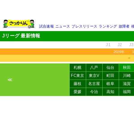
試合速報
ニュース
プレスリリース
ランキング
故障者
Jリーグ 最新情報
J1
J2
J3
2026年
＜
札幌
八戸
仙台
秋田
FC東京
東京V
町田
川崎
≪
藤枝
名古屋
岐阜
滋賀
愛媛
今治
高知
福岡