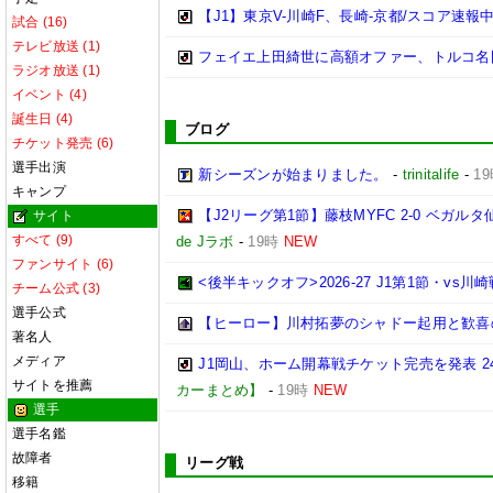
【J1】東京V-川崎F、長崎-京都/スコア速報中[1
試合 (16)
テレビ放送 (1)
フェイエ上田綺世に高額オファー、トルコ名門
ラジオ放送 (1)
イベント (4)
誕生日 (4)
ブログ
チケット発売 (6)
選手出演
新シーズンが始まりました。
-
trinitalife
-
1
キャンプ
【J2リーグ第1節】藤枝MYFC 2-0 ベ
サイト
すべて (9)
de Jラボ
-
19時
NEW
ファンサイト (6)
<後半キックオフ>2026-27 J1第1節・vs川崎戦(2
チーム公式 (3)
選手公式
【ヒーロー】川村拓夢のシャドー起用と歓喜
著名人
メディア
J1岡山、ホーム開幕戦チケット完売を発表 
サイトを推薦
カーまとめ】
-
19時
NEW
選手
選手名鑑
故障者
リーグ戦
移籍