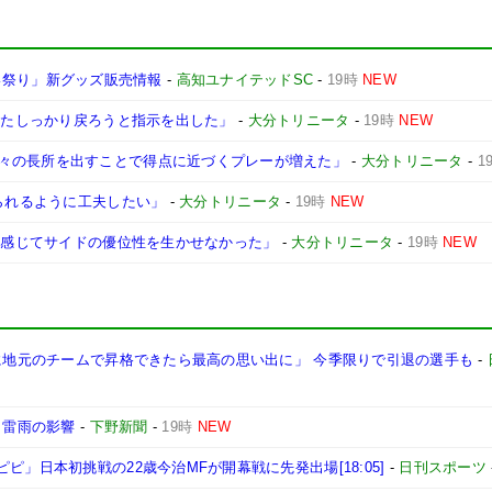
さこい祭り」新グッズ販売情報
-
高知ユナイテッドSC
-
19時
NEW
にまたしっかり戻ろうと指示を出した」
-
大分トリニータ
-
19時
NEW
々の長所を出すことで得点に近づくプレーが増えた」
-
大分トリニータ
-
1
けられるように工夫したい」
-
大分トリニータ
-
19時
NEW
強く感じてサイドの優位性を生かせなかった」
-
大分トリニータ
-
19時
NEW
後に地元のチームで昇格できたら最高の思い出に」 今季限りで引退の選手も
-
 雷雨の影響
-
下野新聞
-
19時
NEW
ピ」日本初挑戦の22歳今治MFが開幕戦に先発出場[18:05]
-
日刊スポーツ