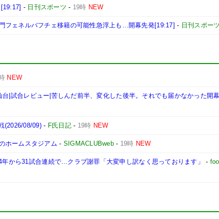
9:17]
-
日刊スポーツ
-
19時
NEW
フェネルバフチェ移籍の可能性急浮上も…開幕先発[19:17]
-
日刊スポー
9時
NEW
ガルタ仙台|試合レビュー|苦しんだ前半、変化した後半。それでも届かなかった開
026/08/09)
-
F氏日記
-
19時
NEW
のホームスタジアム
-
SIGMACLUBweb
-
19時
NEW
24年から31試合連続で…クラブ謝罪「大変申し訳なく思っております」
-
fo