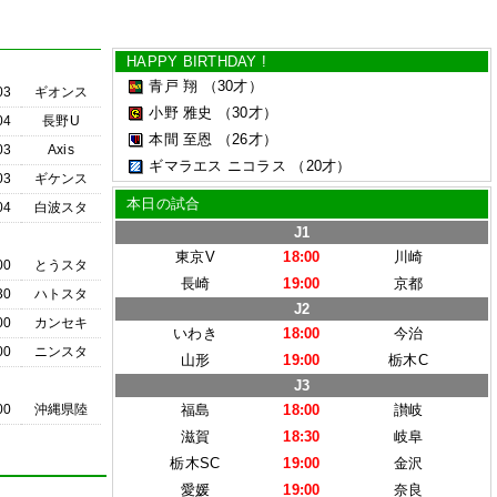
HAPPY BIRTHDAY !
青戸 翔
（30才）
03
ギオンス
小野 雅史
（30才）
04
長野U
本間 至恩
（26才）
03
Axis
ギマラエス ニコラス
（20才）
03
ギケンス
本日の試合
04
白波スタ
J1
東京V
18:00
川崎
00
とうスタ
長崎
19:00
京都
30
ハトスタ
J2
00
カンセキ
いわき
18:00
今治
00
ニンスタ
山形
19:00
栃木C
J3
00
沖縄県陸
福島
18:00
讃岐
滋賀
18:30
岐阜
栃木SC
19:00
金沢
愛媛
19:00
奈良