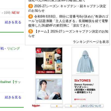
強化へ元川崎の実力派MFの補強に動く
3
2026-27シーズン キャプテン・副キャプテン決定
のお知らせ
ツ
-
19時
NEW
4
令和8年8月8日、88分に背番号8が決めた“奇跡のゴ
ール”が話題沸騰「主人公過ぎる」長期離脱を経て電撃
続きを見る
復帰した26歳MFの鮮烈弾に「涙出てきた」
5
【チーム】2026-27シーズンキャプテン決定のお知
らせ
ランキングページを表示
幕戦
-
リビング
otballnet【サッ
続きを見る