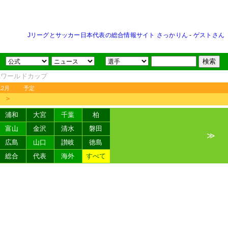
Jリーグとサッカー日本代表の総合情報サイト さっかりん
-
ゲストさん
FAワールドカップ
12月
予定
＞
浦和
大宮
千葉
柏
富山
金沢
清水
磐田
≫
広島
山口
讃岐
徳島
総合
代表
海外
すべて