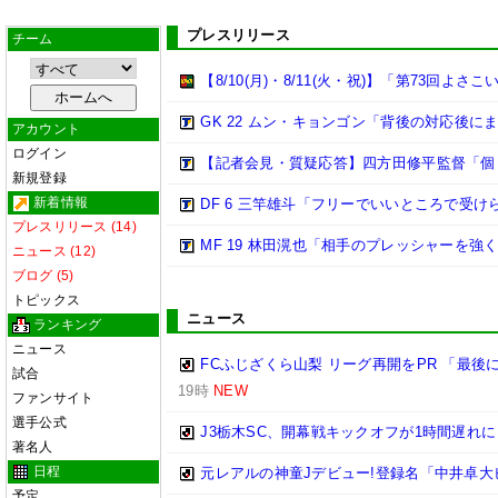
プレスリリース
チーム
【8/10(月)・8/11(火・祝)】「第73回よ
GK 22 ムン・キョンゴン「背後の対応後
アカウント
ログイン
【記者会見・質疑応答】四方田修平監督「個
新規登録
新着情報
DF 6 三竿雄斗「フリーでいいところで受
プレスリリース (14)
MF 19 林田滉也「相手のプレッシャーを
ニュース (12)
ブログ (5)
トピックス
ニュース
ランキング
ニュース
FCふじざくら山梨 リーグ再開をPR 「最
試合
19時
NEW
ファンサイト
選手公式
J3栃木SC、開幕戦キックオフが1時間遅れに
著名人
日程
元レアルの神童Jデビュー!登録名「中井卓大ピ
予定