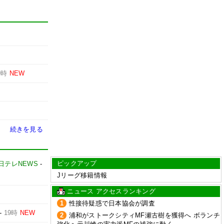
9時
NEW
続きを見る
ピックアップ
日テレNEWS
-
Jリーグ移籍情報
ニュース アクセスランキング
1
性接待疑惑で日本協会が調査
-
19時
NEW
2
浦和がストークシティMF瀬古樹を獲得へ ボランチ