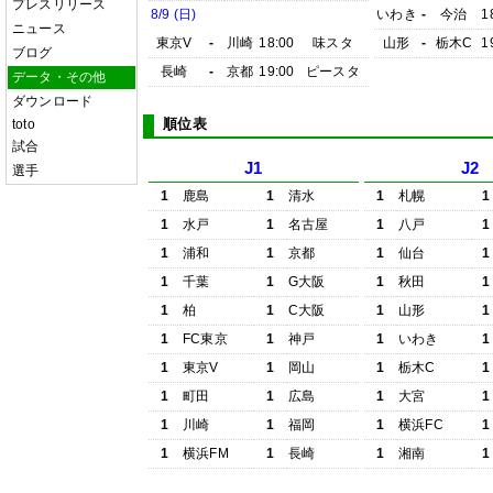
プレスリリース
8/9 (日)
いわき
-
今治
1
ニュース
東京V
-
川崎
18:00
味スタ
山形
-
栃木C
1
ブログ
長崎
-
京都
19:00
ピースタ
データ・その他
ダウンロード
順位表
toto
試合
J1
J2
選手
1
鹿島
1
清水
1
札幌
1
1
水戸
1
名古屋
1
八戸
1
1
浦和
1
京都
1
仙台
1
1
千葉
1
G大阪
1
秋田
1
1
柏
1
C大阪
1
山形
1
1
FC東京
1
神戸
1
いわき
1
1
東京V
1
岡山
1
栃木C
1
1
町田
1
広島
1
大宮
1
1
川崎
1
福岡
1
横浜FC
1
1
横浜FM
1
長崎
1
湘南
1