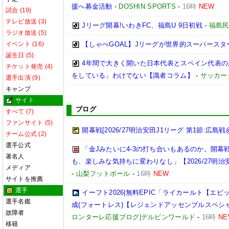
援へ募金活動
-
DOSHIN SPORTS
-
16時
NEW
試合 (19)
テレビ放送 (3)
Jリーグ開幕!いわきFC、福島U 9日初戦
-
福島
ラジオ放送 (5)
イベント (16)
【しゃべGOAL】Jリーグが世界的スーパース
誕生日 (5)
4年間で大きく開いた日本代表とスペイン代表
チケット発売 (4)
をしている」わけでない【識者コラム】
-
サッカー
選手出演 (9)
キャンプ
サイト
ブログ
すべて (7)
ファンサイト (5)
開幕戦[2026/27明治安田J1リーグ 第1節:広島戦
チーム公式 (2)
選手公式
「金Jみたいに4-3の打ち合いもあるのか。開
著名人
も、楽しみな気持ちに変わりなし」【2026/27明治
メディア
-
山梨フットボール
-
16時
NEW
サイトを推薦
選手
イーフト2026|無料EPIC「ライカールト【エ
選手名鑑
成(フォートレス)【レジェンドアッセンブルスペシ
故障者
ロンターレ応援ブログ|デルピンワールド
-
16時
NE
移籍