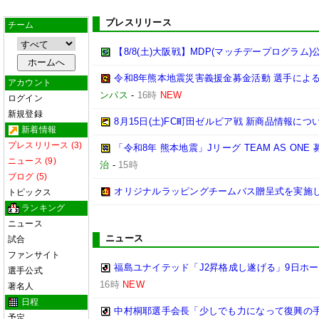
プレスリリース
チーム
【8/8(土)大阪戦】MDP(マッチデープログラム)
令和8年熊本地震災害義援金募金活動 選手によ
アカウント
ンパス
-
16時
NEW
ログイン
新規登録
8月15日(土)FC町田ゼルビア戦 新商品情報につ
新着情報
プレスリリース (3)
「令和8年 熊本地震」Jリーグ TEAM AS ON
ニュース (9)
治
-
15時
ブログ (5)
オリジナルラッピングチームバス贈呈式を実施
トピックス
ランキング
ニュース
ニュース
試合
ファンサイト
福島ユナイテッド「J2昇格成し遂げる」9日ホ
選手公式
16時
NEW
著名人
日程
中村桐耶選手会長「少しでも力になって復興の
予定