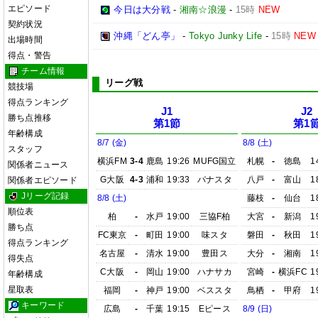
エピソード
今日は大分戦
-
湘南☆浪漫
-
15時
NEW
契約状況
沖縄「どん亭」
-
Tokyo Junky Life
-
15時
NEW
出場時間
得点・警告
チーム情報
リーグ戦
競技場
得点ランキング
J1
J2
勝ち点推移
第1節
第1
年齢構成
8/7 (金)
8/8 (土)
スタッフ
横浜FM
3-4
鹿島
19:26
MUFG国立
札幌
-
徳島
1
関係者ニュース
G大阪
4-3
浦和
19:33
パナスタ
八戸
-
富山
1
関係者エピソード
Jリーグ記録
8/8 (土)
藤枝
-
仙台
1
順位表
柏
-
水戸
19:00
三協F柏
大宮
-
新潟
1
勝ち点
FC東京
-
町田
19:00
味スタ
磐田
-
秋田
1
得点ランキング
名古屋
-
清水
19:00
豊田ス
大分
-
湘南
1
得失点
C大阪
-
岡山
19:00
ハナサカ
宮崎
-
横浜FC
1
年齢構成
星取表
福岡
-
神戸
19:00
ベススタ
鳥栖
-
甲府
1
キーワード
広島
-
千葉
19:15
Eピース
8/9 (日)