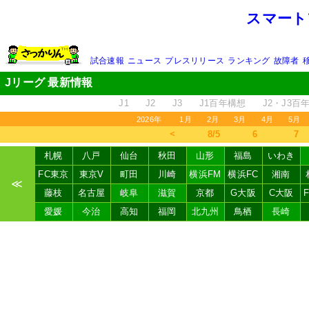
スマート
試合速報
ニュース
プレスリリース
ランキング
故障者
Jリーグ 最新情報
J1
J2
J3
J1百年構想
J2・J3百
2026年
1月
2月
3月
4月
5月
＜
8/5
6
7
札幌
八戸
仙台
秋田
山形
福島
いわき
FC東京
東京V
町田
川崎
横浜FM
横浜FC
湘南
≪
藤枝
名古屋
岐阜
滋賀
京都
G大阪
C大阪
愛媛
今治
高知
福岡
北九州
鳥栖
長崎