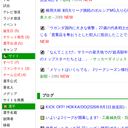
試合
橋岡大樹 初5大リーグ挑戦のボルシアMG入り
テレビ放送
東スポ
-
20時
NEW
ラジオ放送
イベント
「ウガンダ国内に大きな衝撃」27歳の代表戦士
誕生日 (5)
じる「貴重品を奪おうとした犯人に抵抗したことで
チケット発売 (3)
NEW
選手出演 (5)
キャンプ
「なんてことだ!」サラーの新天地での“超高額
サイト
のトップスターたちとは…」
-
サッカーダイジェス
すべて (7)
ファンサイト (3)
「メリットはいくらでも」 Jリーグシーズン移
チーム公式 (4)
新聞
-
20時
NEW
選手公式
著名人
メディア
ブログ
サイトを推薦
選手
KICK OFF! HOKKAIDO(2026年8月1日放送回)
-
選手名鑑
いよいよJリーグが開幕します!
-
工藤鍼灸院・院
故障者
移籍