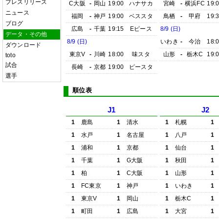
プレスリリース
C大阪
-
岡山
19:00
ハナサカ
宮崎
-
横浜FC
19:
ニュース
福岡
-
神戸
19:00
ベススタ
鳥栖
-
甲府
19:
ブログ
広島
-
千葉
19:15
Eピース
8/9 (日)
データ・その他
8/9 (日)
いわき
-
今治
18:
ダウンロード
東京V
-
川崎
18:00
味スタ
山形
-
栃木C
19:
toto
試合
長崎
-
京都
19:00
ピースタ
選手
順位表
J1
J2
1
鹿島
1
清水
1
札幌
1
1
水戸
1
名古屋
1
八戸
1
1
浦和
1
京都
1
仙台
1
1
千葉
1
G大阪
1
秋田
1
1
柏
1
C大阪
1
山形
1
1
FC東京
1
神戸
1
いわき
1
1
東京V
1
岡山
1
栃木C
1
1
町田
1
広島
1
大宮
1