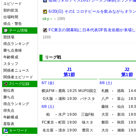
徳島ヴォルティス26-27シーズン陣容(ボランチ編
エピソード
契約状況
6/20(日) その1 コロナビールを飲みながらオラ
出場時間
sky～
-
18時
得点・警告
FC東京の開幕戦に日本代表DF長友佑都が来場し
チーム情報
競技場
18時
得点ランキング
勝ち点推移
年齢構成
リーグ戦
スタッフ
J1
J2
関係者ニュース
第1節
第1節
関係者エピソード
8/7 (金)
8/8 (土)
Jリーグ記録
順位表
横浜FM
-
鹿島
19:25
MUFG国立
札幌
-
徳島
14:
勝ち点
G大阪
-
浦和
19:30
パナスタ
八戸
-
富山
18:
得点ランキング
8/8 (土)
藤枝
-
仙台
18:
得失点
柏
-
水戸
19:00
三協F柏
大宮
-
新潟
19:
年齢構成
FC東京
-
町田
19:00
味スタ
磐田
-
秋田
19:
星取表
名古屋
-
清水
19:00
豊田ス
大分
-
湘南
19:
キーワード