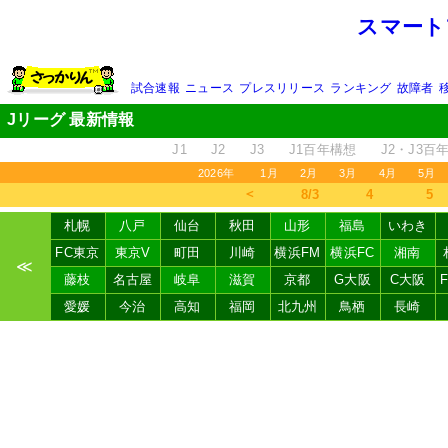
スマート
試合速報
ニュース
プレスリリース
ランキング
故障者
Jリーグ 最新情報
J1
J2
J3
J1百年構想
J2・J3百
2026年
1月
2月
3月
4月
5月
＜
8/3
4
5
札幌
八戸
仙台
秋田
山形
福島
いわき
FC東京
東京V
町田
川崎
横浜FM
横浜FC
湘南
≪
藤枝
名古屋
岐阜
滋賀
京都
G大阪
C大阪
愛媛
今治
高知
福岡
北九州
鳥栖
長崎