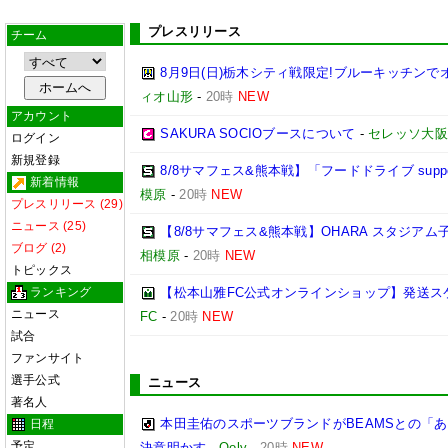
プレスリリース
チーム
8月9日(日)栃木シティ戦限定!ブルーキッチンで
ィオ山形
-
20時
NEW
アカウント
SAKURA SOCIOブースについて
-
セレッソ大阪
ログイン
新規登録
8/8サマフェス&熊本戦】「フードドライブ suppo
新着情報
模原
-
20時
NEW
プレスリリース (29)
ニュース (25)
【8/8サマフェス&熊本戦】OHARA スタジア
ブログ (2)
相模原
-
20時
NEW
トピックス
ランキング
【松本山雅FC公式オンラインショップ】発送ス
ニュース
FC
-
20時
NEW
試合
ファンサイト
選手公式
ニュース
著名人
本田圭佑のスポーツブランドがBEAMSとの「あ
日程
予定
決意明かす
-
Qoly
-
20時
NEW