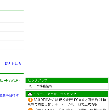
続きを見る
ピックアップ
HE ANSWER
-
Jリーグ移籍情報
ニュース アクセスランキング
「連覇を目指す
1
39歳DF長友佑都 現役続行! FC東京と再契約 J1初
制覇で恩返し誓う 今日ホーム町田戦で正式表明