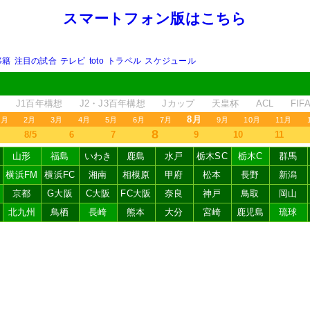
スマートフォン版はこちら
移籍
注目の試合
テレビ
toto
トラベル
スケジュール
J1百年構想
J2・J3百年構想
Jカップ
天皇杯
ACL
FI
8月
1月
2月
3月
4月
5月
6月
7月
9月
10月
11月
8
8/5
6
7
9
10
11
山形
福島
いわき
鹿島
水戸
栃木SC
栃木C
群馬
横浜FM
横浜FC
湘南
相模原
甲府
松本
長野
新潟
京都
G大阪
C大阪
FC大阪
奈良
神戸
鳥取
岡山
北九州
鳥栖
長崎
熊本
大分
宮崎
鹿児島
琉球