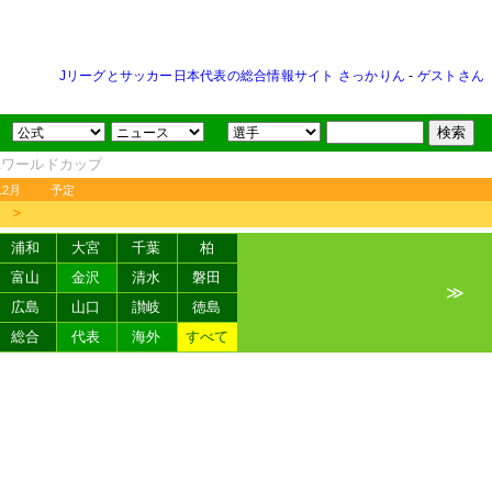
Jリーグとサッカー日本代表の総合情報サイト さっかりん
-
ゲストさん
FAワールドカップ
12月
予定
＞
浦和
大宮
千葉
柏
富山
金沢
清水
磐田
≫
広島
山口
讃岐
徳島
総合
代表
海外
すべて