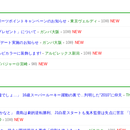
 スポーツポイントキャンペーンのお知らせ
-
東京ヴェルディ
-
10時
NEW
場プレゼント」について
-
ガンバ大阪
-
10時
NEW
ップデート実施のお知らせ
-
ガンバ大阪
-
10時
NEW
ルビカラーに装飾します!
-
アルビレックス新潟
-
10時
NEW
ゲバジャーロ宮崎
-
9時
NEW
でしょ…」 16歳スーパールーキー躍動の裏で…判明した“2010”に仰天
-
T
かなと」 鹿島は劇的逆転勝利、J1白星スタートも鬼木監督は失点に苦言 
D
-
10時
NEW