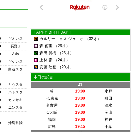
HAPPY BIRTHDAY !
0
ギオンス
カルリーニョス ジュニオ
（32才）
森 侑里
（26才）
0
長野U
森田 晃樹
（26才）
0
Axis
上林 豪
（24才）
0
ギケンス
安藤 陸登
（20才）
0
白波スタ
本日の試合
0
とうスタ
J1
柏
19:00
水戸
0
ハトスタ
FC東京
19:00
町田
0
カンセキ
名古屋
19:00
清水
0
ニンスタ
C大阪
19:00
岡山
福岡
19:00
神戸
0
沖縄県陸
広島
19:15
千葉