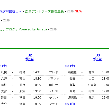
検討対案提出へ
-
鹿島アントラーズ原理主義
-
21時
NEW
-
21時
ログ」Powered by Ameba
-
21時
J2
J3
第1節
第1節
8 (土)
8/8 (土)
札幌
-
徳島
14:45
プレド
相模原
-
熊本
18:0
八戸
-
富山
18:30
プラスタ
長野
-
山口
18:0
藤枝
-
仙台
18:30
藤枝サ
鳥取
-
FC大阪
19:0
大宮
-
新潟
19:00
NACK
高知
-
松本
19:0
磐田
-
秋田
19:00
ヤマハ
鹿児島
-
群馬
19:0
大分
-
湘南
19:00
クラド
8/9 (日)