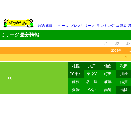
試合速報
ニュース
プレスリリース
ランキング
故障者
Jリーグ 最新情報
J1
J2
J3
2026年
＜
札幌
八戸
仙台
秋田
FC東京
東京V
町田
川崎
≪
藤枝
名古屋
岐阜
滋賀
愛媛
今治
高知
福岡