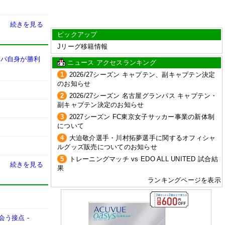
続きを見る
ピックアップ
Jリーグ移籍情報
スパ自身が勝利
ニュース アクセスランキング
1
2026/27シーズン キャプテン、副キャプテン決定
のお知らせ
2
2026/27シーズン 名古屋グランパス キャプテン・
副キャプテン決定のお知らせ
3
2027シーズン FC東京女子サッカー事業の新体制
について
4
大迫敬介選手・川村拓夢選手に関するオフィシャ
ルグッズ販売についてのお知らせ
5
トレーニングマッチ vs EDO ALL UNITED 試合結
続きを見る
果
ランキングページを表示
会う接点
-