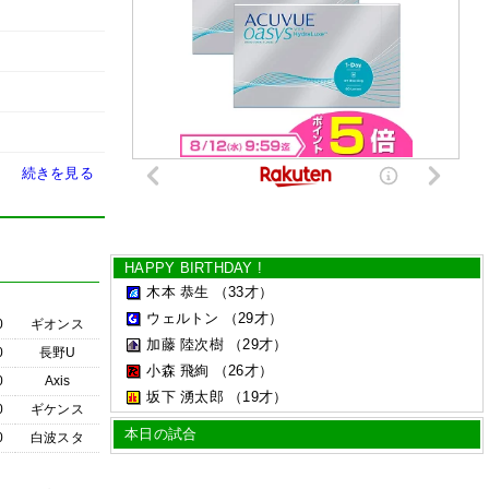
続きを見る
HAPPY BIRTHDAY !
木本 恭生
（33才）
ウェルトン
（29才）
0
ギオンス
加藤 陸次樹
（29才）
0
長野U
小森 飛絢
（26才）
0
Axis
坂下 湧太郎
（19才）
0
ギケンス
本日の試合
0
白波スタ