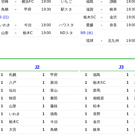
宮崎
-
横浜FC
19:00
いちご
福島
-
讃岐
18:0
鳥栖
-
甲府
19:30
駅スタ
滋賀
-
岐阜
18:3
9 (日)
栃木SC
-
金沢
19:0
いわき
-
今治
18:00
ハワスタ
愛媛
-
奈良
19:0
山形
-
栃木C
19:00
NDスタ
9/9 (水)
琉球
-
北九州
19:0
J2
J3
1
札幌
1
甲府
1
福島
1
1
八戸
1
新潟
1
栃木SC
1
1
仙台
1
富山
1
群馬
1
1
秋田
1
磐田
1
相模原
1
1
山形
1
藤枝
1
松本
1
1
いわき
1
徳島
1
長野
1
1
栃木C
1
今治
1
金沢
1
1
大宮
1
鳥栖
1
岐阜
1