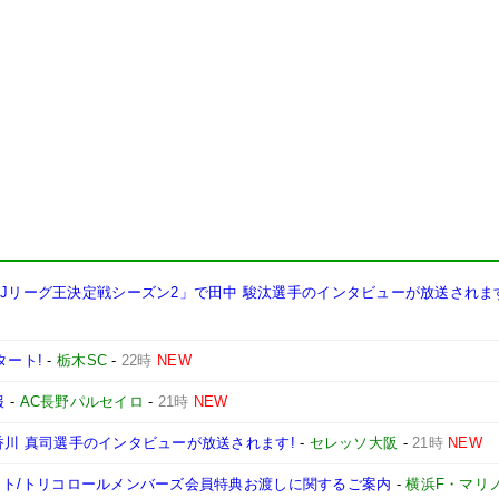
西Jリーグ王決定戦シーズン2」で田中 駿汰選手のインタビューが放送されま
タート!
-
栃木SC
-
22時
NEW
報
-
AC長野パルセイロ
-
21時
NEW
手、香川 真司選手のインタビューが放送されます!
-
セレッソ大阪
-
21時
NEW
ンチケット/トリコロールメンバーズ会員特典お渡しに関するご案内
-
横浜F・マリ