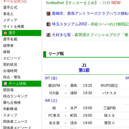
チーム公式 (1)
footballnet【サッカーまとめ】
-
21時
NEW
選手公式
鹿嶋市、鹿島アントラーズクラブハウス移転
著名人
メディア
埼玉スタジアム2002
-
赤組☆へべれけ観戦記
サイトを推薦
選手
大好きな梨
-
森岡茂オフィシャルブログ「優しいブ
選手名鑑
故障者
移籍
リーグ戦
エピソード
契約状況
J1
第1節
出場時間
得点・警告
8/7 (金)
8/
チーム情報
横浜FM
-
鹿島
19:25
MUFG国立
競技場
G大阪
-
浦和
19:30
パナスタ
得点ランキング
8/8 (土)
勝ち点推移
柏
-
水戸
19:00
三協F柏
年齢構成
スタッフ
FC東京
-
町田
19:00
味スタ
関係者ニュース
名古屋
-
清水
19:00
豊田ス
関係者エピソード