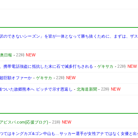
訳のできないシーズン」を皆が一体となって勝ち抜くために、まずは、ザ
奥日報
-
22時
NEW
、携帯電話強盗に抵抗した末に石で滅多打ちされる
-
ゲキサカ
-
22時
NEW
超巨額オファーか
-
ゲキサカ
-
22時
NEW
傷ついた故郷熊本へ ピッチで示す恩返し
-
北海道新聞
-
22時
NEW
アビスパ.com(応援ブログ)
-
21時
NEW
つてはキングカズ&ゴン中山も…サッカー選手が女性アナではなく女優と出