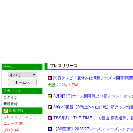
プレスリリース
チーム
関西テレビ「夏休みはJ!新シーズン開幕!関
大阪
-
22時
NEW
アカウント
8月9日(日)ホーム開幕戦より新イベントがス
ログイン
新規登録
8/6(木)更新【8/8(土)vs.山口戦】新グッズ情
新着情報
プレスリリース (11)
TBS系列「THE TIME,」で横山 夢樹選
ニュース (9)
【8/6更新】2026/27シーズン シーズ
ブログ (4)