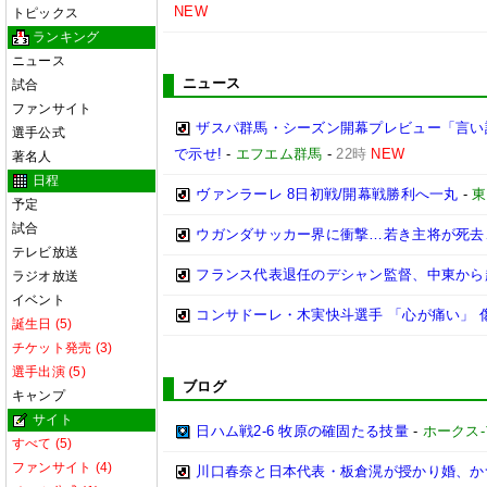
NEW
トピックス
ランキング
ニュース
ニュース
試合
ファンサイト
ザスパ群馬・シーズン開幕プレビュー「言い
選手公式
で示せ!
-
エフエム群馬
-
22時
NEW
著名人
日程
ヴァンラーレ 8日初戦/開幕戦勝利へ一丸
-
東
予定
試合
ウガンダサッカー界に衝撃…若き主将が死去
テレビ放送
フランス代表退任のデシャン監督、中東から
ラジオ放送
イベント
コンサドーレ・木実快斗選手 「心が痛い」 
誕生日 (5)
チケット発売 (3)
選手出演 (5)
ブログ
キャンプ
サイト
日ハム戦2-6 牧原の確固たる技量
-
ホークス-
すべて (5)
ファンサイト (4)
川口春奈と日本代表・板倉滉が授かり婚、か