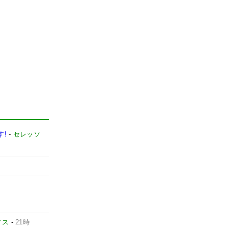
す!
-
セレッソ
ノス
-
21時