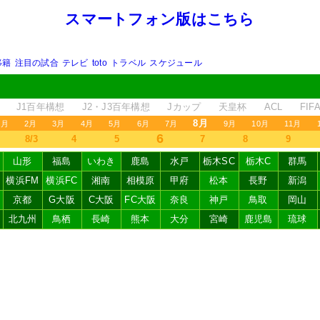
スマートフォン版はこちら
移籍
注目の試合
テレビ
toto
トラベル
スケジュール
J1百年構想
J2・J3百年構想
Jカップ
天皇杯
ACL
FI
8月
1月
2月
3月
4月
5月
6月
7月
9月
10月
11月
6
8/3
4
5
7
8
9
山形
福島
いわき
鹿島
水戸
栃木SC
栃木C
群馬
横浜FM
横浜FC
湘南
相模原
甲府
松本
長野
新潟
京都
G大阪
C大阪
FC大阪
奈良
神戸
鳥取
岡山
北九州
鳥栖
長崎
熊本
大分
宮崎
鹿児島
琉球