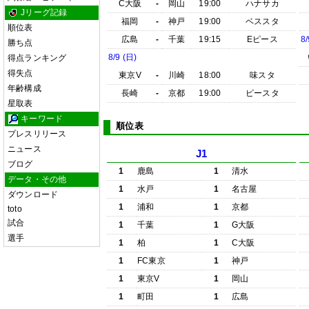
C大阪
-
岡山
19:00
ハナサカ
Jリーグ記録
福岡
-
神戸
19:00
ベススタ
順位表
広島
-
千葉
19:15
Eピース
8/
勝ち点
8/9 (日)
得点ランキング
得失点
東京V
-
川崎
18:00
味スタ
年齢構成
長崎
-
京都
19:00
ピースタ
星取表
キーワード
順位表
プレスリリース
ニュース
J1
ブログ
1
鹿島
1
清水
データ・その他
1
水戸
1
名古屋
ダウンロード
1
浦和
1
京都
toto
試合
1
千葉
1
G大阪
選手
1
柏
1
C大阪
1
FC東京
1
神戸
1
東京V
1
岡山
1
町田
1
広島