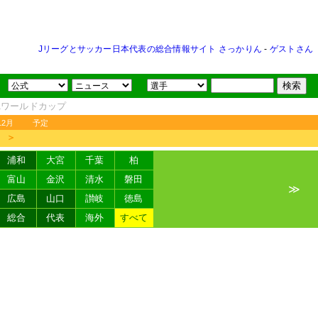
Jリーグとサッカー日本代表の総合情報サイト さっかりん
-
ゲストさん
FAワールドカップ
12月
予定
＞
浦和
大宮
千葉
柏
富山
金沢
清水
磐田
≫
広島
山口
讃岐
徳島
総合
代表
海外
すべて