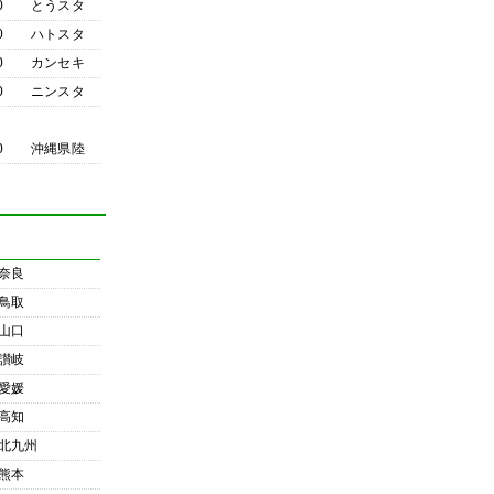
0
とうスタ
0
ハトスタ
0
カンセキ
0
ニンスタ
0
沖縄県陸
奈良
鳥取
山口
讃岐
愛媛
高知
北九州
熊本