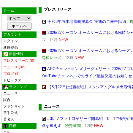
プレスリリース
チーム
令和8年熊本地震義援募金 実施のご報告(8/8)
-
2026/27シーズン ホームゲームにおける臨
アカウント
ズ
-
12時
NEW
ログイン
新規登録
2026/27シーズン ホームゲームにおけるシー
新着情報
浦和レッズ
-
12時
NEW
プレスリリース (8)
ニュース (36)
AFCチャンピオンズリーグエリート 2026/27 
ブログ (9)
YouTubeチャンネルでのライブ配信決定のお知らせ
トピックス
ランキング
【8月22日(土)藤枝戦】スタジアムグルメ出店情
ニュース
試合
ファンサイト
ニュース
選手公式
J3レノファ山口がリーグ開幕戦、0―1で長野
著名人
点を奪えず
-
読売新聞
-
12時
NEW
日程
予定