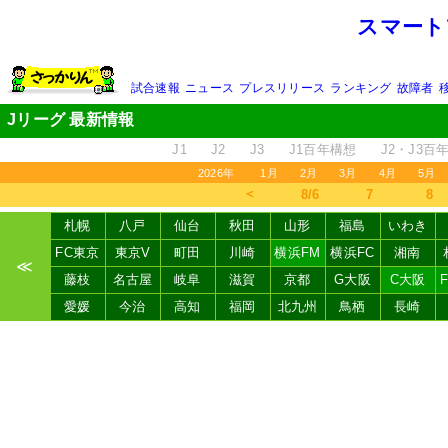
スマート
試合速報
ニュース
プレスリリース
ランキング
故障者
Jリーグ 最新情報
J1
J2
J3
J1百年構想
J2・J3百
2026年
1月
2月
3月
4月
5月
＜
8/6
7
8
札幌
八戸
仙台
秋田
山形
福島
いわき
FC東京
東京V
町田
川崎
横浜FM
横浜FC
湘南
≪
藤枝
名古屋
岐阜
滋賀
京都
G大阪
C大阪
愛媛
今治
高知
福岡
北九州
鳥栖
長崎