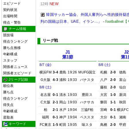
エピソード
12時
NEW
契約状況
韓国サッカー協会、外国人審判らへ性的接待疑
出場時間
判の国籍は日本、UAE、イラン…」
-
football
得点・警告
チーム情報
競技場
リーグ戦
得点ランキング
勝ち点推移
J1
J2
年齢構成
第1節
第1
スタッフ
8/7 (金)
8/8 (土)
関係者ニュース
横浜FM
3-4
鹿島
19:26
MUFG国立
札幌
2-0
徳島
関係者エピソード
Jリーグ記録
G大阪
4-3
浦和
19:33
パナスタ
八戸
2-0
富山
順位表
8/8 (土)
藤枝
2-0
仙台
勝ち点
名古屋
0-1
清水
19:03
豊田ス
大宮
1-0
新潟
得点ランキング
C大阪
2-1
岡山
19:03
ハナサカ
磐田
1-1
秋田
得失点
柏
2-1
水戸
19:04
三協F柏
宮崎
0-1
横浜FC
年齢構成
福岡
0-1
神戸
19:04
ベススタ
大分
0-1
湘南
星取表
キーワード
FC東京
1-5
町田
19:05
味スタ
鳥栖
2-0
甲府