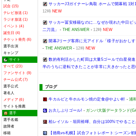
サッカーJ3ガイナーレ鳥取 ホームで開幕戦 1
試合 (15)
12時
NEW
テレビ放送 (1)
ラジオ放送 (1)
サッカー冨安移籍なのに…なぜか現れた中日ピ
イベント (4)
二刀流」
-
THE ANSWER
-
12時
NEW
誕生日 (4)
チケット発売 (6)
開幕Jリーグ客席に元アイドル「様子がおかしす
選手出演
-
THE ANSWER
-
12時
NEW
キャンプ
数的有利活かした町田は大量5ゴールで白星発進
サイト
すべて (23)
半のうちに逆転できたことが非常に大きかったと思
ファンサイト (9)
チーム公式 (7)
選手公式
ブログ
著名人
牛カルビと牛ホルモン焼の定食@やよい軒
-
浦
メディア (6)
サイトを推薦
お久しぶりゴール!
-
ガンバ大阪データランド(GAMBA
選手
選手名鑑
柏レイソル・垣田裕暉、自分は100%でやるこ
故障者
【徳島vs札幌】試合フォトレポート:シーズン
移籍