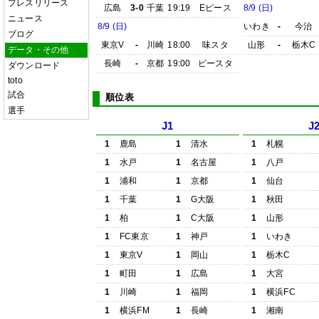
プレスリリース
広島
3-0
千葉
19:19
Eピース
8/9 (日)
ニュース
8/9 (日)
いわき
-
今治
ブログ
東京V
-
川崎
18:00
味スタ
山形
-
栃木C
データ・その他
長崎
-
京都
19:00
ピースタ
ダウンロード
toto
試合
順位表
選手
J1
J
1
鹿島
1
清水
1
札幌
1
水戸
1
名古屋
1
八戸
1
浦和
1
京都
1
仙台
1
千葉
1
G大阪
1
秋田
1
柏
1
C大阪
1
山形
1
FC東京
1
神戸
1
いわき
1
東京V
1
岡山
1
栃木C
1
町田
1
広島
1
大宮
1
川崎
1
福岡
1
横浜FC
1
横浜FM
1
長崎
1
湘南