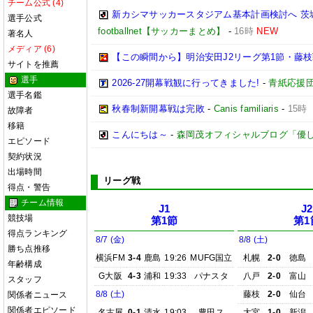
チーム公式 (4)
新カシマサッカースタジアム基本計画検討へ 茨
選手公式
footballnet【サッカーまとめ】
-
16時
NEW
著名人
メディア (6)
【この瞬間から】明治安田J2リーグ第1節・藤枝戦
サイトを推薦
選手
2026-27開幕戦観に行ってきました!
-
青紙応援
選手名鑑
秋春制新開幕戦は完敗
-
Canis familiaris
-
15時
故障者
移籍
こんにちは～
-
森岡茂オフィシャルブログ「優しいブロ
エピソード
契約状況
出場時間
リーグ戦
得点・警告
チーム情報
J1
J2
競技場
第1節
第1
得点ランキング
8/7 (金)
8/8 (土)
勝ち点推移
横浜FM
3-4
鹿島
19:26
MUFG国立
札幌
2-0
徳島
年齢構成
G大阪
4-3
浦和
19:33
パナスタ
八戸
2-0
富山
スタッフ
8/8 (土)
藤枝
2-0
仙台
関係者ニュース
関係者エピソード
名古屋
0-1
清水
19:03
豊田ス
大宮
1-0
新潟