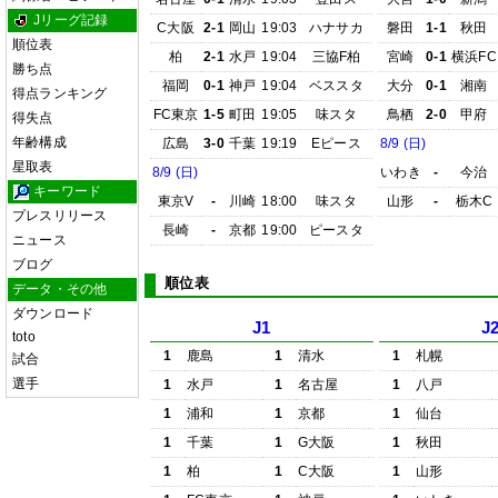
Jリーグ記録
C大阪
2-1
岡山
19:03
ハナサカ
磐田
1-1
秋田
順位表
柏
2-1
水戸
19:04
三協F柏
宮崎
0-1
横浜FC
勝ち点
福岡
0-1
神戸
19:04
ベススタ
大分
0-1
湘南
得点ランキング
FC東京
1-5
町田
19:05
味スタ
鳥栖
2-0
甲府
得失点
年齢構成
広島
3-0
千葉
19:19
Eピース
8/9 (日)
星取表
8/9 (日)
いわき
-
今治
キーワード
東京V
-
川崎
18:00
味スタ
山形
-
栃木C
プレスリリース
長崎
-
京都
19:00
ピースタ
ニュース
ブログ
順位表
データ・その他
ダウンロード
J1
J
toto
1
鹿島
1
清水
1
札幌
試合
選手
1
水戸
1
名古屋
1
八戸
1
浦和
1
京都
1
仙台
1
千葉
1
G大阪
1
秋田
1
柏
1
C大阪
1
山形