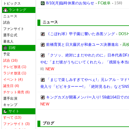
8/10(月)臨時休業のお知らせ
-
FC岐阜
-
15時
トピックス
ランキング
ニュース
ニュース
試合
ファンサイト
《こぼれ球》甲子園に響いた赤黒ソング
-
DOSH
選手公式
著名人
前橋育英と日大藤沢が和倉ユース決勝進出
-
高
日程
予定
「クソッ、絶対にまだやれたのに」日本代表DF
試合 (16)
やむ「まだ彼がうちにいてくれたら」「残留を本当
テレビ放送 (1)
時
NEW
ラジオ放送 (1)
イベント (4)
「まじで楽しみすぎてやべぇ!」元レアル・マドリ
誕生日 (4)
発入り「ピピキターーー!」「絶対見るわ」などSN
チケット発売 (6)
キングカズが開幕メンバー入り! 59歳164日
選手出演
NEW
キャンプ
サイト
すべて (13)
ブログ
ファンサイト (3)