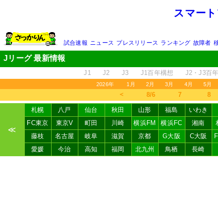
スマート
試合速報
ニュース
プレスリリース
ランキング
故障者
Jリーグ 最新情報
J1
J2
J3
J1百年構想
J2・J3百
2026年
1月
2月
3月
4月
5月
＜
8/6
7
8
札幌
八戸
仙台
秋田
山形
福島
いわき
FC東京
東京V
町田
川崎
横浜FM
横浜FC
湘南
≪
藤枝
名古屋
岐阜
滋賀
京都
G大阪
C大阪
愛媛
今治
高知
福岡
北九州
鳥栖
長崎