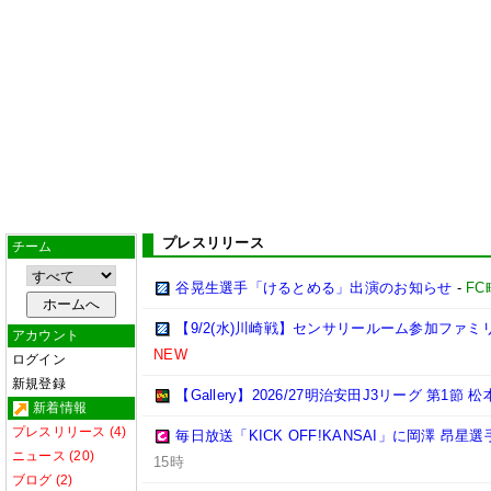
プレスリリース
チーム
谷晃生選手「けるとめる」出演のお知らせ
-
F
【9/2(水)川崎戦】センサリールーム参加ファ
アカウント
NEW
ログイン
新規登録
【Gallery】2026/27明治安田J3リーグ 第1節 
新着情報
プレスリリース (4)
毎日放送「KICK OFF!KANSAI」に岡澤 昂
ニュース (20)
15時
ブログ (2)