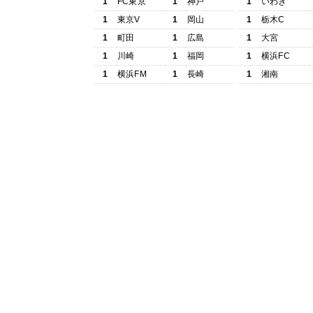
1
FC東京
1
神戸
1
いわき
1
東京V
1
岡山
1
栃木C
1
町田
1
広島
1
大宮
1
川崎
1
福岡
1
横浜FC
1
横浜FM
1
長崎
1
湘南