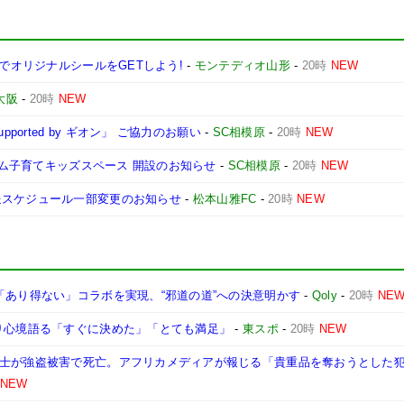
ンでオリジナルシールをGETしよう!
-
モンテディオ山形
-
20時
NEW
大阪
-
20時
NEW
ported by ギオン」 ご協力のお願い
-
SC相模原
-
20時
NEW
ジアム子育てキッズスペース 開設のお知らせ
-
SC相模原
-
20時
NEW
送スケジュール一部変更のお知らせ
-
松本山雅FC
-
20時
NEW
「あり得ない」コラボを実現、“邪道の道”への決意明かす
-
Qoly
-
20時
NE
入り心境語る「すぐに決めた」「とても満足」
-
東スポ
-
20時
NEW
戦士が強盗被害で死亡。アフリカメディアが報じる「貴重品を奪おうとした
NEW