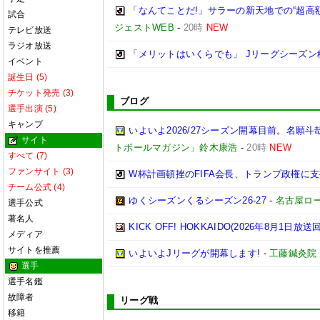
「なんてことだ!」サラーの新天地での“超
試合
ジェストWEB
-
20時
NEW
テレビ放送
ラジオ放送
「メリットはいくらでも」 Jリーグシーズン
イベント
誕生日 (5)
チケット発売 (3)
ブログ
選手出演 (5)
キャンプ
いよいよ2026/27シーズン開幕目前。名願斗
サイト
トボールマガジン」鈴木康浩
-
20時
NEW
すべて (7)
ファンサイト (3)
W杯計画頓挫のFIFA会長、トランプ政権に
チーム公式 (4)
ゆくシーズンくるシーズン26-27
-
名古屋ロ
選手公式
著名人
KICK OFF! HOKKAIDO(2026年8月1日放送回
メディア
サイトを推薦
いよいよJリーグが開幕します!
-
工藤鍼灸院
選手
選手名鑑
故障者
リーグ戦
移籍