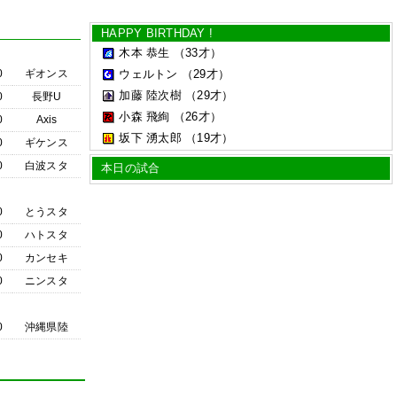
HAPPY BIRTHDAY !
木本 恭生
（33才）
0
ギオンス
ウェルトン
（29才）
加藤 陸次樹
（29才）
0
長野U
小森 飛絢
（26才）
0
Axis
坂下 湧太郎
（19才）
0
ギケンス
0
白波スタ
本日の試合
0
とうスタ
0
ハトスタ
0
カンセキ
0
ニンスタ
0
沖縄県陸