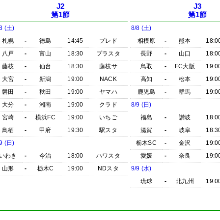
J2
J3
第1節
第1節
8 (土)
8/8 (土)
札幌
-
徳島
14:45
プレド
相模原
-
熊本
18:0
八戸
-
富山
18:30
プラスタ
長野
-
山口
18:0
藤枝
-
仙台
18:30
藤枝サ
鳥取
-
FC大阪
19:0
大宮
-
新潟
19:00
NACK
高知
-
松本
19:0
磐田
-
秋田
19:00
ヤマハ
鹿児島
-
群馬
19:0
大分
-
湘南
19:00
クラド
8/9 (日)
宮崎
-
横浜FC
19:00
いちご
福島
-
讃岐
18:0
鳥栖
-
甲府
19:30
駅スタ
滋賀
-
岐阜
18:3
9 (日)
栃木SC
-
金沢
19:0
いわき
-
今治
18:00
ハワスタ
愛媛
-
奈良
19:0
山形
-
栃木C
19:00
NDスタ
9/9 (水)
琉球
-
北九州
19:0