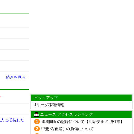
続きを見る
ピックアップ
W
Jリーグ移籍情報
ニュース アクセスランキング
犯人に抵抗した
1
達成間近の記録について【明治安田J1 第1節】
2
甲斐 佑蒼選手の負傷について