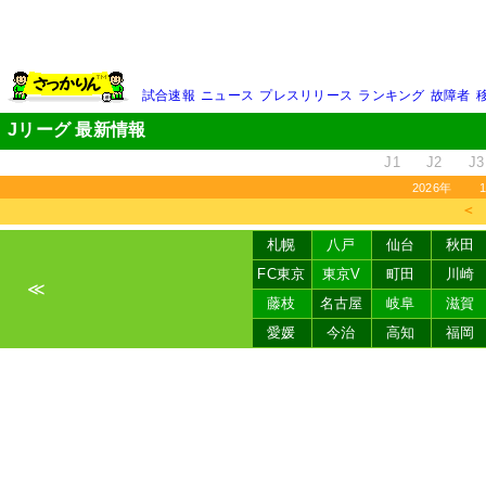
試合速報
ニュース
プレスリリース
ランキング
故障者
Jリーグ 最新情報
J1
J2
J3
2026年
＜
札幌
八戸
仙台
秋田
FC東京
東京V
町田
川崎
≪
藤枝
名古屋
岐阜
滋賀
愛媛
今治
高知
福岡