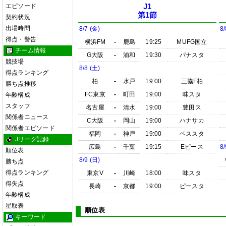
エピソード
J1
第1節
契約状況
出場時間
8/7 (金)
8/
得点・警告
横浜FM
-
鹿島
19:25
MUFG国立
チーム情報
G大阪
-
浦和
19:30
パナスタ
競技場
8/8 (土)
得点ランキング
柏
-
水戸
19:00
三協F柏
勝ち点推移
FC東京
-
町田
19:00
味スタ
年齢構成
スタッフ
名古屋
-
清水
19:00
豊田ス
関係者ニュース
C大阪
-
岡山
19:00
ハナサカ
関係者エピソード
福岡
-
神戸
19:00
ベススタ
Jリーグ記録
広島
-
千葉
19:15
Eピース
8/
順位表
8/9 (日)
勝ち点
得点ランキング
東京V
-
川崎
18:00
味スタ
得失点
長崎
-
京都
19:00
ピースタ
年齢構成
星取表
順位表
キーワード