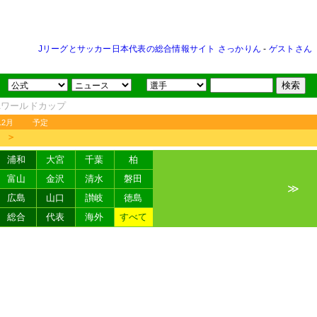
Jリーグとサッカー日本代表の総合情報サイト さっかりん
-
ゲストさん
FAワールドカップ
12月
予定
＞
浦和
大宮
千葉
柏
富山
金沢
清水
磐田
≫
広島
山口
讃岐
徳島
総合
代表
海外
すべて