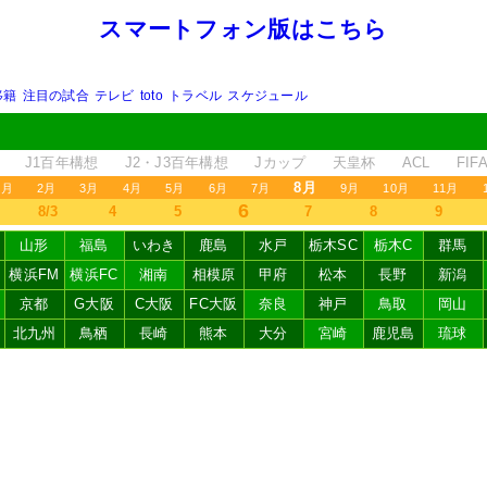
スマートフォン版はこちら
移籍
注目の試合
テレビ
toto
トラベル
スケジュール
J1百年構想
J2・J3百年構想
Jカップ
天皇杯
ACL
FI
8月
1月
2月
3月
4月
5月
6月
7月
9月
10月
11月
6
8/3
4
5
7
8
9
山形
福島
いわき
鹿島
水戸
栃木SC
栃木C
群馬
横浜FM
横浜FC
湘南
相模原
甲府
松本
長野
新潟
京都
G大阪
C大阪
FC大阪
奈良
神戸
鳥取
岡山
北九州
鳥栖
長崎
熊本
大分
宮崎
鹿児島
琉球