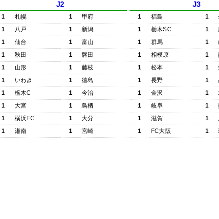
J2
J3
1
札幌
1
甲府
1
福島
1
1
八戸
1
新潟
1
栃木SC
1
1
仙台
1
富山
1
群馬
1
1
秋田
1
磐田
1
相模原
1
1
山形
1
藤枝
1
松本
1
1
いわき
1
徳島
1
長野
1
1
栃木C
1
今治
1
金沢
1
1
大宮
1
鳥栖
1
岐阜
1
1
横浜FC
1
大分
1
滋賀
1
1
湘南
1
宮崎
1
FC大阪
1