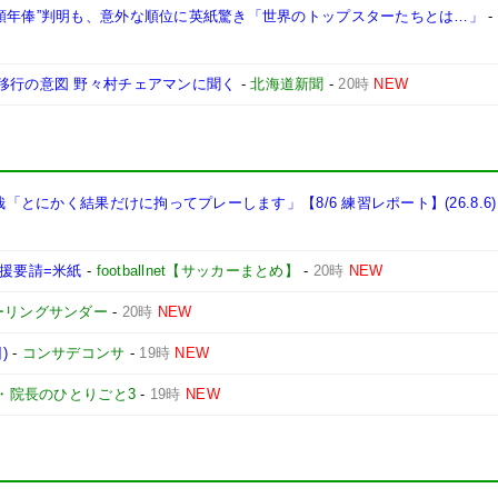
高額年俸”判明も、意外な順位に英紙驚き「世界のトップスターたちとは…」
-
移行の意図 野々村チェアマンに聞く
-
北海道新聞
-
20時
NEW
哉「とにかく結果だけに拘ってプレーします」【8/6 練習レポート】(26.8.6)
支援要請=米紙
-
footballnet【サッカーまとめ】
-
20時
NEW
ーリングサンダー
-
20時
NEW
)
-
コンサデコンサ
-
19時
NEW
・院長のひとりごと3
-
19時
NEW