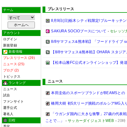
プレスリリース
チーム
8月9日(日)栃木シティ戦限定!ブルーキッチ
SAKURA SOCIOブースについて
-
セレッソ
アカウント
ログイン
8/8サマフェス&熊本戦】「フードドライブ sup
新規登録
新着情報
【8/8サマフェス&熊本戦】OHARA スタ
プレスリリース (29)
【松本山雅FC公式オンラインショップ】発
ニュース (25)
ブログ (2)
トピックス
ニュース
ランキング
ニュース
本田圭佑のスポーツブランドがBEAMSとの
試合
ファンサイト
橋岡大樹 初5大リーグ挑戦のボルシアMG
選手公式
「ウガンダ国内に大きな衝撃」27歳の代表
著名人
日程
ことで…」
-
サッカーダイジェストWEB
-
20時
予定