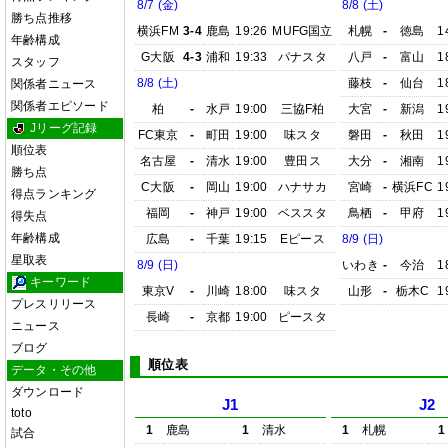
8/7 (金)
8/8 (土)
勝ち点推移
横浜FM
3-4
鹿島
19:26
MUFG国立
札幌
-
徳島
1
年齢構成
G大阪
4-3
浦和
19:33
パナスタ
八戸
-
富山
1
スタッフ
8/8 (土)
藤枝
-
仙台
1
関係者ニュース
関係者エピソード
柏
-
水戸
19:00
三協F柏
大宮
-
新潟
1
Jリーグ記録
FC東京
-
町田
19:00
味スタ
磐田
-
秋田
1
順位表
名古屋
-
清水
19:00
豊田ス
大分
-
湘南
1
勝ち点
C大阪
-
岡山
19:00
ハナサカ
宮崎
-
横浜FC
1
得点ランキング
福岡
-
神戸
19:00
ベススタ
鳥栖
-
甲府
1
得失点
年齢構成
広島
-
千葉
19:15
Eピース
8/9 (日)
星取表
8/9 (日)
いわき
-
今治
1
キーワード
東京V
-
川崎
18:00
味スタ
山形
-
栃木C
1
プレスリリース
長崎
-
京都
19:00
ピースタ
ニュース
ブログ
順位表
データ・その他
ダウンロード
J1
J2
toto
1
鹿島
1
清水
1
札幌
1
試合