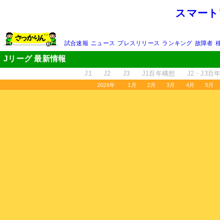
スマート
試合速報
ニュース
プレスリリース
ランキング
故障者
Jリーグ 最新情報
J1
J2
J3
J1百年構想
J2・J3百
2026年
1月
2月
3月
4月
5月