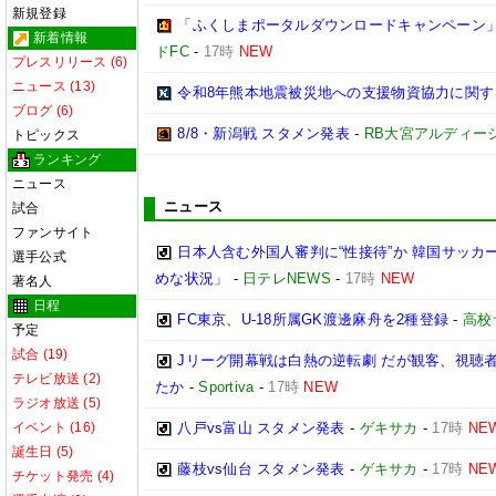
新規登録
「ふくしまポータルダウンロードキャンペーン
新着情報
ドFC
-
17時
NEW
プレスリリース (6)
ニュース (13)
令和8年熊本地震被災地への支援物資協力に関す
ブログ (6)
8/8・新潟戦 スタメン発表
-
RB大宮アルディー
トピックス
ランキング
ニュース
ニュース
試合
ファンサイト
日本人含む外国人審判に“性接待”か 韓国サッカ
選手公式
めな状況」
-
日テレNEWS
-
17時
NEW
著名人
日程
FC東京、U-18所属GK渡邊麻舟を2種登録
-
高校
予定
試合 (19)
Jリーグ開幕戦は白熱の逆転劇 だが観客、視聴
テレビ放送 (2)
たか
-
Sportiva
-
17時
NEW
ラジオ放送 (5)
イベント (16)
八戸vs富山 スタメン発表
-
ゲキサカ
-
17時
NE
誕生日 (5)
藤枝vs仙台 スタメン発表
-
ゲキサカ
-
17時
NE
チケット発売 (4)