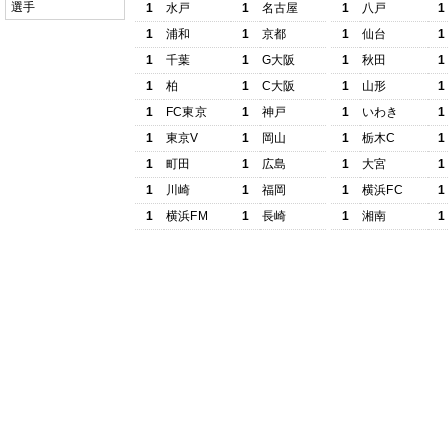
選手
1
水戸
1
名古屋
1
八戸
1
1
浦和
1
京都
1
仙台
1
1
千葉
1
G大阪
1
秋田
1
1
柏
1
C大阪
1
山形
1
1
FC東京
1
神戸
1
いわき
1
1
東京V
1
岡山
1
栃木C
1
1
町田
1
広島
1
大宮
1
1
川崎
1
福岡
1
横浜FC
1
1
横浜FM
1
長崎
1
湘南
1