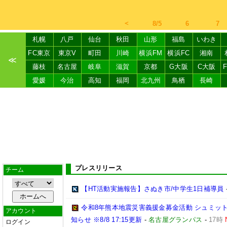
＜
8/5
6
7
札幌
八戸
仙台
秋田
山形
福島
いわき
FC東京
東京V
町田
川崎
横浜FM
横浜FC
湘南
≪
藤枝
名古屋
岐阜
滋賀
京都
G大阪
C大阪
愛媛
今治
高知
福岡
北九州
鳥栖
長崎
プレスリリース
チーム
【HT活動実施報告】さぬき市/中学生1日補導員
令和8年熊本地震災害義援金募金活動 シュミッ
アカウント
知らせ ※8/8 17:15更新
-
名古屋グランパス
-
17時
ログイン