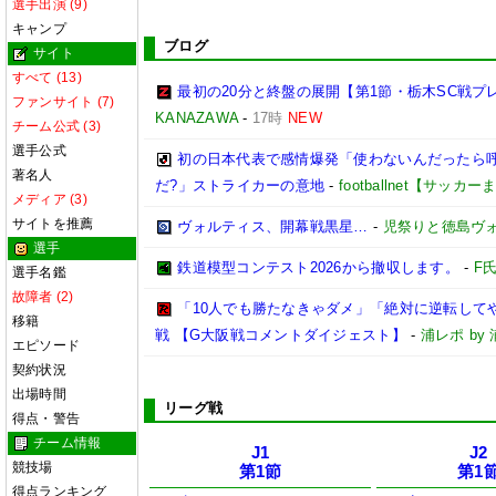
選手出演 (9)
キャンプ
ブログ
サイト
すべて (13)
最初の20分と終盤の展開【第1節・栃木SC戦プ
ファンサイト (7)
KANAZAWA
-
17時
NEW
チーム公式 (3)
選手公式
初の日本代表で感情爆発「使わないんだったら呼
著名人
だ?」ストライカーの意地
-
footballnet【サッカ
メディア (3)
サイトを推薦
ヴォルティス、開幕戦黒星…
-
児祭りと徳島ヴ
選手
鉄道模型コンテスト2026から撤収します。
-
F
選手名鑑
故障者 (2)
「10人でも勝たなきゃダメ」「絶対に逆転して
移籍
戦 【G大阪戦コメントダイジェスト】
-
浦レポ b
エピソード
契約状況
出場時間
リーグ戦
得点・警告
チーム情報
J1
J2
競技場
第1節
第1
得点ランキング