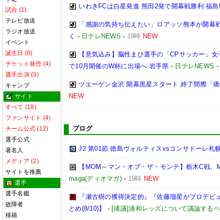
いわきFCは白星発進 熊田2発で開幕戦勝利 福
試合 (1)
テレビ放送
「感謝の気持ち伝えたい」ロアッソ熊本が開幕戦
ラジオ放送
く
-
日テレNEWS
-
19時
NEW
イベント
誕生日 (6)
【意気込み】脳性まひ選手の「CPサッカー」女
チケット発売 (4)
で10月開催のW杯に出場へ 岩手県
-
日テレNEWS
選手出演 (3)
ツエーゲン金沢 開幕黒星スタート 終了間際「
キャンプ
NEW
サイト
すべて (18)
ファンサイト (4)
ブログ
チーム公式 (12)
選手公式
J2 第01節 徳島ヴォルティスvsコンサドーレ札
著名人
メディア (2)
【MOM～マン・オブ・ザ・モンテ】栃木C戦、
サイトを推薦
maga(ディオマガ)
-
19時
NEW
選手
選手名鑑
『瀬古樹の獲得決定的』『佐藤瑠星がプロデビュ
故障者
とめ(8/10)】
-
[浦議]浦和レッズについて議論する
移籍