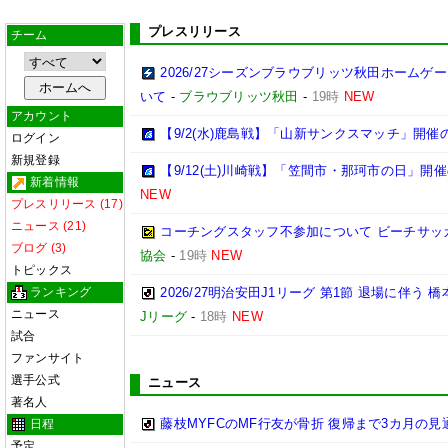
プレスリリース
チーム
2026/27シーズンブラウブリッツ秋田ホーム
いて
-
ブラウブリッツ秋田
-
19時
NEW
アカウント
【9/2(水)鹿島戦】「山新サンクスマッチ」開催
ログイン
新規登録
【9/12(土)川崎戦】「笠間市・那珂市の日」開
新着情報
NEW
プレスリリース (17)
ニュース (21)
コーチングスタッフ不参加について ビーチサッ
ブログ (3)
協会
-
19時
NEW
トピックス
ランキング
2026/27明治安田J1リーグ 第1節 退場に伴う
ニュース
Jリーグ
-
18時
NEW
試合
ファンサイト
選手公式
ニュース
著名人
藤枝MYFCのMF行友が骨折 復帰まで3カ月の見
日程
予定