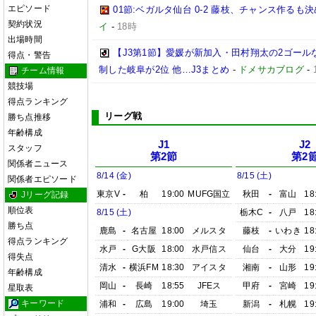
エピソード
01節:ベガルタ仙台 0-2 藤枝、チャンス作るも
契約状況
イ
-
18時
出場時間
【J3第1節】愛媛が新加入・田村翔太の2ゴール
得点・警告
制した岐阜が2位 他…J3まとめ
-
ドメサカブログ
-
チーム情報
競技場
得点ランキング
リーグ戦
勝ち点推移
年齢構成
J1
J2
スタッフ
第2節
第2
関係者ニュース
8/14 (金)
8/15 (土)
関係者エピソード
東京V
-
柏
19:00
MUFG国立
秋田
-
富山
18
Jリーグ記録
順位表
8/15 (土)
栃木C
-
八戸
18
勝ち点
鹿島
-
名古屋
18:00
メルスタ
藤枝
-
いわき
18
得点ランキング
水戸
-
G大阪
18:00
水戸信ス
仙台
-
大分
19
得失点
清水
-
横浜FM
18:30
アイスタ
湘南
-
山形
19
年齢構成
岡山
-
長崎
18:55
JFEス
甲府
-
宮崎
19
星取表
キーワード
浦和
-
広島
19:00
埼玉
新潟
-
札幌
19