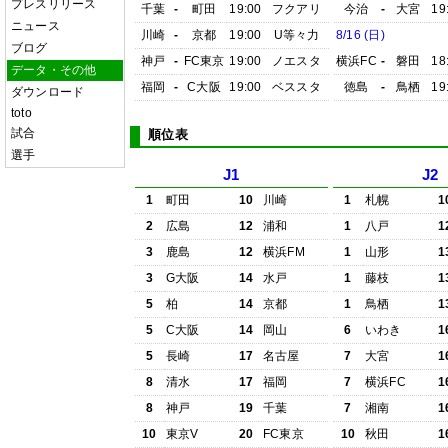
プレスリリース
千葉
-
町田
19:00
フクアリ
今治
-
大宮
19
ニュース
川崎
-
京都
19:00
U等々力
8/16 (日)
ブログ
神戸
-
FC東京
19:00
ノエスタ
横浜FC
-
磐田
18
データ・その他
福岡
-
C大阪
19:00
ベススタ
徳島
-
鳥栖
19
ダウンロード
toto
試合
順位表
選手
J1
J2
1
町田
10
川崎
1
札幌
1
2
広島
12
浦和
1
八戸
1
3
鹿島
12
横浜FM
1
山形
1
3
G大阪
14
水戸
1
藤枝
1
5
柏
14
京都
1
鳥栖
1
5
C大阪
14
岡山
6
いわき
1
5
長崎
17
名古屋
7
大宮
1
8
清水
17
福岡
7
横浜FC
1
8
神戸
19
千葉
7
湘南
1
10
東京V
20
FC東京
10
秋田
1