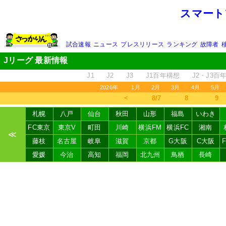
スマート
試合速報
ニュース
プレスリリース
ランキング
故障者
Jリーグ 最新情報
J1
J2
J3
J1百年構想
J2・J3百
2026年
1月
2月
3月
4月
5月
＜
8/7
8
9
札幌
八戸
仙台
秋田
山形
福島
いわき
FC東京
東京V
町田
川崎
横浜FM
横浜FC
湘南
≪
藤枝
名古屋
岐阜
滋賀
京都
G大阪
C大阪
愛媛
今治
高知
福岡
北九州
鳥栖
長崎