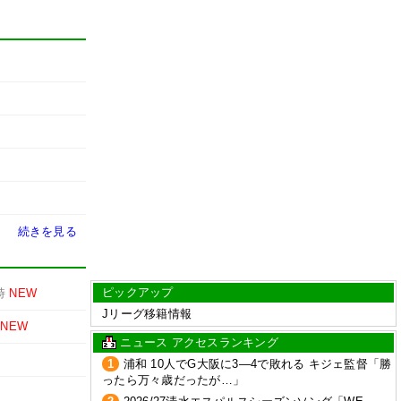
続きを見る
ピックアップ
時
NEW
Jリーグ移籍情報
NEW
ニュース アクセスランキング
1
浦和 10人でG大阪に3―4で敗れる キジェ監督「勝
ったら万々歳だったが…」