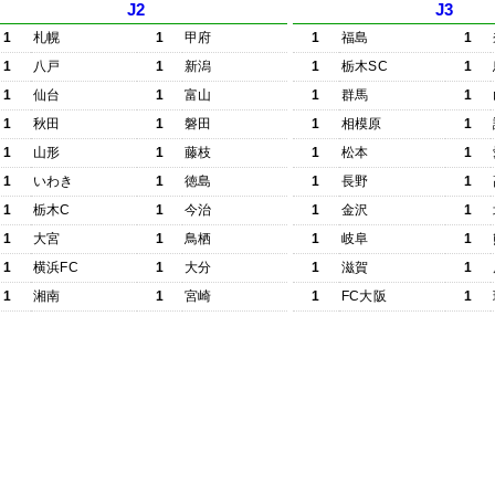
J2
J3
1
札幌
1
甲府
1
福島
1
1
八戸
1
新潟
1
栃木SC
1
1
仙台
1
富山
1
群馬
1
1
秋田
1
磐田
1
相模原
1
1
山形
1
藤枝
1
松本
1
1
いわき
1
徳島
1
長野
1
1
栃木C
1
今治
1
金沢
1
1
大宮
1
鳥栖
1
岐阜
1
1
横浜FC
1
大分
1
滋賀
1
1
湘南
1
宮崎
1
FC大阪
1