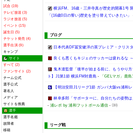
試合 (19)
横浜FM、16歳・三井寺真が歴史的開幕1号
テレビ放送 (3)
「(16歳0日の誓い)歴史を塗り替えていきたい」
ラジオ放送 (5)
イベント (15)
誕生日 (5)
ブログ
チケット発売 (4)
選手出演 (9)
日本代表DF冨安健洋の英プレミア・クリス
キャンプ
良くも悪くもキジェのサッカーは疲れるな ～
サイト
すべて (2)
鬼木達監督「後半が始まる前に、もうやり方
ファンサイト (2)
ト】J1第1節 横浜FM対鹿島
-
「GELマガ」鹿
チーム公式
選手公式
【明治安田J1リーグ1節 ガンバ大阪vs浦
著名人
メディア
林幸多郎「サポーターに、自分たちの姿勢は
サイトを推薦
-
浦レポ by 浦和フットボール通信
-
0時
選手
選手名鑑
故障者
リーグ戦
移籍