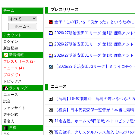
プレスリリース
チーム
金子「この戦いを『良かった』というために
2026/27明治安田J1リーグ 第1節 鹿島ア
アカウント
ログイン
2026/27明治安田J1リーグ 第1節 鹿島ア
新規登録
新着情報
2026/27明治安田J1リーグ 第1節 鹿島ア
プレスリリース (2)
【2026/27明治安田J3リーグ】ミライロチ
ニュース (4)
ブログ (2)
トピックス
ニュース
ランキング
ニュース
【鹿島】DF広瀬陸斗「鹿島の若いやつらの方が
試合
ファンサイト
【横浜】日本代表森保一監督が「本当に素晴らし
選手公式
J1名古屋、ホームで8日初戦 ペトロビッチ
著名人
日程
冨安健洋、クリスタルパレス加入 1年ぶり
予定