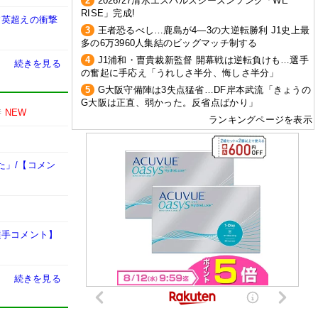
2
2026/27清水エスパルスシーズンソング「WE
RISE」完成!
建英超えの衝撃
3
王者恐るべし…鹿島が4―3の大逆転勝利 J1史上最
多の6万3960人集結のビッグマッチ制する
4
J1浦和・曺貴裁新監督 開幕戦は逆転負けも…選手
続きを見る
の奮起に手応え「うれしさ半分、悔しさ半分」
5
G大阪守備陣は3失点猛省…DF岸本武流「きょうの
G大阪は正直、弱かった。反省点ばかり」
時
NEW
ランキングページを表示
た」/【コメン
選手コメント】
続きを見る