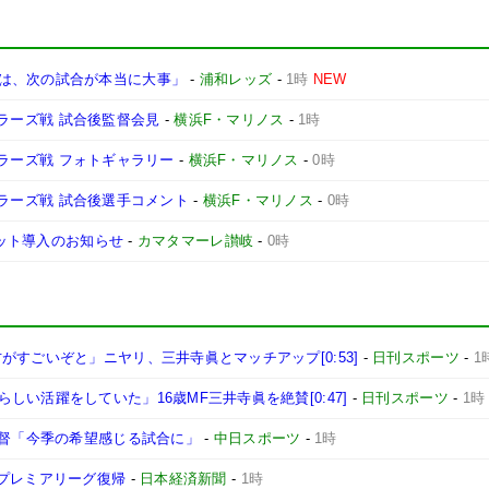
は、次の試合が本当に大事」
-
浦和レッズ
-
1時
NEW
ントラーズ戦 試合後監督会見
-
横浜F・マリノス
-
1時
ントラーズ戦 フォトギャラリー
-
横浜F・マリノス
-
0時
ントラーズ戦 試合後選手コメント
-
横浜F・マリノス
-
0時
ケット導入のお知らせ
-
カマタマーレ讃岐
-
0時
すごいぞと」ニヤリ、三井寺眞とマッチアップ[0:53]
-
日刊スポーツ
-
1
い活躍をしていた」16歳MF三井寺眞を絶賛[0:47]
-
日刊スポーツ
-
1時
監督「今季の希望感じる試合に」
-
中日スポーツ
-
1時
のプレミアリーグ復帰
-
日本経済新聞
-
1時