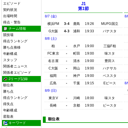
エピソード
J1
第1節
契約状況
出場時間
8/7 (金)
8/
得点・警告
横浜FM
3-4
鹿島
19:26
MUFG国立
チーム情報
G大阪
4-3
浦和
19:33
パナスタ
競技場
8/8 (土)
得点ランキング
柏
-
水戸
19:00
三協F柏
勝ち点推移
FC東京
-
町田
19:00
味スタ
年齢構成
スタッフ
名古屋
-
清水
19:00
豊田ス
関係者ニュース
C大阪
-
岡山
19:00
ハナサカ
関係者エピソード
福岡
-
神戸
19:00
ベススタ
Jリーグ記録
広島
-
千葉
19:15
Eピース
8/
順位表
8/9 (日)
勝ち点
得点ランキング
東京V
-
川崎
18:00
味スタ
得失点
長崎
-
京都
19:00
ピースタ
年齢構成
星取表
順位表
キーワード