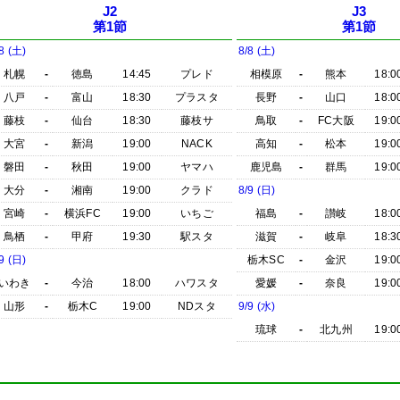
J2
J3
第1節
第1節
8 (土)
8/8 (土)
札幌
-
徳島
14:45
プレド
相模原
-
熊本
18:0
八戸
-
富山
18:30
プラスタ
長野
-
山口
18:0
藤枝
-
仙台
18:30
藤枝サ
鳥取
-
FC大阪
19:0
大宮
-
新潟
19:00
NACK
高知
-
松本
19:0
磐田
-
秋田
19:00
ヤマハ
鹿児島
-
群馬
19:0
大分
-
湘南
19:00
クラド
8/9 (日)
宮崎
-
横浜FC
19:00
いちご
福島
-
讃岐
18:0
鳥栖
-
甲府
19:30
駅スタ
滋賀
-
岐阜
18:3
9 (日)
栃木SC
-
金沢
19:0
いわき
-
今治
18:00
ハワスタ
愛媛
-
奈良
19:0
山形
-
栃木C
19:00
NDスタ
9/9 (水)
琉球
-
北九州
19:0