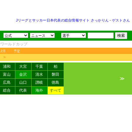
Jリーグとサッカー日本代表の総合情報サイト さっかりん
-
ゲストさん
FAワールドカップ
12月
予定
＞
浦和
大宮
千葉
柏
富山
金沢
清水
磐田
≫
広島
山口
讃岐
徳島
総合
代表
海外
すべて