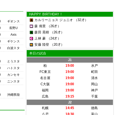
HAPPY BIRTHDAY !
カルリーニョス ジュニオ
（32才）
0
ギオンス
森 侑里
（26才）
0
長野U
森田 晃樹
（26才）
0
Axis
上林 豪
（24才）
0
ギケンス
安藤 陸登
（20才）
0
白波スタ
本日の試合
J1
0
とうスタ
柏
19:00
水戸
0
ハトスタ
FC東京
19:00
町田
0
カンセキ
名古屋
19:00
清水
0
ニンスタ
C大阪
19:00
岡山
福岡
19:00
神戸
0
沖縄県陸
広島
19:15
千葉
J2
札幌
14:45
徳島
八戸
18:30
富山