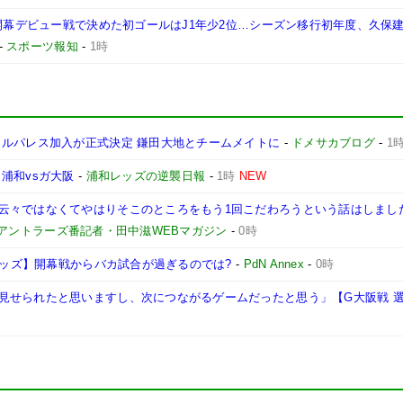
 開幕デビュー戦で決めた初ゴールはJ1年少2位…シーズン移行初年度、久保
-
スポーツ報知
-
1時
タルパレス加入が正式決定 鎌田大地とチームメイトに
-
ドメサカブログ
-
1
浦和vsガ大阪
-
浦和レッズの逆襲日報
-
1時
NEW
云々ではなくてやはりそこのところをもう1回こだわろうという話はしまし
島アントラーズ番記者・田中滋WEBマガジン
-
0時
和レッズ】開幕戦からバカ試合が過ぎるのでは?
-
PdN Annex
-
0時
見せられたと思いますし、次につながるゲームだったと思う」【G大阪戦 