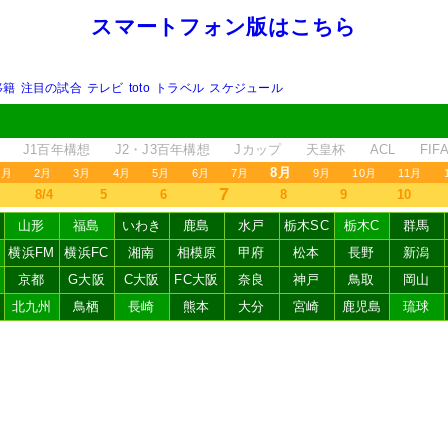
スマートフォン版はこちら
移籍
注目の試合
テレビ
toto
トラベル
スケジュール
J1百年構想
J2・J3百年構想
Jカップ
天皇杯
ACL
FI
8月
1月
2月
3月
4月
5月
6月
7月
9月
10月
11月
7
8/4
5
6
8
9
10
山形
福島
いわき
鹿島
水戸
栃木SC
栃木C
群馬
横浜FM
横浜FC
湘南
相模原
甲府
松本
長野
新潟
京都
G大阪
C大阪
FC大阪
奈良
神戸
鳥取
岡山
北九州
鳥栖
長崎
熊本
大分
宮崎
鹿児島
琉球