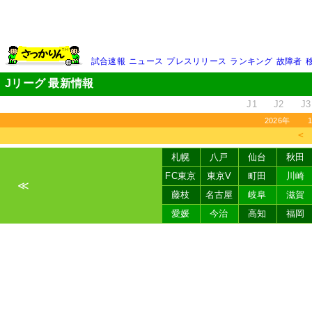
試合速報
ニュース
プレスリリース
ランキング
故障者
Jリーグ 最新情報
J1
J2
J3
2026年
＜
札幌
八戸
仙台
秋田
FC東京
東京V
町田
川崎
≪
藤枝
名古屋
岐阜
滋賀
愛媛
今治
高知
福岡