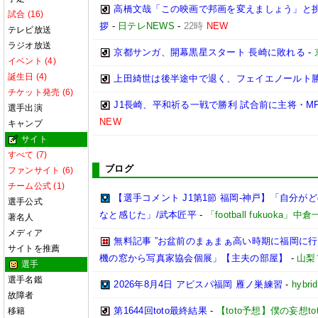
高橋文哉「この映画で邦画を変えましょう」と挑
試合 (16)
拶
-
日テレNEWS
-
22時
NEW
テレビ放送
ラジオ放送
京都サンガ、開幕黒星スタート 長崎に敗れる
-
イベント (4)
誕生日 (4)
上田綺世は後半途中で退く、フェイエノールト勝
チケット発売 (6)
J1長崎、平和祈る一戦で勝利 試合前に主将・M
選手出演
NEW
キャンプ
サイト
すべて (7)
ブログ
ファンサイト (6)
チーム公式 (1)
【選手コメント J1第1節 福岡-神戸】「自分
選手公式
なと感じた」/武本匠平
-
「football fukuoka」中
著名人
メディア
無料記事 ”お盆前のまぁまぁ高い時期に福岡に
サイトを推薦
機の窓から写真家協会個展」【主夫の部屋】
-
山梨
選手
選手名鑑
2026年8月4日 アビスパ福岡 雁ノ巣練習
-
hybri
故障者
第1644回toto最終結果
-
【toto予想】僕の妄想tot
移籍