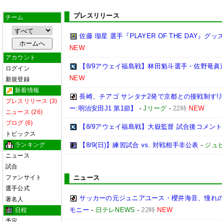
プレスリリース
チーム
佐藤 瑠星 選手『PLAYER OF THE DAY』
NEW
アカウント
【8/9アウェイ福島戦】林田魁斗選手・佐野竜眞
ログイン
NEW
新規登録
新着情報
長崎、チアゴ サンタナ2発で京都との接戦制す!
プレスリリース (3)
ー:明治安田J1 第1節】
-
Jリーグ
-
22時
NEW
ニュース (26)
ブログ (6)
【8/9アウェイ福島戦】大嶽監督 試合後コメン
トピックス
ランキング
【8/9(日)】練習試合 vs. 対戦相手非公表
-
ジュ
ニュース
試合
ファンサイト
ニュース
選手公式
サッカーの元ジュニアユース・櫻井海音、憧れの
著名人
モニー
-
日テレNEWS
-
22時
NEW
日程
予定