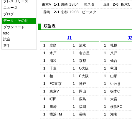
プレスリリース
東京V
1-1
川崎
18:04
味スタ
山形
2-0
栃木C
ニュース
長崎
2-1
京都
19:08
ピースタ
ブログ
データ・その他
順位表
ダウンロード
toto
J1
J
試合
1
鹿島
1
清水
1
札幌
選手
1
水戸
1
名古屋
1
八戸
1
浦和
1
京都
1
仙台
1
千葉
1
G大阪
1
秋田
1
柏
1
C大阪
1
山形
1
FC東京
1
神戸
1
いわき
1
東京V
1
岡山
1
栃木C
1
町田
1
広島
1
大宮
1
川崎
1
福岡
1
横浜FC
1
横浜FM
1
長崎
1
湘南