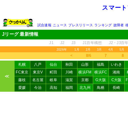
スマート
試合速報
ニュース
プレスリリース
ランキング
故障者
Jリーグ 最新情報
J1
J2
J3
J1百年構想
J2・J3百
2026年
1月
2月
3月
4月
5月
＜
8/6
7
8
札幌
八戸
仙台
秋田
山形
福島
いわき
FC東京
東京V
町田
川崎
横浜FM
横浜FC
湘南
≪
藤枝
名古屋
岐阜
滋賀
京都
G大阪
C大阪
愛媛
今治
高知
福岡
北九州
鳥栖
長崎