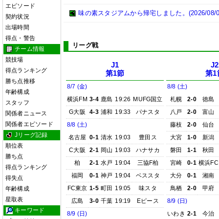
エピソード
味の素スタジアムから帰宅しました。(2026/08/0
契約状況
出場時間
得点・警告
リーグ戦
チーム情報
競技場
J1
J2
得点ランキング
第1節
第1
勝ち点推移
8/7 (金)
8/8 (土)
年齢構成
横浜FM
3-4
鹿島
19:26
MUFG国立
札幌
2-0
徳島
スタッフ
G大阪
4-3
浦和
19:33
パナスタ
八戸
2-0
富山
関係者ニュース
関係者エピソード
8/8 (土)
藤枝
2-0
仙台
Jリーグ記録
名古屋
0-1
清水
19:03
豊田ス
大宮
1-0
新潟
順位表
C大阪
2-1
岡山
19:03
ハナサカ
磐田
1-1
秋田
勝ち点
柏
2-1
水戸
19:04
三協F柏
宮崎
0-1
横浜FC
得点ランキング
福岡
0-1
神戸
19:04
ベススタ
大分
0-1
湘南
得失点
FC東京
1-5
町田
19:05
味スタ
鳥栖
2-0
甲府
年齢構成
星取表
広島
3-0
千葉
19:19
Eピース
8/9 (日)
キーワード
8/9 (日)
いわき
2-1
今治