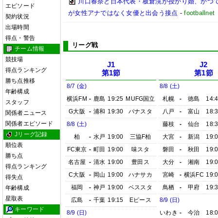
川口春奈と日本代表・板倉滉が授かり婚、かつ
エピソード
が女性アナではなく女優と出会う接点
-
footbal
契約状況
出場時間
得点・警告
リーグ戦
チーム情報
競技場
J1
J2
得点ランキング
第1節
第1節
勝ち点推移
8/7 (金)
8/8 (土)
年齢構成
横浜FM
-
鹿島
19:25
MUFG国立
札幌
-
徳島
14:
スタッフ
G大阪
-
浦和
19:30
パナスタ
八戸
-
富山
18:
関係者ニュース
関係者エピソード
8/8 (土)
藤枝
-
仙台
18:
Jリーグ記録
柏
-
水戸
19:00
三協F柏
大宮
-
新潟
19:
順位表
FC東京
-
町田
19:00
味スタ
磐田
-
秋田
19:
勝ち点
名古屋
-
清水
19:00
豊田ス
大分
-
湘南
19:
得点ランキング
C大阪
-
岡山
19:00
ハナサカ
宮崎
-
横浜FC
19:
得失点
福岡
-
神戸
19:00
ベススタ
鳥栖
-
甲府
19:
年齢構成
星取表
広島
-
千葉
19:15
Eピース
8/9 (日)
キーワード
8/9 (日)
いわき
-
今治
18: