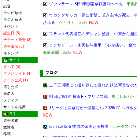
ヴァンラーレ 8日初戦/開幕戦勝利へ一丸
-
東奥
試合
テレビ放送
ウガンダサッカー界に衝撃…若き主将が死去、
ラジオ放送
される
-
ゲキサカ
-
22時
NEW
イベント
誕生日 (5)
フランス代表退任のデシャン監督、中東から超
チケット発売 (3)
コンサドーレ・木実快斗選手 「心が痛い」 傷
選手出演 (5)
海道新聞
-
22時
NEW
キャンプ
サイト
すべて (5)
ブログ
ファンサイト (4)
チーム公式 (1)
二子玉川駅にて撮り鉄して撮れた鉄道写真なのだ!! (20
選手公式
著名人
明日は第1節 横浜F・マリノス戦
-
鹿じい日記～
メディア
サイトを推薦
Jリーグは開幕前が一番楽しい 2026/27 ベガル
選手
NEW
選手名鑑
日ハム戦2-6 牧原の確固たる技量
-
ホークス-アビ
故障者
移籍