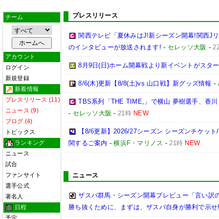
プレスリリース
チーム
関西テレビ「夏休みはJ!新シーズン開幕!関西J
のインタビューが放送されます!
-
セレッソ大阪
-
2
アカウント
8月9日(日)ホーム開幕戦より新イベントがスター
ログイン
新規登録
8/6(木)更新【8/8(土)vs.山口戦】新グッズ情報
-
新着情報
プレスリリース (11)
TBS系列「THE TIME,」で横山 夢樹選手、
ニュース (9)
-
セレッソ大阪
-
21時
NEW
ブログ (4)
【8/6更新】2026/27シーズン シーズンチケ
トピックス
ランキング
関するご案内
-
横浜F・マリノス
-
21時
NEW
ニュース
試合
ファンサイト
ニュース
選手公式
ザスパ群馬・シーズン開幕プレビュー「言い訳
著名人
勝ち抜くために、まずは、ザスパ自身が勝利で示せ
日程
予定