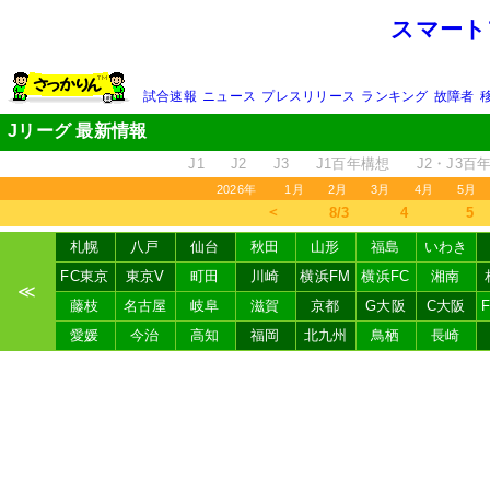
スマート
試合速報
ニュース
プレスリリース
ランキング
故障者
Jリーグ 最新情報
J1
J2
J3
J1百年構想
J2・J3百
2026年
1月
2月
3月
4月
5月
＜
8/3
4
5
札幌
八戸
仙台
秋田
山形
福島
いわき
FC東京
東京V
町田
川崎
横浜FM
横浜FC
湘南
≪
藤枝
名古屋
岐阜
滋賀
京都
G大阪
C大阪
愛媛
今治
高知
福岡
北九州
鳥栖
長崎