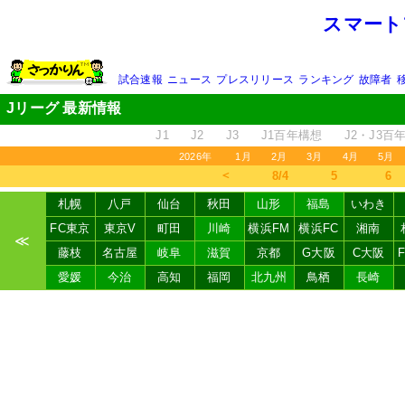
スマート
試合速報
ニュース
プレスリリース
ランキング
故障者
Jリーグ 最新情報
J1
J2
J3
J1百年構想
J2・J3百
2026年
1月
2月
3月
4月
5月
＜
8/4
5
6
札幌
八戸
仙台
秋田
山形
福島
いわき
FC東京
東京V
町田
川崎
横浜FM
横浜FC
湘南
≪
藤枝
名古屋
岐阜
滋賀
京都
G大阪
C大阪
愛媛
今治
高知
福岡
北九州
鳥栖
長崎