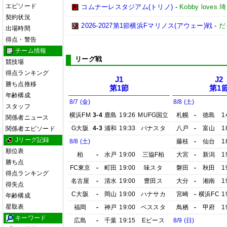
エピソード
コムナーレスタジアム(トリノ)
-
Kobby love
契約状況
2026-2027第1節横浜Fマリノス(アウェー)戦
-
だ
出場時間
得点・警告
チーム情報
リーグ戦
競技場
得点ランキング
J1
J2
勝ち点推移
第1節
第1
年齢構成
8/7 (金)
8/8 (土)
スタッフ
横浜FM
3-4
鹿島
19:26
MUFG国立
札幌
-
徳島
1
関係者ニュース
G大阪
4-3
浦和
19:33
パナスタ
八戸
-
富山
1
関係者エピソード
Jリーグ記録
8/8 (土)
藤枝
-
仙台
1
順位表
柏
-
水戸
19:00
三協F柏
大宮
-
新潟
1
勝ち点
FC東京
-
町田
19:00
味スタ
磐田
-
秋田
1
得点ランキング
名古屋
-
清水
19:00
豊田ス
大分
-
湘南
1
得失点
C大阪
-
岡山
19:00
ハナサカ
宮崎
-
横浜FC
1
年齢構成
星取表
福岡
-
神戸
19:00
ベススタ
鳥栖
-
甲府
1
キーワード
広島
-
千葉
19:15
Eピース
8/9 (日)