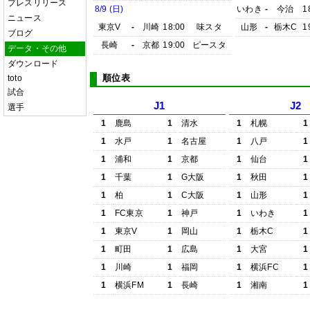
プレスリリース
8/9 (日)
いわき
-
今治
1
ニュース
東京V
-
川崎
18:00
味スタ
山形
-
栃木C
1
ブログ
長崎
-
京都
19:00
ピースタ
データ・その他
ダウンロード
順位表
toto
試合
J1
J2
選手
1
鹿島
1
清水
1
札幌
1
1
水戸
1
名古屋
1
八戸
1
1
浦和
1
京都
1
仙台
1
1
千葉
1
G大阪
1
秋田
1
1
柏
1
C大阪
1
山形
1
1
FC東京
1
神戸
1
いわき
1
1
東京V
1
岡山
1
栃木C
1
1
町田
1
広島
1
大宮
1
1
川崎
1
福岡
1
横浜FC
1
1
横浜FM
1
長崎
1
湘南
1