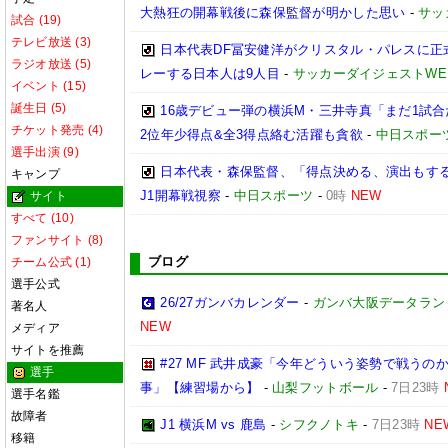
大熱狂の開幕戦後に森保監督が明かした思い
-
サッ
試合 (19)
テレビ放送 (3)
日本代表DF冨安健洋がクリスタル・パレスに正
ラジオ放送 (5)
レーする日本人は9人目
-
サッカーダイジェストWE
イベント (15)
誕生日 (5)
16歳デビュー弾の横浜M・三井寺真「まだ1試
チケット発売 (4)
2位年少得点&全3得点絡む活躍も貪欲
-
中日スポー
選手出演 (9)
日本代表・森保監督、「得点決める、演出もする」
キャンプ
J1開幕戦視察
-
中日スポーツ
-
0時
NEW
サイト
すべて (10)
ファンサイト (8)
ブログ
チーム公式 (1)
選手公式
26/27ガンバカレンダー
-
ガンバ大阪データランド(GA
著名人
NEW
メディア
サイトを推薦
#27 MF 武井成豪「今年どういう姿勢で戦う
選手
事」【練習場から】
-
山梨フットボール
-
7日23時
選手名鑑
故障者
J1 横浜M vs 鹿島
-
シフクノトキ
-
7日23時
NE
移籍