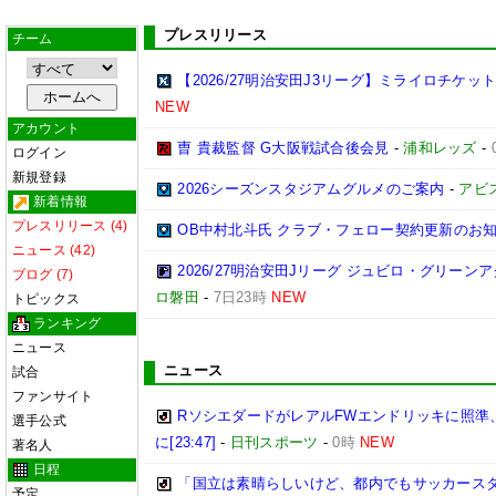
プレスリリース
チーム
【2026/27明治安田J3リーグ】ミライロチケ
NEW
アカウント
曺 貴裁監督 G大阪戦試合後会見
-
浦和レッズ
-
ログイン
新規登録
2026シーズンスタジアムグルメのご案内
-
アビ
新着情報
プレスリリース (4)
OB中村北斗氏 クラブ・フェロー契約更新のお
ニュース (42)
2026/27明治安田Jリーグ ジュビロ・グリー
ブログ (7)
ロ磐田
-
7日23時
NEW
トピックス
ランキング
ニュース
ニュース
試合
ファンサイト
RソシエダードがレアルFWエンドリッキに照準
選手公式
に[23:47]
-
日刊スポーツ
-
0時
NEW
著名人
日程
「国立は素晴らしいけど、都内でもサッカースタ
予定