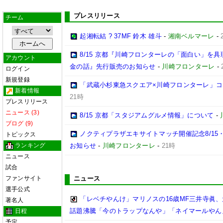
プレスリリース
チーム
起湘転結 ? 37MF 鈴木 雄斗
-
湘南ベルマーレ
-
8/15 京都『川崎フロンターレの「面白い」を
アカウント
金の話』先行販売のお知らせ
-
川崎フロンターレ
-
ログイン
新規登録
「武蔵小杉東急スクエア×川崎フロンターレ」
新着情報
21時
プレスリリース
ニュース (3)
8/15 京都「スタジアムグルメ情報」について
-
ブログ (9)
ノクティプラザエキサイトマッチ開催記念8/15
トピックス
ランキング
お知らせ
-
川崎フロンターレ
-
21時
ニュース
試合
ファンサイト
ニュース
選手公式
「レベチやんけ」マリノスの16歳MF三井寺眞、
著名人
話題沸騰「今のトラップなんや」「ネイマールやん
日程
予定