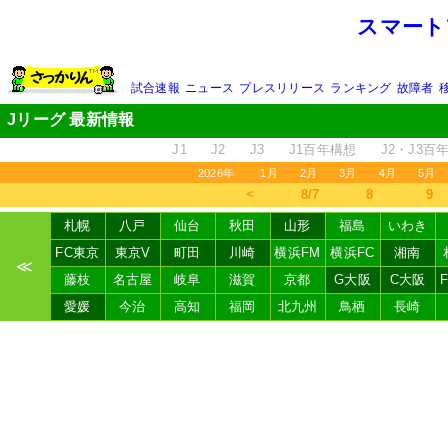
スマート
試合速報
ニュース
プレスリリース
ランキング
故障者
Jリーグ 最新情報
J1
J2
J3
J1百年構想
J2・J3百
2026年
1月
2月
3月
4月
5月
＜
8/7
8
9
札幌
八戸
仙台
秋田
山形
福島
いわき
FC東京
東京V
町田
川崎
横浜FM
横浜FC
湘南
≪
藤枝
名古屋
岐阜
滋賀
京都
G大阪
C大阪
愛媛
今治
高知
福岡
北九州
鳥栖
長崎