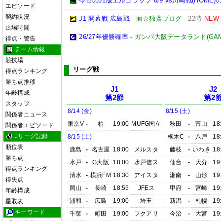
今日のJ1版エルゴラッソ 8/9 vs川崎戦(HOM
エピソード
契約状況
J1 開幕戦 広島戦
-
面☆独斎ブログ
-
22時
NEW
出場時間
26/27年優勝確率
-
ガンバ大阪データランド(GAMBA 
得点・警告
チーム情報
競技場
リーグ戦
得点ランキング
勝ち点推移
J1
J2
年齢構成
第2節
第2
スタッフ
8/14 (金)
8/15 (土)
関係者ニュース
東京V
-
柏
19:00
MUFG国立
秋田
-
富山
18
関係者エピソード
Jリーグ記録
8/15 (土)
栃木C
-
八戸
18
順位表
鹿島
-
名古屋
18:00
メルスタ
藤枝
-
いわき
18
勝ち点
水戸
-
G大阪
18:00
水戸信ス
仙台
-
大分
19
得点ランキング
清水
-
横浜FM
18:30
アイスタ
湘南
-
山形
19
得失点
岡山
-
長崎
18:55
JFEス
甲府
-
宮崎
19
年齢構成
浦和
-
広島
19:00
埼玉
新潟
-
札幌
19
星取表
キーワード
千葉
-
町田
19:00
フクアリ
今治
-
大宮
19