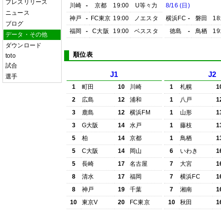
プレスリリース
川崎
-
京都
19:00
U等々力
8/16 (日)
ニュース
神戸
-
FC東京
19:00
ノエスタ
横浜FC
-
磐田
18
ブログ
福岡
-
C大阪
19:00
ベススタ
徳島
-
鳥栖
19
データ・その他
ダウンロード
順位表
toto
試合
J1
J2
選手
1
町田
10
川崎
1
札幌
1
2
広島
12
浦和
1
八戸
1
3
鹿島
12
横浜FM
1
山形
1
3
G大阪
14
水戸
1
藤枝
1
5
柏
14
京都
1
鳥栖
1
5
C大阪
14
岡山
6
いわき
1
5
長崎
17
名古屋
7
大宮
1
8
清水
17
福岡
7
横浜FC
1
8
神戸
19
千葉
7
湘南
1
10
東京V
20
FC東京
10
秋田
1