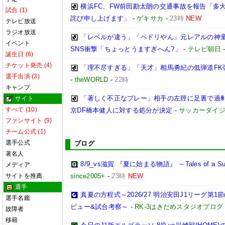
横浜FC、FW前田勘太朗の交通事故を報告「多
試合 (1)
詫び申し上げます」
-
ゲキサカ
-
23時
NEW
テレビ放送
ラジオ放送
「レベルが違う」「ペドリやん」元レアルの神童
イベント
SNS衝撃「ちょっとうますぎへん?」
-
テレビ朝日
誕生日 (6)
チケット発売 (4)
「理不尽すぎる」「天才」相馬勇紀の低弾道FK弾
選手出演 (3)
-
theWORLD
-
22時
キャンプ
「著しく不正なプレー」相手の左脛に足裏で過剰
サイト
すべて (10)
京DF橋本健人に対する処分が決定
-
サッカーダイジ
ファンサイト (9)
チーム公式 (1)
選手公式
ブログ
著名人
8/9_vs滋賀 『夏に始まる物語』 ～Tales of a Sum
メディア
サイトを推薦
since2005+
-
23時
NEW
選手
真夏の方程式～2026/27 明治安田J1リーグ第1節
選手名鑑
ビュー&試合考察～
-
RK-3はきだめスタジオブログ
故障者
移籍