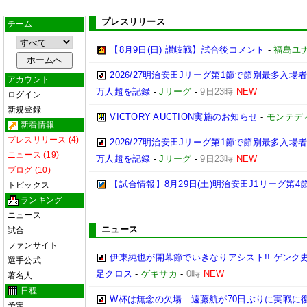
プレスリリース
チーム
【8月9日(日) 讃岐戦】試合後コメント
-
福島ユ
2026/27明治安田Jリーグ第1節で節別最多入場
アカウント
万人超を記録
-
Jリーグ
-
9日23時
NEW
ログイン
新規登録
VICTORY AUCTION実施のお知らせ
-
モンテデ
新着情報
プレスリリース (4)
2026/27明治安田Jリーグ第1節で節別最多入場
ニュース (19)
万人超を記録
-
Jリーグ
-
9日23時
NEW
ブログ (10)
【試合情報】8月29日(土)明治安田J1リーグ第4節
トピックス
ランキング
ニュース
ニュース
試合
ファンサイト
伊東純也が開幕節でいきなりアシスト!! ゲン
選手公式
足クロス
-
ゲキサカ
-
0時
NEW
著名人
日程
W杯は無念の欠場…遠藤航が70日ぶりに実戦に復
予定