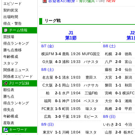
容疑者Xの献身
-
青の傭兵
-
0時
NEW
エピソード
契約状況
出場時間
リーグ戦
得点・警告
チーム情報
J1
J2
競技場
第1節
第1
得点ランキング
8/7 (金)
8/8 (土)
勝ち点推移
横浜FM
3-4
鹿島
19:26
MUFG国立
札幌
2-0
徳島
年齢構成
G大阪
4-3
浦和
19:33
パナスタ
八戸
2-0
富山
スタッフ
8/8 (土)
藤枝
2-0
仙台
関係者ニュース
関係者エピソード
名古屋
0-1
清水
19:03
豊田ス
大宮
1-0
新潟
Jリーグ記録
C大阪
2-1
岡山
19:03
ハナサカ
磐田
1-1
秋田
順位表
柏
2-1
水戸
19:04
三協F柏
宮崎
0-1
横浜FC
勝ち点
福岡
0-1
神戸
19:04
ベススタ
大分
0-1
湘南
得点ランキング
FC東京
1-5
町田
19:05
味スタ
鳥栖
2-0
甲府
得失点
年齢構成
広島
3-0
千葉
19:19
Eピース
8/9 (日)
星取表
8/9 (日)
いわき
2-1
今治
キーワード
東京V
1-1
川崎
18:04
味スタ
山形
2-0
栃木C