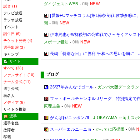
ダイジェストWEB
-
0時
NEW
試合 (1)
テレビ放送
[愛媛FCマッチコラム]第1節奈良戦 攻撃多彩
ラジオ放送
聞
-
0時
NEW
イベント
誕生日 (6)
伊東純也がW杯後初の公式戦でさっそくアシスト
チケット発売 (4)
スポーツ報知
-
0時
NEW
選手出演 (3)
長崎「特別な日」に勝利 平和への思いを胸に―
キャンプ
サイト
すべて (28)
ブログ
ファンサイト (10)
チーム公式 (11)
26/27年みんなでゴール
-
ガンバ大阪データランド(GA
選手公式
著名人
フットボールチャンネル Jリーグ、特別指定で
メディア (6)
原理主義
-
0時
NEW
サイトを推薦
選手
がんばれ!ニッポン79
-
J OKAYAMA ～岡山
選手名鑑
スーパーエルニーニョ
-
かってに応援団
-
0時
N
故障者
移籍