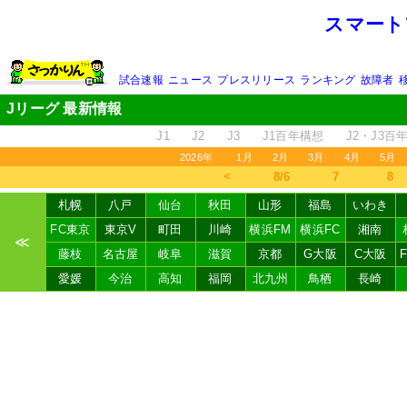
スマート
試合速報
ニュース
プレスリリース
ランキング
故障者
Jリーグ 最新情報
J1
J2
J3
J1百年構想
J2・J3百
2026年
1月
2月
3月
4月
5月
＜
8/6
7
8
札幌
八戸
仙台
秋田
山形
福島
いわき
FC東京
東京V
町田
川崎
横浜FM
横浜FC
湘南
≪
藤枝
名古屋
岐阜
滋賀
京都
G大阪
C大阪
愛媛
今治
高知
福岡
北九州
鳥栖
長崎