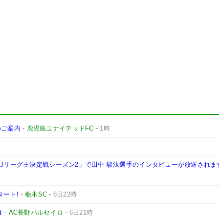
施のご案内
-
鹿児島ユナイテッドFC
-
1時
西Jリーグ王決定戦シーズン2」で田中 駿汰選手のインタビューが放送されま
タート!
-
栃木SC
-
6日22時
報
-
AC長野パルセイロ
-
6日21時