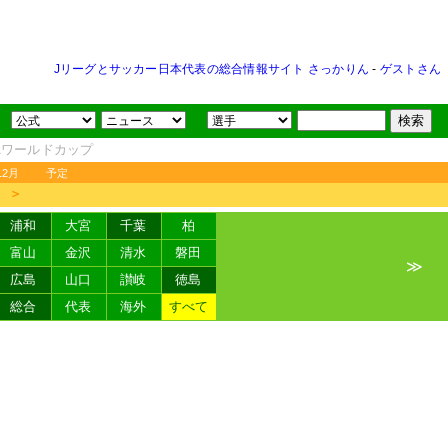
Jリーグとサッカー日本代表の総合情報サイト さっかりん
-
ゲストさん
FAワールドカップ
12月
予定
＞
浦和
大宮
千葉
柏
富山
金沢
清水
磐田
≫
広島
山口
讃岐
徳島
総合
代表
海外
すべて