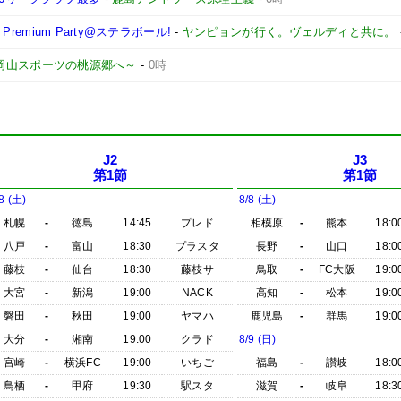
remium Party@ステラボール!
-
ヤンピョンが行く。ヴェルディと共に。
 ～岡山スポーツの桃源郷へ～
-
0時
J2
J3
第1節
第1節
8 (土)
8/8 (土)
札幌
-
徳島
14:45
プレド
相模原
-
熊本
18:0
八戸
-
富山
18:30
プラスタ
長野
-
山口
18:0
藤枝
-
仙台
18:30
藤枝サ
鳥取
-
FC大阪
19:0
大宮
-
新潟
19:00
NACK
高知
-
松本
19:0
磐田
-
秋田
19:00
ヤマハ
鹿児島
-
群馬
19:0
大分
-
湘南
19:00
クラド
8/9 (日)
宮崎
-
横浜FC
19:00
いちご
福島
-
讃岐
18:0
鳥栖
-
甲府
19:30
駅スタ
滋賀
-
岐阜
18:3