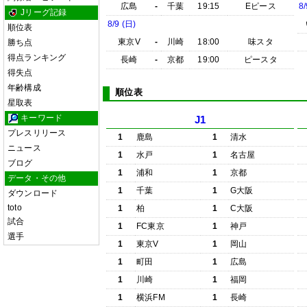
広島
-
千葉
19:15
Eピース
8/
Jリーグ記録
8/9 (日)
順位表
東京V
-
川崎
18:00
味スタ
勝ち点
得点ランキング
長崎
-
京都
19:00
ピースタ
得失点
年齢構成
順位表
星取表
キーワード
J1
プレスリリース
1
鹿島
1
清水
ニュース
1
水戸
1
名古屋
ブログ
1
浦和
1
京都
データ・その他
1
千葉
1
G大阪
ダウンロード
toto
1
柏
1
C大阪
試合
1
FC東京
1
神戸
選手
1
東京V
1
岡山
1
町田
1
広島
1
川崎
1
福岡
1
横浜FM
1
長崎