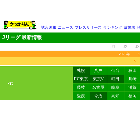
試合速報
ニュース
プレスリリース
ランキング
故障者
Jリーグ 最新情報
J1
J2
J3
2026年
＜
札幌
八戸
仙台
秋田
FC東京
東京V
町田
川崎
≪
藤枝
名古屋
岐阜
滋賀
愛媛
今治
高知
福岡