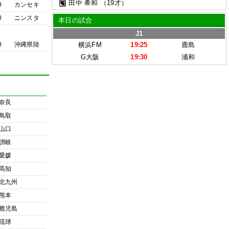
田中 希和
（19才）
0
カンセキ
0
ニンスタ
本日の試合
J1
0
沖縄県陸
横浜FM
19:25
鹿島
G大阪
19:30
浦和
奈良
鳥取
山口
讃岐
愛媛
高知
北九州
熊本
鹿児島
琉球