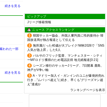
続きを見る
ピックアップ
Jリーグ移籍情報
ニュース アクセスランキング
1
韓国サッカー協会、外国人審判員に性的接待か 韓
国放送局が独占報道として伝える
2
無所属だった40歳が大ブレイク!W杯2026で「SNS
に雇われた一部
人気が急上昇」した6人
3
バルサのフリック監督、マンチェスター・シティ
ーMFロドリ獲得のため電話説得 地元紙報道[0:21]
4
シーズン移行のサッカーJリーグ、7日開幕 鹿島、
神戸がV争い軸
続きを見る
5
A・マドリー加入イ・ガンインのユニが爆発的売れ
行き…“ムバッペ超え”に続き、早くも“グリーズマン超
え”達成か
ランキングページを表示