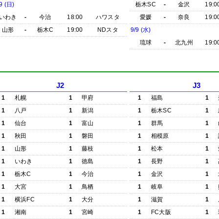
9 (日)
栃木SC
-
金沢
19:0
いわき
-
今治
18:00
ハワスタ
愛媛
-
奈良
19:0
山形
-
栃木C
19:00
NDスタ
9/9 (水)
琉球
-
北九州
19:0
J2
J3
1
札幌
1
甲府
1
福島
1
1
八戸
1
新潟
1
栃木SC
1
1
仙台
1
富山
1
群馬
1
1
秋田
1
磐田
1
相模原
1
1
山形
1
藤枝
1
松本
1
1
いわき
1
徳島
1
長野
1
1
栃木C
1
今治
1
金沢
1
1
大宮
1
鳥栖
1
岐阜
1
1
横浜FC
1
大分
1
滋賀
1
1
湘南
1
宮崎
1
FC大阪
1