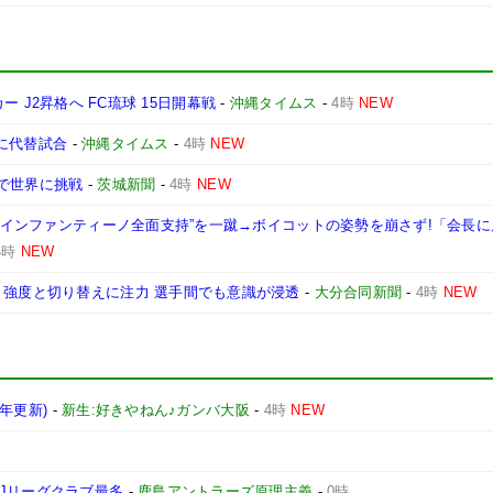
ッカー J2昇格へ FC琉球 15日開幕戦
-
沖縄タイムス
-
4時
NEW
日に代替試合
-
沖縄タイムス
-
4時
NEW
で世界に挑戦
-
茨城新聞
-
4時
NEW
表の“インファンティーノ全面支持”を一蹴→ボイコットの姿勢を崩さず!「会長
4時
NEW
】強度と切り替えに注力 選手間でも意識が浸透
-
大分合同新聞
-
4時
NEW
6年更新)
-
新生:好きやねん♪ガンバ大阪
-
4時
NEW
Jリーグクラブ最多
-
鹿島アントラーズ原理主義
-
0時