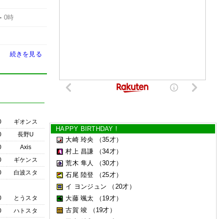
-
0時
続きを見る
0
ギオンス
HAPPY BIRTHDAY !
0
長野U
大崎 玲央
（35才）
0
Axis
村上 昌謙
（34才）
0
ギケンス
荒木 隼人
（30才）
0
白波スタ
石尾 陸登
（25才）
イ ヨンジュン
（20才）
0
とうスタ
大藤 颯太
（19才）
古賀 竣
（19才）
0
ハトスタ