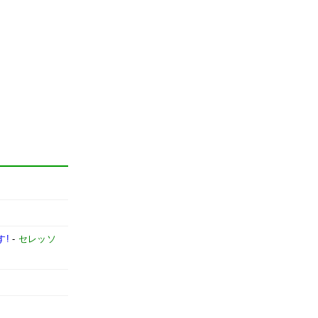
す!
-
セレッソ