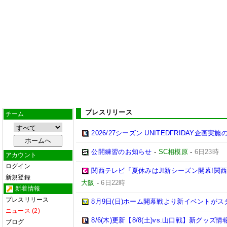
プレスリリース
チーム
2026/27シーズン UNITEDFRIDAY企画実
公開練習のお知らせ
-
SC相模原
-
6日23時
アカウント
ログイン
関西テレビ「夏休みはJ!新シーズン開幕!関
新規登録
大阪
-
6日22時
新着情報
プレスリリース
8月9日(日)ホーム開幕戦より新イベントがス
ニュース (2)
8/6(木)更新【8/8(土)vs.山口戦】新グッズ情
ブログ