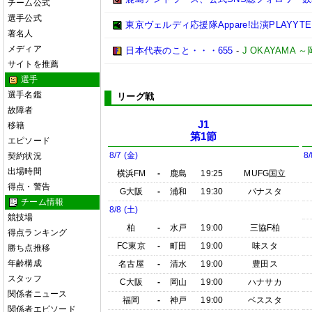
チーム公式
選手公式
東京ヴェルディ応援隊Appare!出演PLAYYTE P
著名人
メディア
日本代表のこと・・・655
-
J OKAYAMA
サイトを推薦
選手
選手名鑑
リーグ戦
故障者
J1
移籍
第1節
エピソード
8/7 (金)
8/
契約状況
出場時間
横浜FM
-
鹿島
19:25
MUFG国立
得点・警告
G大阪
-
浦和
19:30
パナスタ
チーム情報
8/8 (土)
競技場
柏
-
水戸
19:00
三協F柏
得点ランキング
FC東京
-
町田
19:00
味スタ
勝ち点推移
年齢構成
名古屋
-
清水
19:00
豊田ス
スタッフ
C大阪
-
岡山
19:00
ハナサカ
関係者ニュース
福岡
-
神戸
19:00
ベススタ
関係者エピソード