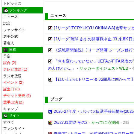
トピックス
ランキング
ニュース
ニュース
試合
[Jリーグ][FCRYUKYU OKINAWA]攻撃サ
ファンサイト
選手公式
[Jリーグ]琉球 あすの開幕戦中止 J3 来月9
著名人
日程
《茨城新聞論説》Jリーグ開幕 シーズン移行
予定
「何も変わっていない」UEFAがFIFA発
試合 (2)
の人びとが…」
-
サッカーダイジェストWEB
-
テレビ放送 (1)
ラジオ放送
【はい上がれトリニータ J2開幕に向かって
イベント (2)
誕生日 (8)
チケット発売 (6)
ブログ
選手出演 (2)
キャンプ
2026-27年度・ガンバ大阪選手移籍情報(202
サイト
すべて
26/27J1展望 その2
-
かってに応援団
-
2時
ファンサイト
鹿島アントラーズ、公式SNS総フォロワー数