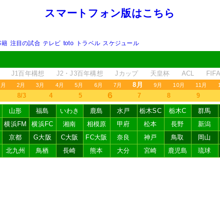
スマートフォン版はこちら
移籍
注目の試合
テレビ
toto
トラベル
スケジュール
J1百年構想
J2・J3百年構想
Jカップ
天皇杯
ACL
FI
8月
1月
2月
3月
4月
5月
6月
7月
9月
10月
11月
6
8/3
4
5
7
8
9
山形
福島
いわき
鹿島
水戸
栃木SC
栃木C
群馬
横浜FM
横浜FC
湘南
相模原
甲府
松本
長野
新潟
京都
G大阪
C大阪
FC大阪
奈良
神戸
鳥取
岡山
北九州
鳥栖
長崎
熊本
大分
宮崎
鹿児島
琉球