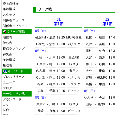
勝ち点推移
年齢構成
リーグ戦
スタッフ
J1
J2
関係者ニュース
第1節
第1節
関係者エピソード
8/7 (金)
8/8 (土)
Jリーグ記録
順位表
横浜FM
-
鹿島
19:25
MUFG国立
札幌
-
徳島
14:
勝ち点
G大阪
-
浦和
19:30
パナスタ
八戸
-
富山
18:
得点ランキング
8/8 (土)
藤枝
-
仙台
18:
得失点
柏
-
水戸
19:00
三協F柏
大宮
-
新潟
19:
年齢構成
FC東京
-
町田
19:00
味スタ
磐田
-
秋田
19:
星取表
名古屋
-
清水
19:00
豊田ス
大分
-
湘南
19:
キーワード
プレスリリース
C大阪
-
岡山
19:00
ハナサカ
宮崎
-
横浜FC
19:
ニュース
福岡
-
神戸
19:00
ベススタ
鳥栖
-
甲府
19:
ブログ
広島
-
千葉
19:15
Eピース
8/9 (日)
データ・その他
8/9 (日)
いわき
-
今治
18:
ダウンロード
東京V
-
川崎
18:00
味スタ
山形
-
栃木C
19:
toto
試合
長崎
-
京都
19:00
ピースタ