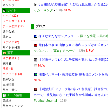
8日開催の“J3開幕節”『琉球vs北九州』が台風
キャンプ
ッカーキング
-
13時
NEW
サイト
すべて (22)
ファンサイト (7)
ブログ
チーム公式 (12)
選手公式
様々な新たなサングラス…
-
様々な情景～風の
著名人
メディア (2)
元日本代表DF山根視来に浦和レッズが正式オフ
サイトを推薦
ッズについて議論するページ
-
12時
NEW
選手
選手名鑑 (1)
【関東サンフレ】J1:千葉戦が見れるお店情報(2026
故障者
時
NEW
移籍 (4)
エピソード (3)
湘南ベルマーレ 長澤徹監督 練習後コメント@馬入 20
契約状況
NEW
出場時間
【明治安田J3リーグ第1節 vs 相模原】試合
得点・警告
カーで、被災地になった宇城市や小川町の皆さんに
チーム情報
競技場
Football Journal
-
12時
得点ランキング