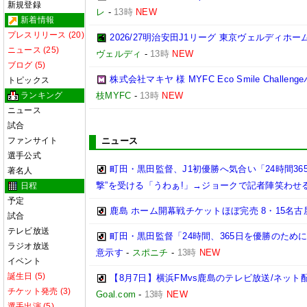
新規登録
レ
-
13時
NEW
新着情報
プレスリリース (20)
2026/27明治安田J1リーグ 東京ヴェルディ
ニュース (25)
ヴェルディ
-
13時
NEW
ブログ (5)
株式会社マキヤ 様 MYFC Eco Smile Chal
トピックス
ランキング
枝MYFC
-
13時
NEW
ニュース
試合
ファンサイト
ニュース
選手公式
町田・黒田監督、J1初優勝へ気合い「24時間36
著名人
撃”を受ける「うわぁ!」→ジョークで記者陣笑わせ
日程
予定
鹿島 ホーム開幕戦チケットほぼ完売 8・15名古
試合
テレビ放送
町田・黒田監督「24時間、365日を優勝のため
ラジオ放送
意示す
-
スポニチ
-
13時
NEW
イベント
誕生日 (5)
【8月7日】横浜FMvs鹿島のテレビ放送/ネット
チケット発売 (3)
Goal.com
-
13時
NEW
選手出演 (5)