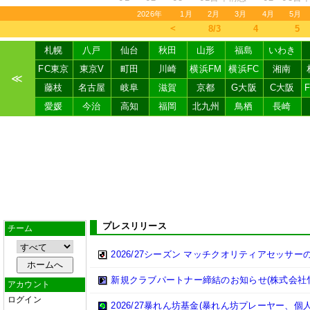
2026年
1月
2月
3月
4月
5月
＜
8/3
4
5
札幌
八戸
仙台
秋田
山形
福島
いわき
FC東京
東京V
町田
川崎
横浜FM
横浜FC
湘南
≪
藤枝
名古屋
岐阜
滋賀
京都
G大阪
C大阪
愛媛
今治
高知
福岡
北九州
鳥栖
長崎
プレスリリース
チーム
2026/27シーズン マッチクオリティアセッサ
新規クラブパートナー締結のお知らせ(株式会社
アカウント
ログイン
2026/27暴れん坊基金(暴れん坊プレーヤー、