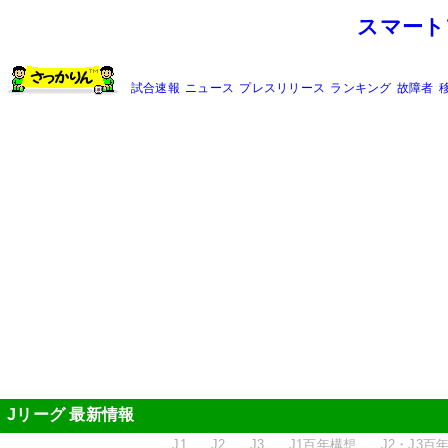
スマート
試合速報
ニュース
プレスリリース
ランキング
故障者
Jリーグ 最新情報
J1
J2
J3
J1百年構想
J2・J3百