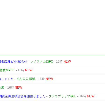
登録(2種)のお知らせ
-
レノファ山口FC
-
16時
NEW
藤枝MYFC
-
16時
NEW
実施しました
-
Y.S.C.C.横浜
-
16時
NEW
金沢
-
16時
NEW
る民間資金調達検討会を開催しました
-
ブラウブリッツ秋田
-
16時
NEW