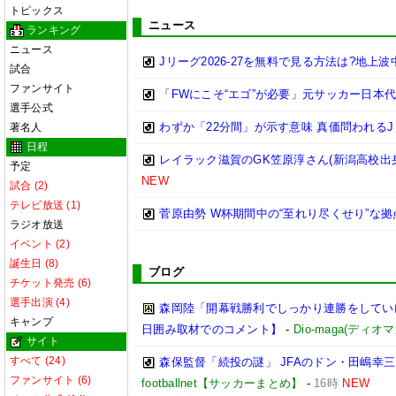
トピックス
ニュース
ランキング
ニュース
Jリーグ2026-27を無料で見る方法は?地上
試合
ファンサイト
「FWにこそ“エゴ”が必要」元サッカー日本
選手公式
わずか「22分間」が示す意味 真価問われるJ
著名人
日程
レイラック滋賀のGK笠原淳さん(新潟高校出身
予定
NEW
試合 (2)
テレビ放送 (1)
菅原由勢 W杯期間中の“至れり尽くせり”な
ラジオ放送
イベント (2)
誕生日 (8)
ブログ
チケット発売 (6)
選手出演 (4)
森岡陸「開幕戦勝利でしっかり連勝をしてい
キャンプ
日囲み取材でのコメント】
-
Dio-maga(ディオマ
サイト
すべて (24)
森保監督「続投の謎」 JFAのドン・田嶋幸
ファンサイト (6)
footballnet【サッカーまとめ】
-
16時
NEW