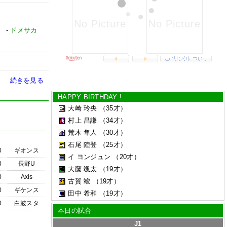
」
-
ドメサカ
続きを見る
HAPPY BIRTHDAY !
大崎 玲央
（35才）
村上 昌謙
（34才）
荒木 隼人
（30才）
石尾 陸登
（25才）
0
ギオンス
イ ヨンジュン
（20才）
0
長野U
大藤 颯太
（19才）
0
Axis
古賀 竣
（19才）
0
ギケンス
田中 希和
（19才）
0
白波スタ
本日の試合
J1