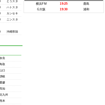
0
とうスタ
横浜FM
19:25
鹿島
0
ハトスタ
G大阪
19:30
浦和
0
カンセキ
0
ニンスタ
0
沖縄県陸
奈良
鳥取
山口
讃岐
愛媛
高知
北九州
熊本