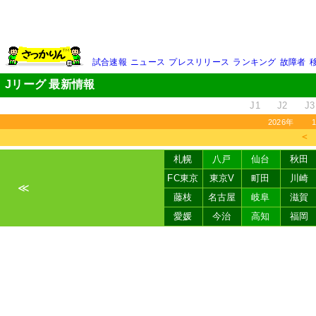
試合速報
ニュース
プレスリリース
ランキング
故障者
Jリーグ 最新情報
J1
J2
J3
2026年
＜
札幌
八戸
仙台
秋田
FC東京
東京V
町田
川崎
≪
藤枝
名古屋
岐阜
滋賀
愛媛
今治
高知
福岡