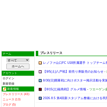
プレスリリース
チーム
レノファ山口FC U18所属選手 トップチーム
【9/5(土)八戸戦】前売り券販売のお知らせ
-
アカウント
ログイン
8/30(日)開幕戦に向けポスター掲示活動を
新規登録
新着情報
【8/15(土)福島戦】グルメ情報
-
ツエーゲン
プレスリリース (43)
2026.8.5 第4回新スタジアム整備におけ
ニュース (13)
ブログ (5)