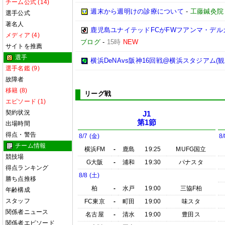
チーム公式 (14)
週末から週明けの診療について
-
工藤鍼灸院
選手公式
著名人
鹿児島ユナイテッドFCがFWフアンマ・デル
メディア (4)
ブログ
-
15時
NEW
サイトを推薦
選手
横浜DeNAvs阪神16回戦@横浜スタジアム(観
選手名鑑 (9)
故障者
移籍 (8)
リーグ戦
エピソード (1)
契約状況
J1
第1節
出場時間
得点・警告
8/7 (金)
8/
チーム情報
横浜FM
-
鹿島
19:25
MUFG国立
競技場
G大阪
-
浦和
19:30
パナスタ
得点ランキング
8/8 (土)
勝ち点推移
柏
-
水戸
19:00
三協F柏
年齢構成
スタッフ
FC東京
-
町田
19:00
味スタ
関係者ニュース
名古屋
-
清水
19:00
豊田ス
関係者エピソード