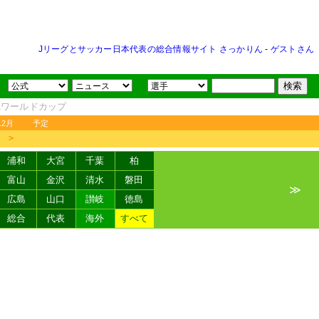
Jリーグとサッカー日本代表の総合情報サイト さっかりん
-
ゲストさん
FAワールドカップ
12月
予定
＞
浦和
大宮
千葉
柏
富山
金沢
清水
磐田
≫
広島
山口
讃岐
徳島
総合
代表
海外
すべて