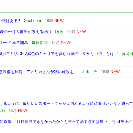
波中継はある?
-
Goal.com
-
16時
NEW
代表の松井大輔氏が考える理由
-
Qoly
-
16時
NEW
リーグ 新章開幕
-
毎日新聞
-
16時
NEW
)3年ぶりJ3へ!異色のキャリアを歩む37歳の「やめない力」とは ?
-
新潟
拠点設備を称賛「アメリカさんが凄い施設を」
-
スポニチ
-
16時
NEW
けるように、最初いいスタートダッシュ切れるように頑張りたいなと思って
ガ)
-
16時
NEW
三に直撃 「目標達成できなかったからと言って消す必要は無い」 守田英正に