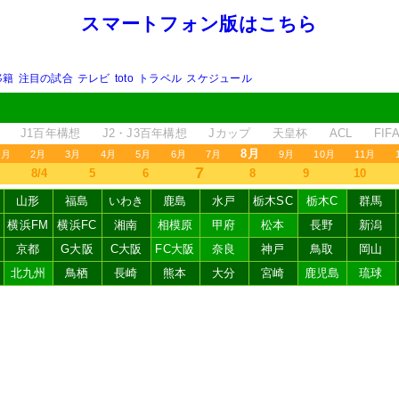
スマートフォン版はこちら
移籍
注目の試合
テレビ
toto
トラベル
スケジュール
J1百年構想
J2・J3百年構想
Jカップ
天皇杯
ACL
FI
8月
1月
2月
3月
4月
5月
6月
7月
9月
10月
11月
7
8/4
5
6
8
9
10
山形
福島
いわき
鹿島
水戸
栃木SC
栃木C
群馬
横浜FM
横浜FC
湘南
相模原
甲府
松本
長野
新潟
京都
G大阪
C大阪
FC大阪
奈良
神戸
鳥取
岡山
北九州
鳥栖
長崎
熊本
大分
宮崎
鹿児島
琉球