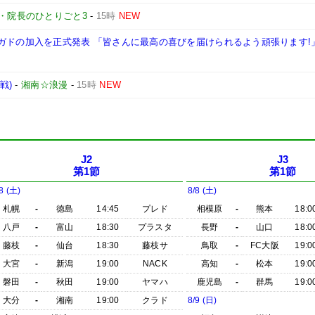
・院長のひとりごと3
-
15時
NEW
ガドの加入を正式発表 「皆さんに最高の喜びを届けられるよう頑張ります!
戦)
-
湘南☆浪漫
-
15時
NEW
J2
J3
第1節
第1節
8 (土)
8/8 (土)
札幌
-
徳島
14:45
プレド
相模原
-
熊本
18:0
八戸
-
富山
18:30
プラスタ
長野
-
山口
18:0
藤枝
-
仙台
18:30
藤枝サ
鳥取
-
FC大阪
19:0
大宮
-
新潟
19:00
NACK
高知
-
松本
19:0
磐田
-
秋田
19:00
ヤマハ
鹿児島
-
群馬
19:0
大分
-
湘南
19:00
クラド
8/9 (日)