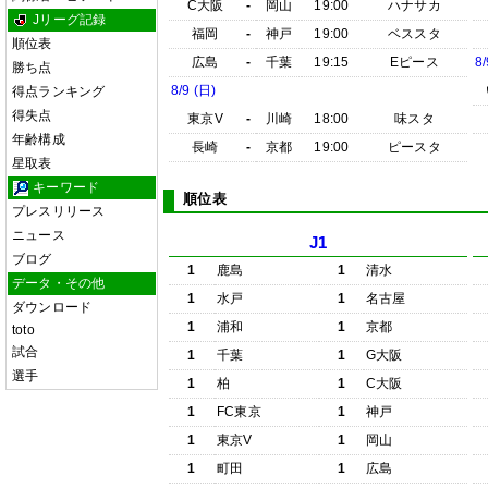
C大阪
-
岡山
19:00
ハナサカ
Jリーグ記録
福岡
-
神戸
19:00
ベススタ
順位表
広島
-
千葉
19:15
Eピース
8/
勝ち点
8/9 (日)
得点ランキング
得失点
東京V
-
川崎
18:00
味スタ
年齢構成
長崎
-
京都
19:00
ピースタ
星取表
キーワード
順位表
プレスリリース
ニュース
J1
ブログ
1
鹿島
1
清水
データ・その他
1
水戸
1
名古屋
ダウンロード
1
浦和
1
京都
toto
試合
1
千葉
1
G大阪
選手
1
柏
1
C大阪
1
FC東京
1
神戸
1
東京V
1
岡山
1
町田
1
広島