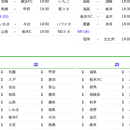
宮崎
-
横浜FC
19:00
いちご
福島
-
讃岐
18:0
鳥栖
-
甲府
19:30
駅スタ
滋賀
-
岐阜
18:3
9 (日)
栃木SC
-
金沢
19:0
いわき
-
今治
18:00
ハワスタ
愛媛
-
奈良
19:0
山形
-
栃木C
19:00
NDスタ
9/9 (水)
琉球
-
北九州
19:0
J2
J3
1
札幌
1
甲府
1
福島
1
1
八戸
1
新潟
1
栃木SC
1
1
仙台
1
富山
1
群馬
1
1
秋田
1
磐田
1
相模原
1
1
山形
1
藤枝
1
松本
1
1
いわき
1
徳島
1
長野
1
1
栃木C
1
今治
1
金沢
1
1
大宮
1
鳥栖
1
岐阜
1