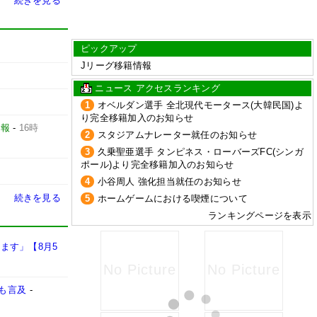
続きを見る
ピックアップ
Jリーグ移籍情報
ニュース アクセスランキング
1
オベルダン選手 全北現代モータース(大韓民国)よ
り完全移籍加入のお知らせ
日報
-
16時
2
スタジアムナレーター就任のお知らせ
3
久乗聖亜選手 タンピネス・ローバーズFC(シンガ
ポール)より完全移籍加入のお知らせ
4
小谷周人 強化担当就任のお知らせ
続きを見る
5
ホームゲームにおける喫煙について
ランキングページを表示
ます」【8月5
も言及
-