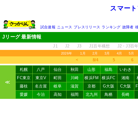
スマート
試合速報
ニュース
プレスリリース
ランキング
故障者
Jリーグ 最新情報
J1
J2
J3
J1百年構想
J2・J3百
2026年
1月
2月
3月
4月
5月
＜
8/4
5
6
札幌
八戸
仙台
秋田
山形
福島
いわき
FC東京
東京V
町田
川崎
横浜FM
横浜FC
湘南
≪
藤枝
名古屋
岐阜
滋賀
京都
G大阪
C大阪
愛媛
今治
高知
福岡
北九州
鳥栖
長崎