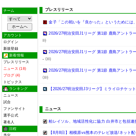
プレスリリース
チーム
金子「この戦いを『良かった』というためには
2026/27明治安田J1リーグ 第1節 鹿島アント
アカウント
時
ログイン
新規登録
2026/27明治安田J1リーグ 第1節 鹿島アント
新着情報
-
0時
プレスリリース
ニュース (18)
2026/27明治安田J1リーグ 第1節 鹿島アント
ブログ (4)
0時
トピックス
ランキング
【2026/27明治安田J3リーグ】ミライロチケ
ニュース
試合
ファンサイト
ニュース
選手公式
柏レイソル、地域活性化に協力 白井市と包括連携
著名人
日程
【8月8日】相模原vs熊本のテレビ放送/ネット配
予定