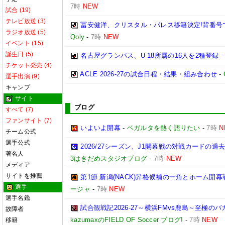
7時
NEW
試合 (19)
テレビ放送 (3)
冨安健洋、クリスタル・パレス移籍決定!背番号
ラジオ放送 (5)
Qoly
-
7時
NEW
イベント (15)
誕生日 (5)
名古屋グランパス、U-18所属の16人を2種登録
チケット発売 (4)
ACLE 2026-27の試合日程・結果・組み合わせ
-
選手出演 (9)
キャンプ
サイト
ブログ
すべて (7)
ファンサイト (7)
いよいよ開幕
-
ベガルタを熱く語りたい
-
7時
N
チーム公式
選手公式
2026/27シーズン、J1開幕戦の対戦カードの
著名人
3はきだめスタジオブログ
-
7時
NEW
メディア
サイトを推薦
第1節:新潟(NACK)昇格候補の一角とホーム開幕
選手
ージャ
-
7時
NEW
選手名鑑
試合観戦記2026-27～横浜FMvs鹿島～至極
故障者
kazumaxのFIELD OF Soccer ブログ!
-
7時
NEW
移籍