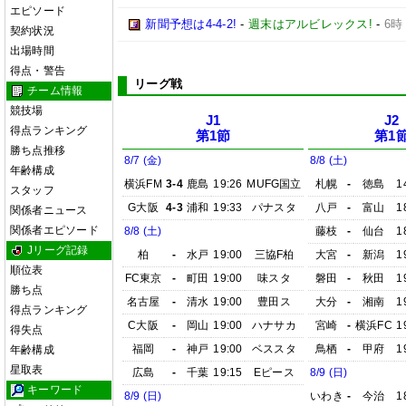
エピソード
新聞予想は4-4-2!
-
週末はアルビレックス!
-
6時
契約状況
出場時間
得点・警告
リーグ戦
チーム情報
競技場
J1
J2
得点ランキング
第1節
第1
勝ち点推移
8/7 (金)
8/8 (土)
年齢構成
横浜FM
3-4
鹿島
19:26
MUFG国立
札幌
-
徳島
1
スタッフ
G大阪
4-3
浦和
19:33
パナスタ
八戸
-
富山
1
関係者ニュース
関係者エピソード
8/8 (土)
藤枝
-
仙台
1
Jリーグ記録
柏
-
水戸
19:00
三協F柏
大宮
-
新潟
1
順位表
FC東京
-
町田
19:00
味スタ
磐田
-
秋田
1
勝ち点
名古屋
-
清水
19:00
豊田ス
大分
-
湘南
1
得点ランキング
C大阪
-
岡山
19:00
ハナサカ
宮崎
-
横浜FC
1
得失点
福岡
-
神戸
19:00
ベススタ
鳥栖
-
甲府
1
年齢構成
星取表
広島
-
千葉
19:15
Eピース
8/9 (日)
キーワード
8/9 (日)
いわき
-
今治
1