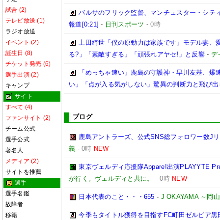
試合 (2)
バルサのフリック監督、マンチェスター・シティ
テレビ放送 (1)
報道[0:21]
-
日刊スポーツ
-
0時
ラジオ放送
イベント (2)
上田綺世「僕の原動力は家族です」モデル妻、
誕生日 (8)
る?」「素敵すぎる」「頑張れアヤセ!」と反響
-
デ
チケット発売 (6)
「めっちゃ速い」鹿島の守護神・早川友基、爆速
選手出演 (2)
い」「点が入る気がしない」驚異の判断力と飛び出
キャンプ
サイト
すべて (4)
ブログ
ファンサイト (2)
チーム公式
鹿島アントラーズ、公式SNS総フォロワー数J
選手公式
義
-
0時
NEW
著名人
メディア (2)
東京ヴェルディ応援隊Appare!出演PLAYYTE Pre
サイトを推薦
が行く。ヴェルディと共に。
-
0時
NEW
選手
選手名鑑
日本代表のこと・・・655
-
J OKAYAMA 
故障者
今季もタイトル獲得を目指すFC町田ゼルビア黒
移籍