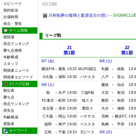
エピソード
6日23時
契約状況
川村拓夢の復帰と栗原圭介の想い
-
SIGMACLU
出場時間
得点・警告
チーム情報
リーグ戦
競技場
得点ランキング
J1
J2
勝ち点推移
第1節
第1節
年齢構成
8/7 (金)
8/8 (土)
スタッフ
横浜FM
-
鹿島
19:25
MUFG国立
札幌
-
徳島
14:
関係者ニュース
G大阪
-
浦和
19:30
パナスタ
八戸
-
富山
18:
関係者エピソード
Jリーグ記録
8/8 (土)
藤枝
-
仙台
18:
順位表
柏
-
水戸
19:00
三協F柏
大宮
-
新潟
19:
勝ち点
FC東京
-
町田
19:00
味スタ
磐田
-
秋田
19:
得点ランキング
名古屋
-
清水
19:00
豊田ス
大分
-
湘南
19:
得失点
C大阪
-
岡山
19:00
ハナサカ
宮崎
-
横浜FC
19:
年齢構成
星取表
福岡
-
神戸
19:00
ベススタ
鳥栖
-
甲府
19:
キーワード
広島
-
千葉
19:15
Eピース
8/9 (日)