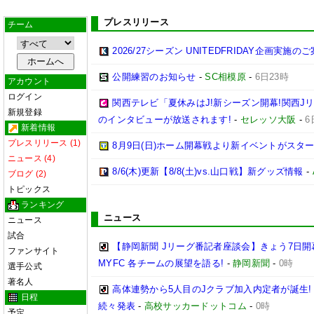
プレスリリース
チーム
2026/27シーズン UNITEDFRIDAY企画実施の
公開練習のお知らせ
-
SC相模原
-
6日23時
アカウント
ログイン
関西テレビ「夏休みはJ!新シーズン開幕!関西J
新規登録
のインタビューが放送されます!
-
セレッソ大阪
-
6
新着情報
プレスリリース (1)
8月9日(日)ホーム開幕戦より新イベントがスター
ニュース (4)
8/6(木)更新【8/8(土)vs.山口戦】新グッズ情報
-
ブログ (2)
トピックス
ランキング
ニュース
ニュース
試合
【静岡新聞 Jリーグ番記者座談会】きょう7日開
ファンサイト
MYFC 各チームの展望を語る!
-
静岡新聞
-
0時
選手公式
著名人
高体連勢から5人目のJクラブ加入内定者が誕生!
日程
続々発表
-
高校サッカードットコム
-
0時
予定