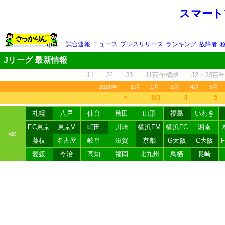
スマート
試合速報
ニュース
プレスリリース
ランキング
故障者
Jリーグ 最新情報
J1
J2
J3
J1百年構想
J2・J3百
2026年
1月
2月
3月
4月
5月
＜
8/3
4
5
札幌
八戸
仙台
秋田
山形
福島
いわき
FC東京
東京V
町田
川崎
横浜FM
横浜FC
湘南
≪
藤枝
名古屋
岐阜
滋賀
京都
G大阪
C大阪
愛媛
今治
高知
福岡
北九州
鳥栖
長崎