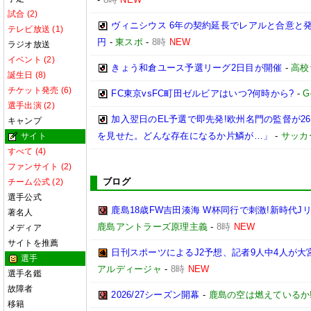
試合 (2)
ヴィニシウス 6年の契約延長でレアルと合意と
テレビ放送 (1)
円
-
東スポ
-
8時
NEW
ラジオ放送
イベント (2)
きょう和倉ユース予選リーグ2日目が開催
-
高校
誕生日 (8)
チケット発売 (6)
FC東京vsFC町田ゼルビアはいつ?何時から?
-
G
選手出演 (2)
加入翌日のEL予選で即先発!欧州名門の監督が
キャンプ
を見せた。どんな存在になるか片鱗が…」
-
サッカ
サイト
すべて (4)
ファンサイト (2)
ブログ
チーム公式 (2)
選手公式
鹿島18歳FW吉田湊海 W杯同行で刺激!新時代J
著名人
鹿島アントラーズ原理主義
-
8時
NEW
メディア
サイトを推薦
日刊スポーツによるJ2予想、記者9人中4人が大宮
選手
アルディージャ
-
8時
NEW
選手名鑑
故障者
2026/27シーズン開幕
-
鹿島の空は燃えているか!
移籍