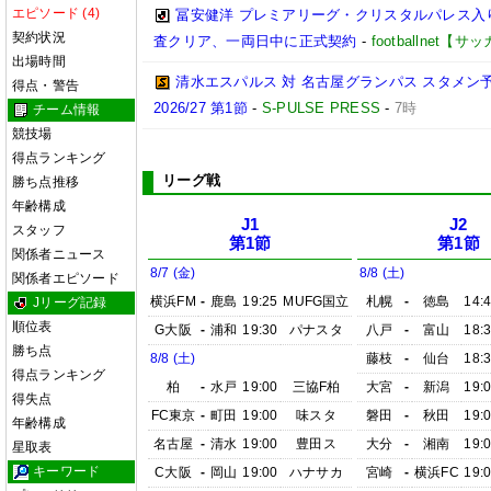
エピソード (4)
冨安健洋 プレミアリーグ・クリスタルパレス入り
契約状況
査クリア、一両日中に正式契約
-
footballnet【
出場時間
清水エスパルス 対 名古屋グランパス スタメン予
得点・警告
2026/27 第1節
-
S-PULSE PRESS
-
7時
チーム情報
競技場
得点ランキング
リーグ戦
勝ち点推移
年齢構成
J1
J2
スタッフ
第1節
第1節
関係者ニュース
8/7 (金)
8/8 (土)
関係者エピソード
横浜FM
-
鹿島
19:25
MUFG国立
札幌
-
徳島
14:
Jリーグ記録
順位表
G大阪
-
浦和
19:30
パナスタ
八戸
-
富山
18:
勝ち点
8/8 (土)
藤枝
-
仙台
18:
得点ランキング
柏
-
水戸
19:00
三協F柏
大宮
-
新潟
19:
得失点
FC東京
-
町田
19:00
味スタ
磐田
-
秋田
19:
年齢構成
名古屋
-
清水
19:00
豊田ス
大分
-
湘南
19:
星取表
キーワード
C大阪
-
岡山
19:00
ハナサカ
宮崎
-
横浜FC
19: