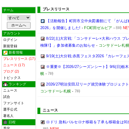
プレスリリース
チーム
【活動報告】町田市立中央図書館にて 「がんば
2026」を開催しました!
-
FC町田ゼルビア
-
8時
NE
アカウント
8/22(土)大宮戦:「コンサドーレ×大和ハウス 
ログイン
検隊!】」参加者募集のお知らせ
-
コンサドーレ札
新規登録
新着情報
9/19(土)大分戦:赤黒フェスタ2026『カレーフ
プレスリリース (17)
ニュース (17)
※重要※【2026/27シーズンシート】9/6(日)
ブログ (2)
幌
-
7時
トピックス
ランキング
2026/27明治安田J2リーグ就労体験プロジェクト「p
ニュース
コンサドーレ札幌
-
7時
試合
ファンサイト
選手公式
ニュース
著名人
ロドリ 急転バルセロナ移籍を了承も移籍金は91
日程
予定
-
8時
NEW