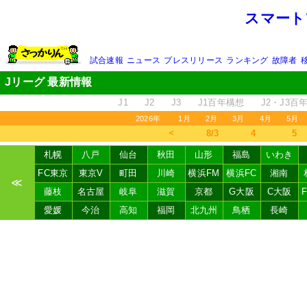
スマート
試合速報
ニュース
プレスリリース
ランキング
故障者
Jリーグ 最新情報
J1
J2
J3
J1百年構想
J2・J3百
2026年
1月
2月
3月
4月
5月
＜
8/3
4
5
札幌
八戸
仙台
秋田
山形
福島
いわき
FC東京
東京V
町田
川崎
横浜FM
横浜FC
湘南
≪
藤枝
名古屋
岐阜
滋賀
京都
G大阪
C大阪
愛媛
今治
高知
福岡
北九州
鳥栖
長崎