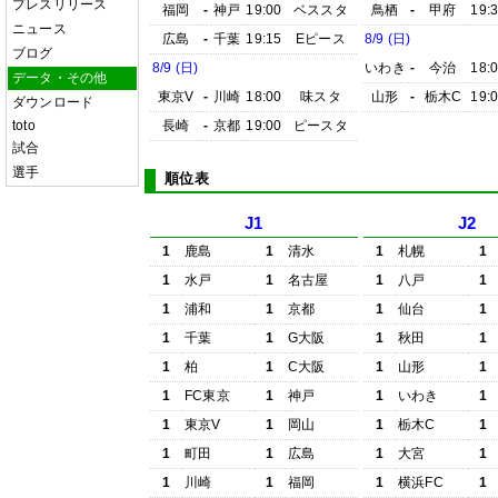
プレスリリース
福岡
-
神戸
19:00
ベススタ
鳥栖
-
甲府
19:
ニュース
広島
-
千葉
19:15
Eピース
8/9 (日)
ブログ
8/9 (日)
いわき
-
今治
18:
データ・その他
東京V
-
川崎
18:00
味スタ
山形
-
栃木C
19:
ダウンロード
toto
長崎
-
京都
19:00
ピースタ
試合
選手
順位表
J1
J2
1
鹿島
1
清水
1
札幌
1
1
水戸
1
名古屋
1
八戸
1
1
浦和
1
京都
1
仙台
1
1
千葉
1
G大阪
1
秋田
1
1
柏
1
C大阪
1
山形
1
1
FC東京
1
神戸
1
いわき
1
1
東京V
1
岡山
1
栃木C
1
1
町田
1
広島
1
大宮
1
1
川崎
1
福岡
1
横浜FC
1