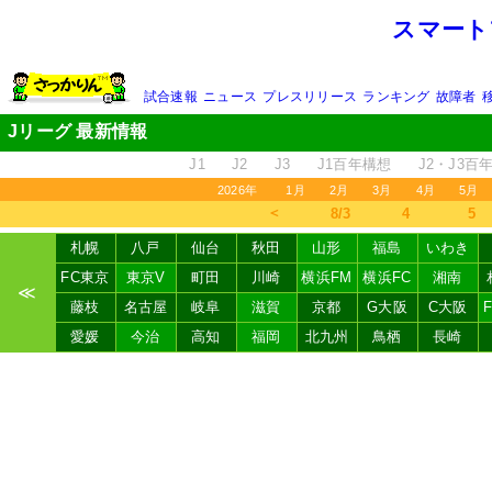
スマート
試合速報
ニュース
プレスリリース
ランキング
故障者
Jリーグ 最新情報
J1
J2
J3
J1百年構想
J2・J3百
2026年
1月
2月
3月
4月
5月
＜
8/3
4
5
札幌
八戸
仙台
秋田
山形
福島
いわき
FC東京
東京V
町田
川崎
横浜FM
横浜FC
湘南
≪
藤枝
名古屋
岐阜
滋賀
京都
G大阪
C大阪
愛媛
今治
高知
福岡
北九州
鳥栖
長崎