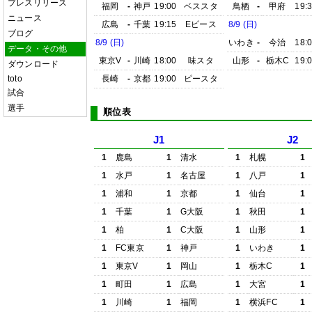
プレスリリース
福岡
-
神戸
19:00
ベススタ
鳥栖
-
甲府
19:
ニュース
広島
-
千葉
19:15
Eピース
8/9 (日)
ブログ
8/9 (日)
いわき
-
今治
18:
データ・その他
東京V
-
川崎
18:00
味スタ
山形
-
栃木C
19:
ダウンロード
toto
長崎
-
京都
19:00
ピースタ
試合
選手
順位表
J1
J2
1
鹿島
1
清水
1
札幌
1
1
水戸
1
名古屋
1
八戸
1
1
浦和
1
京都
1
仙台
1
1
千葉
1
G大阪
1
秋田
1
1
柏
1
C大阪
1
山形
1
1
FC東京
1
神戸
1
いわき
1
1
東京V
1
岡山
1
栃木C
1
1
町田
1
広島
1
大宮
1
1
川崎
1
福岡
1
横浜FC
1