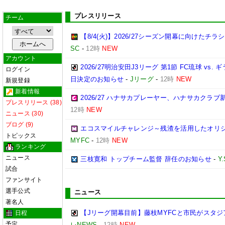
プレスリリース
チーム
【8/4(火)】2026/27シーズン開幕に向けたチ
SC
-
12時
NEW
アカウント
2026/27明治安田J3リーグ 第1節 FC琉球 v
ログイン
日決定のお知らせ
-
Jリーグ
-
12時
NEW
新規登録
新着情報
2026/27 ハナサカプレーヤー、ハナサカクラ
プレスリリース (38)
12時
NEW
ニュース (30)
ブログ (9)
エコスマイルチャレンジ～残渣を活用したオリ
トピックス
MYFC
-
12時
NEW
ランキング
ニュース
三枝寛和 トップチーム監督 辞任のお知らせ
-
Y
試合
ファンサイト
選手公式
ニュース
著名人
【Jリーグ開幕目前】藤枝MYFCと市民がスタジア
日程
予定
レNEWS
-
12時
NEW