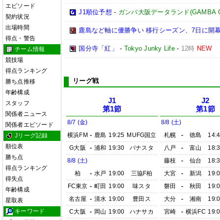
エピソード
J1順位予想
-
ガンバ大阪データランド(GAMBA OSAK
契約状況
出場時間
鹿島など軸に優勝争い 移行シーズン、7日に開
得点・警告
国分寺「紅」
-
Tokyo Junky Life
-
12時
NEW
チーム情報
競技場
得点ランキング
リーグ戦
勝ち点推移
年齢構成
J1
J2
スタッフ
第1節
第1節
関係者ニュース
8/7 (金)
8/8 (土)
関係者エピソード
横浜FM
-
鹿島
19:25
MUFG国立
札幌
-
徳島
14:
Jリーグ記録
順位表
G大阪
-
浦和
19:30
パナスタ
八戸
-
富山
18:
勝ち点
8/8 (土)
藤枝
-
仙台
18:
得点ランキング
柏
-
水戸
19:00
三協F柏
大宮
-
新潟
19:
得失点
FC東京
-
町田
19:00
味スタ
磐田
-
秋田
19:
年齢構成
名古屋
-
清水
19:00
豊田ス
大分
-
湘南
19:
星取表
キーワード
C大阪
-
岡山
19:00
ハナサカ
宮崎
-
横浜FC
19: