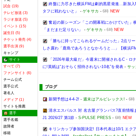
終盤に力尽きた横浜FMは劇的黒星発進…新加入
試合 (19)
タフに戦わないと」
-
ゲキサカ
-
6時
NEW
テレビ放送 (3)
ラジオ放送 (5)
奮起の新シーズン「この開幕戦にかけていた」
イベント (15)
「まだまだ足りない」
-
ゲキサカ
-
6時
NEW
誕生日 (5)
チケット発売 (4)
「勝ちに持ってこられるゲームだった」2点リ
選手出演 (9)
しさ露わ「鹿島であろうとなかろうと…」【横浜F
キャンプ
「2026年最大級だ」今週末に開催されるC・ロ
サイト
すべて (7)
に!英紙は“おそらく招待されない10名”を発表
-
サッ
ファンサイト (6)
チーム公式
選手公式
ブログ
著名人
新聞予想は4-4-2!
-
週末はアルビレックス!
-
6時
メディア (1)
サイトを推薦
清水エスパルス 対 名古屋グランパス?直前情報
選手
J1 2026/27 第1節
-
S-PULSE PRESS
-
6時
NEW
選手名鑑
故障者
キリンカップ参加国決定! 日本代表は10/1 エクア
移籍