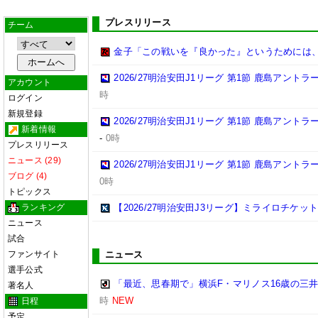
プレスリリース
チーム
金子「この戦いを『良かった』というためには
2026/27明治安田J1リーグ 第1節 鹿島アント
アカウント
時
ログイン
新規登録
2026/27明治安田J1リーグ 第1節 鹿島アント
新着情報
-
0時
プレスリリース
ニュース (29)
2026/27明治安田J1リーグ 第1節 鹿島アント
ブログ (4)
0時
トピックス
ランキング
【2026/27明治安田J3リーグ】ミライロチケ
ニュース
試合
ファンサイト
ニュース
選手公式
「最近、思春期で」横浜F・マリノス16歳の三井寺
著名人
時
NEW
日程
予定