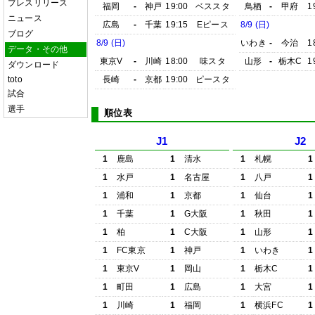
プレスリリース
福岡
-
神戸
19:00
ベススタ
鳥栖
-
甲府
1
ニュース
広島
-
千葉
19:15
Eピース
8/9 (日)
ブログ
8/9 (日)
いわき
-
今治
1
データ・その他
東京V
-
川崎
18:00
味スタ
山形
-
栃木C
1
ダウンロード
toto
長崎
-
京都
19:00
ピースタ
試合
選手
順位表
J1
J2
1
鹿島
1
清水
1
札幌
1
1
水戸
1
名古屋
1
八戸
1
1
浦和
1
京都
1
仙台
1
1
千葉
1
G大阪
1
秋田
1
1
柏
1
C大阪
1
山形
1
1
FC東京
1
神戸
1
いわき
1
1
東京V
1
岡山
1
栃木C
1
1
町田
1
広島
1
大宮
1
1
川崎
1
福岡
1
横浜FC
1