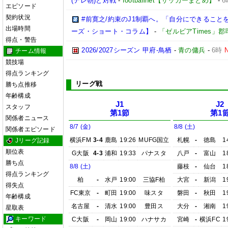
(テレ朝)と対戦
-
footballnet【サッカーまとめ】
-
6
エピソード
契約状況
#前寛之/約束のJ1制覇へ。「自分にできること
出場時間
ーズ・ショート・コラム】
-
「ゼルビアTimes」郡
得点・警告
2026/2027シーズン 甲府-鳥栖
-
青の傭兵
-
6時
チーム情報
競技場
得点ランキング
リーグ戦
勝ち点推移
年齢構成
J1
J2
スタッフ
第1節
第1
関係者ニュース
8/7 (金)
8/8 (土)
関係者エピソード
横浜FM
3-4
鹿島
19:26
MUFG国立
札幌
-
徳島
1
Jリーグ記録
順位表
G大阪
4-3
浦和
19:33
パナスタ
八戸
-
富山
1
勝ち点
8/8 (土)
藤枝
-
仙台
1
得点ランキング
柏
-
水戸
19:00
三協F柏
大宮
-
新潟
1
得失点
FC東京
-
町田
19:00
味スタ
磐田
-
秋田
1
年齢構成
名古屋
-
清水
19:00
豊田ス
大分
-
湘南
1
星取表
キーワード
C大阪
-
岡山
19:00
ハナサカ
宮崎
-
横浜FC
1