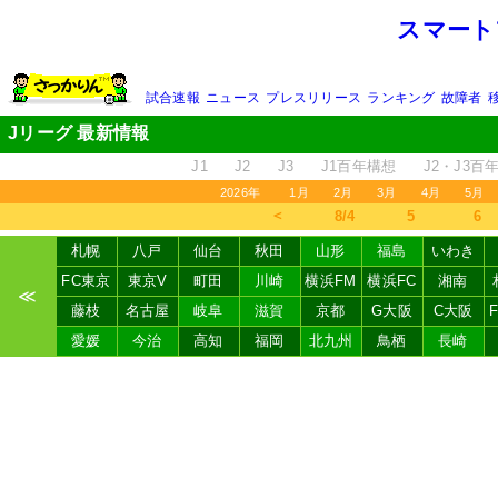
スマート
試合速報
ニュース
プレスリリース
ランキング
故障者
Jリーグ 最新情報
J1
J2
J3
J1百年構想
J2・J3百
2026年
1月
2月
3月
4月
5月
＜
8/4
5
6
札幌
八戸
仙台
秋田
山形
福島
いわき
FC東京
東京V
町田
川崎
横浜FM
横浜FC
湘南
≪
藤枝
名古屋
岐阜
滋賀
京都
G大阪
C大阪
愛媛
今治
高知
福岡
北九州
鳥栖
長崎