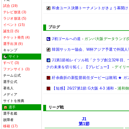
試合 (19)
和倉ユース決勝トーナメントがきょう幕開け
テレビ放送 (3)
ラジオ放送 (5)
イベント (15)
ブログ
誕生日 (5)
チケット発売 (4)
J初ゴールへの道
-
ガンバ大阪データランド(GAMB
選手出演 (9)
韓国サッカー協会、W杯アジア予選で外国人
キャンプ
サイト
J1第1節柏レイソル戦「クラブ創立32年目
すべて (3)
クの未来を切り拓く」【プレビュー】
-
デイリ
ファンサイト (3)
チーム公式
紆余曲折の新監督就任ダービーは敗戦 ★ ガン
選手公式
著名人
【短感】26/27第1節:G大阪 4-3 浦和
-
浦和
メディア
サイトを推薦
選手
リーグ戦
選手名鑑
J1
故障者
第1節
移籍 (17)