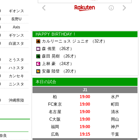
0
ギオンス
0
長野U
0
Axis
HAPPY BIRTHDAY !
0
ギケンス
カルリーニョス ジュニオ
（32才）
0
白波スタ
森 侑里
（26才）
森田 晃樹
（26才）
0
とうスタ
上林 豪
（24才）
0
ハトスタ
安藤 陸登
（20才）
0
カンセキ
本日の試合
0
ニンスタ
J1
柏
19:00
水戸
0
沖縄県陸
FC東京
19:00
町田
名古屋
19:00
清水
C大阪
19:00
岡山
福岡
19:00
神戸
広島
19:15
千葉
奈良