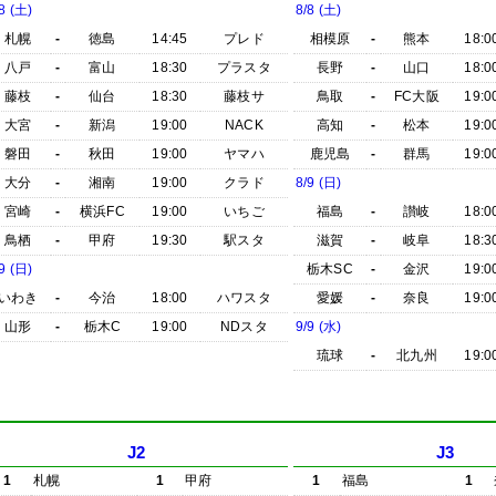
8 (土)
8/8 (土)
札幌
-
徳島
14:45
プレド
相模原
-
熊本
18:0
八戸
-
富山
18:30
プラスタ
長野
-
山口
18:0
藤枝
-
仙台
18:30
藤枝サ
鳥取
-
FC大阪
19:0
大宮
-
新潟
19:00
NACK
高知
-
松本
19:0
磐田
-
秋田
19:00
ヤマハ
鹿児島
-
群馬
19:0
大分
-
湘南
19:00
クラド
8/9 (日)
宮崎
-
横浜FC
19:00
いちご
福島
-
讃岐
18:0
鳥栖
-
甲府
19:30
駅スタ
滋賀
-
岐阜
18:3
9 (日)
栃木SC
-
金沢
19:0
いわき
-
今治
18:00
ハワスタ
愛媛
-
奈良
19:0
山形
-
栃木C
19:00
NDスタ
9/9 (水)
琉球
-
北九州
19:0
J2
J3
1
札幌
1
甲府
1
福島
1