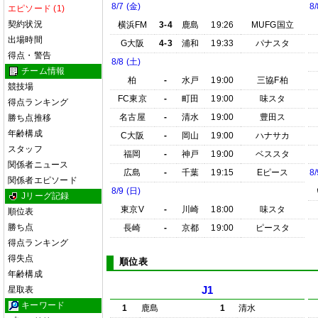
8/7 (金)
8/
エピソード (1)
契約状況
横浜FM
3-4
鹿島
19:26
MUFG国立
出場時間
G大阪
4-3
浦和
19:33
パナスタ
得点・警告
8/8 (土)
チーム情報
柏
-
水戸
19:00
三協F柏
競技場
FC東京
-
町田
19:00
味スタ
得点ランキング
名古屋
-
清水
19:00
豊田ス
勝ち点推移
年齢構成
C大阪
-
岡山
19:00
ハナサカ
スタッフ
福岡
-
神戸
19:00
ベススタ
関係者ニュース
広島
-
千葉
19:15
Eピース
8/
関係者エピソード
8/9 (日)
Jリーグ記録
東京V
-
川崎
18:00
味スタ
順位表
勝ち点
長崎
-
京都
19:00
ピースタ
得点ランキング
得失点
順位表
年齢構成
星取表
J1
キーワード
1
鹿島
1
清水