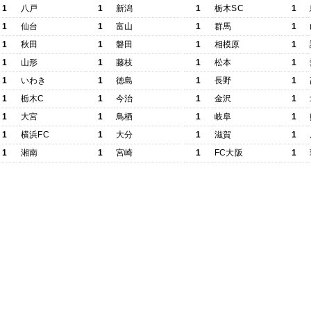
1
八戸
1
新潟
1
栃木SC
1
1
仙台
1
富山
1
群馬
1
1
秋田
1
磐田
1
相模原
1
1
山形
1
藤枝
1
松本
1
1
いわき
1
徳島
1
長野
1
1
栃木C
1
今治
1
金沢
1
1
大宮
1
鳥栖
1
岐阜
1
1
横浜FC
1
大分
1
滋賀
1
1
湘南
1
宮崎
1
FC大阪
1