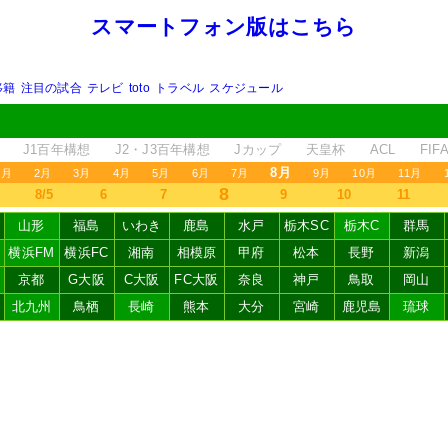
スマートフォン版はこちら
移籍
注目の試合
テレビ
toto
トラベル
スケジュール
J1百年構想
J2・J3百年構想
Jカップ
天皇杯
ACL
FI
8月
1月
2月
3月
4月
5月
6月
7月
9月
10月
11月
8
8/5
6
7
9
10
11
山形
福島
いわき
鹿島
水戸
栃木SC
栃木C
群馬
横浜FM
横浜FC
湘南
相模原
甲府
松本
長野
新潟
京都
G大阪
C大阪
FC大阪
奈良
神戸
鳥取
岡山
北九州
鳥栖
長崎
熊本
大分
宮崎
鹿児島
琉球