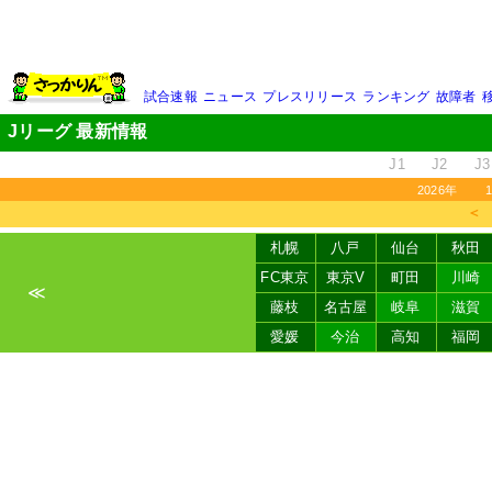
試合速報
ニュース
プレスリリース
ランキング
故障者
Jリーグ 最新情報
J1
J2
J3
2026年
＜
札幌
八戸
仙台
秋田
FC東京
東京V
町田
川崎
≪
藤枝
名古屋
岐阜
滋賀
愛媛
今治
高知
福岡