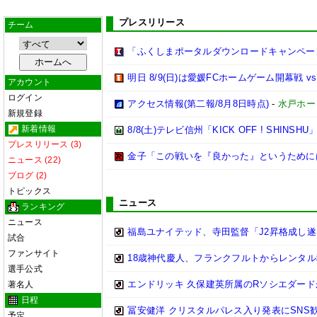
プレスリリース
チーム
「ふくしまポータルダウンロードキャンペー
明日 8/9(日)は愛媛FCホームゲーム開幕戦 v
アカウント
ログイン
アクセス情報(第二報/8月8日時点)
-
水戸ホー
新規登録
新着情報
8/8(土)テレビ信州「KICK OFF ! SHINSHU
プレスリリース (3)
金子「この戦いを『良かった』というために
ニュース (22)
ブログ (2)
トピックス
ニュース
ランキング
ニュース
福島ユナイテッド、寺田監督「J2昇格成し遂
試合
ファンサイト
18歳神代慶人、フランクフルトからレンタル
選手公式
エンドリッキ 久保建英所属のRソシエダー
著名人
日程
冨安健洋 クリスタルパレス入り発表にSNS
予定