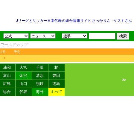
Jリーグとサッカー日本代表の総合情報サイト さっかりん
-
ゲストさん
FAワールドカップ
12月
予定
＞
浦和
大宮
千葉
柏
富山
金沢
清水
磐田
≫
広島
山口
讃岐
徳島
総合
代表
海外
すべて