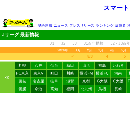
スマート
試合速報
ニュース
プレスリリース
ランキング
故障者
Jリーグ 最新情報
J1
J2
J3
J1百年構想
J2・J3百
2026年
1月
2月
3月
4月
5月
＜
8/3
4
5
札幌
八戸
仙台
秋田
山形
福島
いわき
FC東京
東京V
町田
川崎
横浜FM
横浜FC
湘南
≪
藤枝
名古屋
岐阜
滋賀
京都
G大阪
C大阪
愛媛
今治
高知
福岡
北九州
鳥栖
長崎