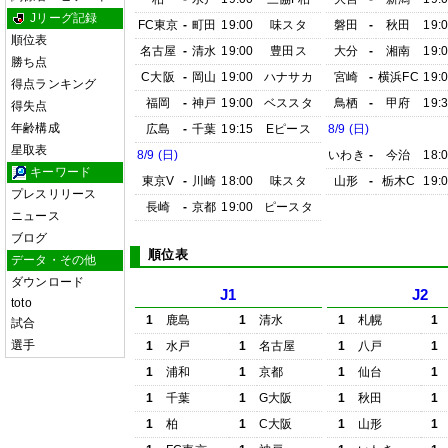
Jリーグ記録
FC東京
-
町田
19:00
味スタ
磐田
-
秋田
19:
順位表
名古屋
-
清水
19:00
豊田ス
大分
-
湘南
19:
勝ち点
C大阪
-
岡山
19:00
ハナサカ
宮崎
-
横浜FC
19:
得点ランキング
福岡
-
神戸
19:00
ベススタ
鳥栖
-
甲府
19:
得失点
年齢構成
広島
-
千葉
19:15
Eピース
8/9 (日)
星取表
8/9 (日)
いわき
-
今治
18:
キーワード
東京V
-
川崎
18:00
味スタ
山形
-
栃木C
19:
プレスリリース
長崎
-
京都
19:00
ピースタ
ニュース
ブログ
順位表
データ・その他
ダウンロード
J1
J2
toto
1
鹿島
1
清水
1
札幌
1
試合
選手
1
水戸
1
名古屋
1
八戸
1
1
浦和
1
京都
1
仙台
1
1
千葉
1
G大阪
1
秋田
1
1
柏
1
C大阪
1
山形
1