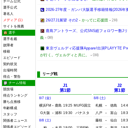
チーム公式
選手公式
2026-27年度・ガンバ大阪選手移籍情報(2026年
著名人
メディア (1)
26/27J1展望 その2
-
かってに応援団
-
2時
サイトを推薦
鹿島アントラーズ、公式SNS総フォロワー数J
選手
義
-
0時
選手名鑑
故障者
東京ヴェルディ応援隊Appare!出演PLAYYTE Pre
移籍
が行く。ヴェルディと共に。
-
0時
エピソード
契約状況
出場時間
リーグ戦
得点・警告
チーム情報
J1
J2
競技場
第1節
第1節
得点ランキング
8/7 (金)
8/8 (土)
勝ち点推移
横浜FM
-
鹿島
19:25
MUFG国立
札幌
-
徳島
14:
年齢構成
G大阪
-
浦和
19:30
パナスタ
八戸
-
富山
18:
スタッフ
8/8 (土)
藤枝
-
仙台
18:
関係者ニュース
関係者エピソード
柏
-
水戸
19:00
三協F柏
大宮
-
新潟
19: