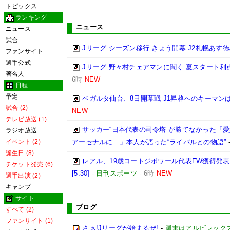
トピックス
ランキング
ニュース
ニュース
試合
Jリーグ シーズン移行 きょう開幕 J2札幌あす
ファンサイト
選手公式
Jリーグ 野々村チェアマンに聞く 夏スタート利
著名人
6時
NEW
日程
予定
ベガルタ仙台、8日開幕戦 J1昇格へのキーマンは?
試合 (2)
NEW
テレビ放送 (1)
サッカー“日本代表の司令塔”が勝てなかった「
ラジオ放送
イベント (2)
アーセナルに…」本人が語った“ライバルとの物語”
誕生日 (8)
レアル、19歳コートジボワール代表FW獲得発表
チケット発売 (6)
[5:30]
-
日刊スポーツ
-
6時
NEW
選手出演 (2)
キャンプ
サイト
ブログ
すべて (2)
ファンサイト (1)
さぁ!Jリーグが始まるぜ!
-
週末はアルビレックス