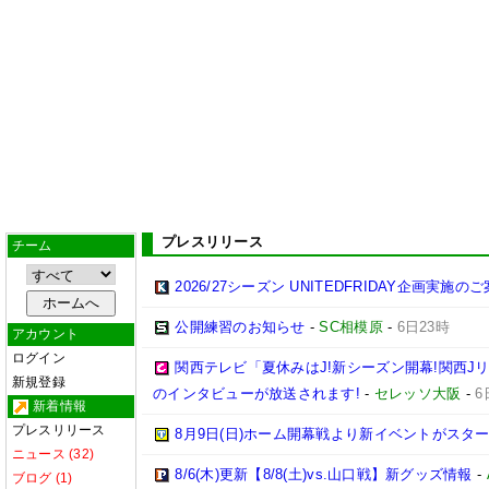
プレスリリース
チーム
2026/27シーズン UNITEDFRIDAY企画実施の
公開練習のお知らせ
-
SC相模原
-
6日23時
アカウント
ログイン
関西テレビ「夏休みはJ!新シーズン開幕!関西J
新規登録
のインタビューが放送されます!
-
セレッソ大阪
-
6
新着情報
プレスリリース
8月9日(日)ホーム開幕戦より新イベントがスター
ニュース (32)
8/6(木)更新【8/8(土)vs.山口戦】新グッズ情報
-
ブログ (1)