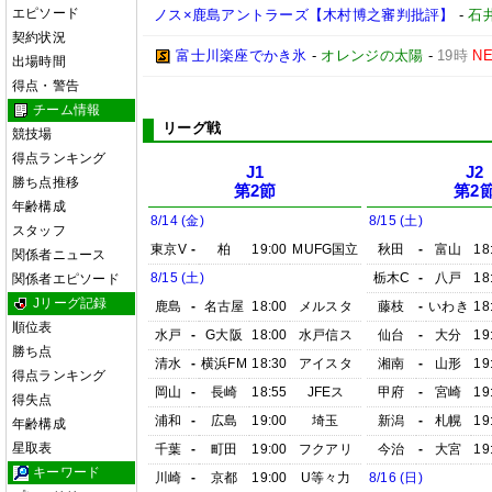
エピソード
ノス×鹿島アントラーズ【木村博之審判批評】
-
石井
契約状況
富士川楽座でかき氷
-
オレンジの太陽
-
19時
N
出場時間
得点・警告
チーム情報
リーグ戦
競技場
得点ランキング
J1
J2
勝ち点推移
第2節
第2
年齢構成
8/14 (金)
8/15 (土)
スタッフ
東京V
-
柏
19:00
MUFG国立
秋田
-
富山
18
関係者ニュース
8/15 (土)
栃木C
-
八戸
18
関係者エピソード
Jリーグ記録
鹿島
-
名古屋
18:00
メルスタ
藤枝
-
いわき
18
順位表
水戸
-
G大阪
18:00
水戸信ス
仙台
-
大分
19
勝ち点
清水
-
横浜FM
18:30
アイスタ
湘南
-
山形
19
得点ランキング
岡山
-
長崎
18:55
JFEス
甲府
-
宮崎
19
得失点
浦和
-
広島
19:00
埼玉
新潟
-
札幌
19
年齢構成
星取表
千葉
-
町田
19:00
フクアリ
今治
-
大宮
19
キーワード
川崎
-
京都
19:00
U等々力
8/16 (日)