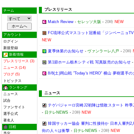
プレスリリース
チーム
Match Review
-
セレッソ大阪
-
20時
NEW
FC琉球公式マスコット冠番組「ジンベーニョTV
アカウント
NEW
ログイン
新規登録
夏季休業のお知らせ
-
ヴァンラーレ八戸
-
20時
新着情報
プレスリリース (3)
第1節ホーム栃木シティ戦 写真販売のお知らせ
ニュース (14)
8/8(土)岡山戦 ”Today's HERO” 横山 夢樹選
ブログ (5)
トピックス
ランキング
ニュース
ニュース
試合
テゲバジャーロ宮崎J2初陣は惜敗スタート 昨季
ファンサイト
-
日テレNEWS
-
20時
NEW
選手公式
著名人
韓国サッカー協会 審判に性接待か 日本人審判2
日程
街の人々は衝撃
-
日テレNEWS
-
20時
NEW
予定