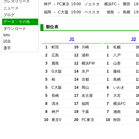
プレスリリース
神戸
-
FC東京
19:00
ノエスタ
横浜FC
-
磐田
18
ニュース
福岡
-
C大阪
19:00
ベススタ
徳島
-
鳥栖
19
ブログ
データ・その他
順位表
ダウンロード
toto
J1
J2
試合
1
町田
10
川崎
1
札幌
1
選手
2
広島
12
浦和
1
八戸
1
3
鹿島
12
横浜FM
1
山形
1
3
G大阪
14
水戸
1
藤枝
1
5
柏
14
京都
1
鳥栖
1
5
C大阪
14
岡山
6
いわき
1
5
長崎
17
名古屋
7
大宮
1
8
清水
17
福岡
7
横浜FC
1
8
神戸
19
千葉
7
湘南
1
10
東京V
20
FC東京
10
秋田
1