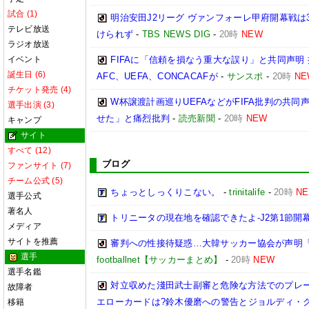
試合 (1)
明治安田J2リーグ ヴァンフォーレ甲府開幕戦は
テレビ放送
けられず
-
TBS NEWS DIG
-
20時
NEW
ラジオ放送
イベント
FIFAに「信頼を損なう重大な誤り」と共同声明
誕生日 (6)
AFC、UEFA、CONCACAFが
-
サンスポ
-
20時
NE
チケット発売 (4)
W杯譲渡計画巡りUEFAなどがFIFA批判の共
選手出演 (3)
せた」と痛烈批判
-
読売新聞
-
20時
NEW
キャンプ
サイト
すべて (12)
ブログ
ファンサイト (7)
チーム公式 (5)
ちょっとしっくりこない。
-
trinitalife
-
20時
N
選手公式
著名人
トリニータの現在地を確認できたよ-J2第1節開幕
メディア
サイトを推薦
審判への性接待疑惑…大韓サッカー協会が声明
選手
footballnet【サッカーまとめ】
-
20時
NEW
選手名鑑
対立収めた淺田武士副審と危険な方法でのプレ
故障者
エローカードは?鈴木優磨への警告とジョルディ・ク
移籍