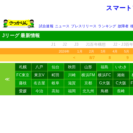
スマート
試合速報
ニュース
プレスリリース
ランキング
故障者
Jリーグ 最新情報
J1
J2
J3
J1百年構想
J2・J3百
2026年
1月
2月
3月
4月
5月
＜
8/7
8
9
札幌
八戸
仙台
秋田
山形
福島
いわき
FC東京
東京V
町田
川崎
横浜FM
横浜FC
湘南
≪
藤枝
名古屋
岐阜
滋賀
京都
G大阪
C大阪
愛媛
今治
高知
福岡
北九州
鳥栖
長崎