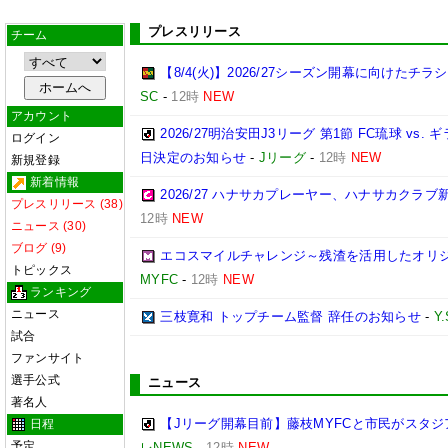
プレスリリース
チーム
【8/4(火)】2026/27シーズン開幕に向けたチ
SC
-
12時
NEW
アカウント
2026/27明治安田J3リーグ 第1節 FC琉球 v
ログイン
日決定のお知らせ
-
Jリーグ
-
12時
NEW
新規登録
新着情報
2026/27 ハナサカプレーヤー、ハナサカクラ
プレスリリース (38)
12時
NEW
ニュース (30)
ブログ (9)
エコスマイルチャレンジ～残渣を活用したオリ
トピックス
MYFC
-
12時
NEW
ランキング
ニュース
三枝寛和 トップチーム監督 辞任のお知らせ
-
Y
試合
ファンサイト
選手公式
ニュース
著名人
【Jリーグ開幕目前】藤枝MYFCと市民がスタジア
日程
予定
レNEWS
-
12時
NEW