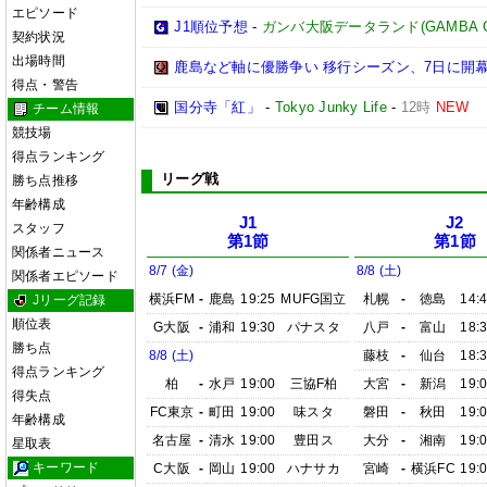
エピソード
J1順位予想
-
ガンバ大阪データランド(GAMBA OSAK
契約状況
出場時間
鹿島など軸に優勝争い 移行シーズン、7日に開
得点・警告
国分寺「紅」
-
Tokyo Junky Life
-
12時
NEW
チーム情報
競技場
得点ランキング
リーグ戦
勝ち点推移
年齢構成
J1
J2
スタッフ
第1節
第1節
関係者ニュース
8/7 (金)
8/8 (土)
関係者エピソード
横浜FM
-
鹿島
19:25
MUFG国立
札幌
-
徳島
14:
Jリーグ記録
順位表
G大阪
-
浦和
19:30
パナスタ
八戸
-
富山
18:
勝ち点
8/8 (土)
藤枝
-
仙台
18:
得点ランキング
柏
-
水戸
19:00
三協F柏
大宮
-
新潟
19:
得失点
FC東京
-
町田
19:00
味スタ
磐田
-
秋田
19:
年齢構成
名古屋
-
清水
19:00
豊田ス
大分
-
湘南
19:
星取表
キーワード
C大阪
-
岡山
19:00
ハナサカ
宮崎
-
横浜FC
19: