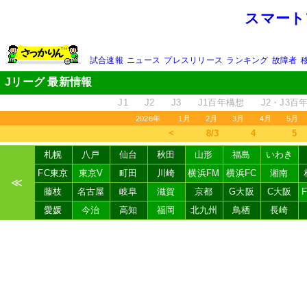
スマート
試合速報
ニュース
プレスリリース
ランキング
故障者
Jリーグ 最新情報
J1
J2
J3
J1百年構想
J2・J3百
2026年
1月
2月
3月
4月
5月
＜
8/3
4
5
札幌
八戸
仙台
秋田
山形
福島
いわき
FC東京
東京V
町田
川崎
横浜FM
横浜FC
湘南
≪
藤枝
名古屋
岐阜
滋賀
京都
G大阪
C大阪
愛媛
今治
高知
福岡
北九州
鳥栖
長崎