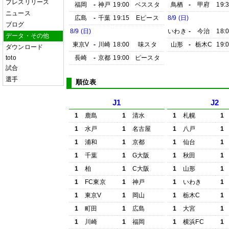
プレスリリース
福岡
-
神戸
19:00
ベススタ
鳥栖
-
甲府
19:
ニュース
広島
-
千葉
19:15
Eピース
8/9 (日)
ブログ
8/9 (日)
いわき
-
今治
18:
データ・その他
東京V
-
川崎
18:00
味スタ
山形
-
栃木C
19:
ダウンロード
toto
長崎
-
京都
19:00
ピースタ
試合
選手
順位表
J1
J2
1
鹿島
1
清水
1
札幌
1
1
水戸
1
名古屋
1
八戸
1
1
浦和
1
京都
1
仙台
1
1
千葉
1
G大阪
1
秋田
1
1
柏
1
C大阪
1
山形
1
1
FC東京
1
神戸
1
いわき
1
1
東京V
1
岡山
1
栃木C
1
1
町田
1
広島
1
大宮
1
1
川崎
1
福岡
1
横浜FC
1