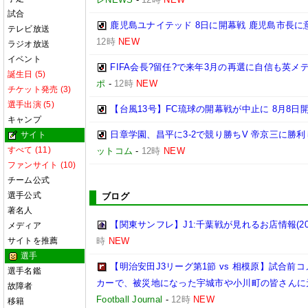
試合
鹿児島ユナイテッド 8日に開幕戦 鹿児島市長に
テレビ放送
12時
NEW
ラジオ放送
イベント
FIFA会長?留任?で来年3月の再選に自信も英
誕生日 (5)
ポ
-
12時
NEW
チケット発売 (3)
選手出演 (5)
【台風13号】FC琉球の開幕戦が中止に 8月8日
キャンプ
日章学園、昌平に3-2で競り勝ちV 帝京三に勝
サイト
すべて (11)
ットコム
-
12時
NEW
ファンサイト (10)
チーム公式
選手公式
ブログ
著名人
【関東サンフレ】J1:千葉戦が見れるお店情報(2026
メディア
サイトを推薦
時
NEW
選手
【明治安田J3リーグ第1節 vs 相模原】試合
選手名鑑
カーで、被災地になった宇城市や小川町の皆さんに
故障者
Football Journal
-
12時
NEW
移籍