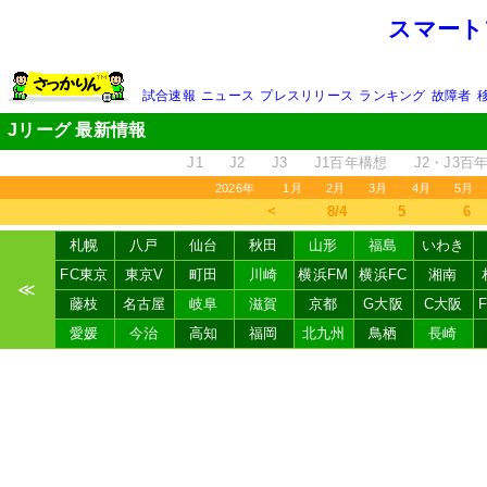
スマート
試合速報
ニュース
プレスリリース
ランキング
故障者
Jリーグ 最新情報
J1
J2
J3
J1百年構想
J2・J3百
2026年
1月
2月
3月
4月
5月
＜
8/4
5
6
札幌
八戸
仙台
秋田
山形
福島
いわき
FC東京
東京V
町田
川崎
横浜FM
横浜FC
湘南
≪
藤枝
名古屋
岐阜
滋賀
京都
G大阪
C大阪
愛媛
今治
高知
福岡
北九州
鳥栖
長崎