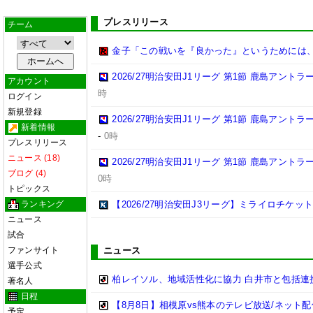
プレスリリース
チーム
金子「この戦いを『良かった』というためには
2026/27明治安田J1リーグ 第1節 鹿島アント
アカウント
時
ログイン
新規登録
2026/27明治安田J1リーグ 第1節 鹿島アント
新着情報
-
0時
プレスリリース
ニュース (18)
2026/27明治安田J1リーグ 第1節 鹿島アント
ブログ (4)
0時
トピックス
ランキング
【2026/27明治安田J3リーグ】ミライロチケ
ニュース
試合
ファンサイト
ニュース
選手公式
柏レイソル、地域活性化に協力 白井市と包括連携
著名人
日程
【8月8日】相模原vs熊本のテレビ放送/ネット配
予定