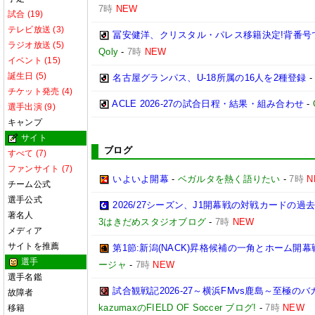
7時
NEW
試合 (19)
テレビ放送 (3)
冨安健洋、クリスタル・パレス移籍決定!背番号
ラジオ放送 (5)
Qoly
-
7時
NEW
イベント (15)
誕生日 (5)
名古屋グランパス、U-18所属の16人を2種登録
チケット発売 (4)
ACLE 2026-27の試合日程・結果・組み合わせ
-
選手出演 (9)
キャンプ
サイト
ブログ
すべて (7)
ファンサイト (7)
いよいよ開幕
-
ベガルタを熱く語りたい
-
7時
N
チーム公式
選手公式
2026/27シーズン、J1開幕戦の対戦カードの
著名人
3はきだめスタジオブログ
-
7時
NEW
メディア
サイトを推薦
第1節:新潟(NACK)昇格候補の一角とホーム開幕
選手
ージャ
-
7時
NEW
選手名鑑
試合観戦記2026-27～横浜FMvs鹿島～至極
故障者
kazumaxのFIELD OF Soccer ブログ!
-
7時
NEW
移籍