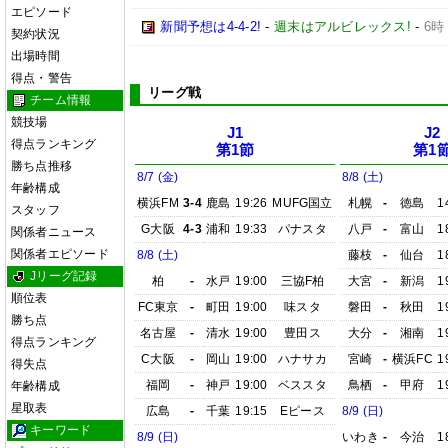
エピソード
新聞予想は4-4-2!
-
週末はアルビレックス!
-
6時
契約状況
出場時間
得点・警告
リーグ戦
チーム情報
競技場
J1
J2
得点ランキング
第1節
第1
勝ち点推移
8/7 (金)
8/8 (土)
年齢構成
横浜FM
3-4
鹿島
19:26
MUFG国立
札幌
-
徳島
1
スタッフ
G大阪
4-3
浦和
19:33
パナスタ
八戸
-
富山
1
関係者ニュース
関係者エピソード
8/8 (土)
藤枝
-
仙台
1
Jリーグ記録
柏
-
水戸
19:00
三協F柏
大宮
-
新潟
1
順位表
FC東京
-
町田
19:00
味スタ
磐田
-
秋田
1
勝ち点
名古屋
-
清水
19:00
豊田ス
大分
-
湘南
1
得点ランキング
C大阪
-
岡山
19:00
ハナサカ
宮崎
-
横浜FC
1
得失点
福岡
-
神戸
19:00
ベススタ
鳥栖
-
甲府
1
年齢構成
星取表
広島
-
千葉
19:15
Eピース
8/9 (日)
キーワード
8/9 (日)
いわき
-
今治
1