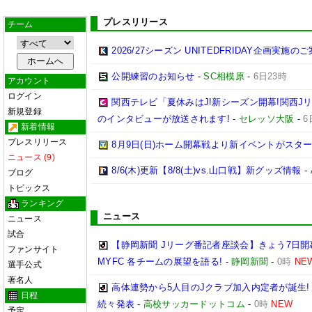
プレスリリース
チーム
2026/27シーズン UNITEDFRIDAY企画実施の
公開練習のお知らせ
-
SC相模原
-
6日23時
アカウント
ログイン
関西テレビ「夏休みはJ!新シーズン開幕!関西J
新規登録
のインタビューが放送されます!
-
セレッソ大阪
-
6
新着情報
プレスリリース
8月9日(日)ホーム開幕戦より新イベントがスター
ニュース (9)
8/6(木)更新【8/8(土)vs.山口戦】新グッズ情報
-
ブログ
トピックス
ランキング
ニュース
ニュース
試合
【静岡新聞 Jリーグ番記者座談会】きょう7日開
ファンサイト
MYFC 各チームの展望を語る!
-
静岡新聞
-
0時
NE
選手公式
著名人
高体連勢から5人目のJクラブ加入内定者が誕生!
日程
続々発表
-
高校サッカードットコム
-
0時
NEW
予定