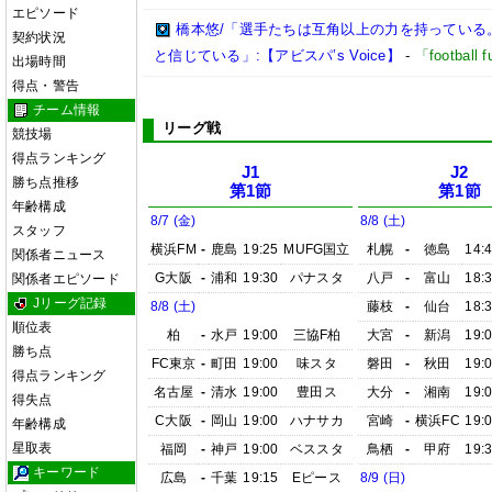
エピソード
橋本悠/「選手たちは互角以上の力を持っている
契約状況
と信じている」:【アビスパ’s Voice】
-
「footbal
出場時間
得点・警告
チーム情報
リーグ戦
競技場
得点ランキング
J1
J2
勝ち点推移
第1節
第1節
年齢構成
8/7 (金)
8/8 (土)
スタッフ
横浜FM
-
鹿島
19:25
MUFG国立
札幌
-
徳島
14:
関係者ニュース
G大阪
-
浦和
19:30
パナスタ
八戸
-
富山
18:
関係者エピソード
Jリーグ記録
8/8 (土)
藤枝
-
仙台
18:
順位表
柏
-
水戸
19:00
三協F柏
大宮
-
新潟
19:
勝ち点
FC東京
-
町田
19:00
味スタ
磐田
-
秋田
19:
得点ランキング
名古屋
-
清水
19:00
豊田ス
大分
-
湘南
19:
得失点
C大阪
-
岡山
19:00
ハナサカ
宮崎
-
横浜FC
19:
年齢構成
星取表
福岡
-
神戸
19:00
ベススタ
鳥栖
-
甲府
19:
キーワード
広島
-
千葉
19:15
Eピース
8/9 (日)