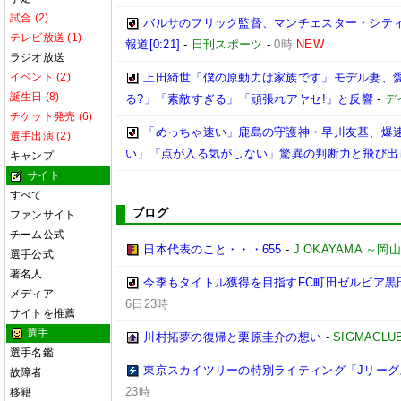
試合 (2)
バルサのフリック監督、マンチェスター・シティ
テレビ放送 (1)
報道[0:21]
-
日刊スポーツ
-
0時
NEW
ラジオ放送
イベント (2)
上田綺世「僕の原動力は家族です」モデル妻、
誕生日 (8)
る?」「素敵すぎる」「頑張れアヤセ!」と反響
-
デ
チケット発売 (6)
「めっちゃ速い」鹿島の守護神・早川友基、爆速
選手出演 (2)
い」「点が入る気がしない」驚異の判断力と飛び出
キャンプ
サイト
すべて
ブログ
ファンサイト
チーム公式
日本代表のこと・・・655
-
J OKAYAMA 
選手公式
著名人
今季もタイトル獲得を目指すFC町田ゼルビア黒
メディア
6日23時
サイトを推薦
選手
川村拓夢の復帰と栗原圭介の想い
-
SIGMACLU
選手名鑑
東京スカイツリーの特別ライティング「Jリーグ
故障者
23時
移籍