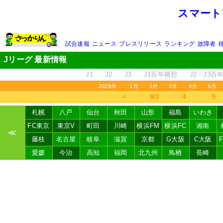
スマート
試合速報
ニュース
プレスリリース
ランキング
故障者
Jリーグ 最新情報
J1
J2
J3
J1百年構想
J2・J3百
2026年
1月
2月
3月
4月
5月
＜
8/3
4
5
札幌
八戸
仙台
秋田
山形
福島
いわき
FC東京
東京V
町田
川崎
横浜FM
横浜FC
湘南
≪
藤枝
名古屋
岐阜
滋賀
京都
G大阪
C大阪
愛媛
今治
高知
福岡
北九州
鳥栖
長崎