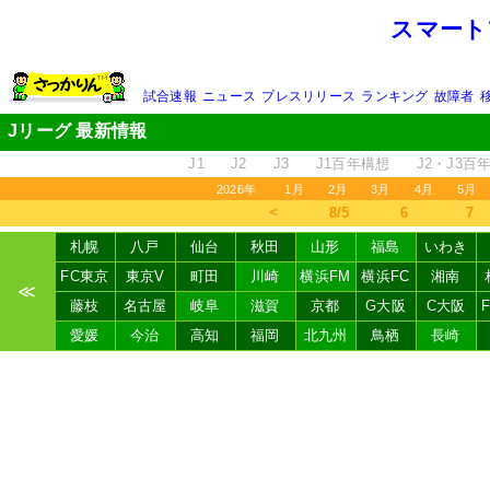
スマート
試合速報
ニュース
プレスリリース
ランキング
故障者
Jリーグ 最新情報
J1
J2
J3
J1百年構想
J2・J3百
2026年
1月
2月
3月
4月
5月
＜
8/5
6
7
札幌
八戸
仙台
秋田
山形
福島
いわき
FC東京
東京V
町田
川崎
横浜FM
横浜FC
湘南
≪
藤枝
名古屋
岐阜
滋賀
京都
G大阪
C大阪
愛媛
今治
高知
福岡
北九州
鳥栖
長崎