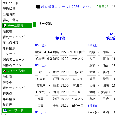
エピソード
鉄道模型コンテスト2026に来た。
-
F氏日記
-
1
契約状況
出場時間
得点・警告
リーグ戦
チーム情報
競技場
J1
J2
得点ランキング
第1節
第1
勝ち点推移
8/7 (金)
8/8 (土)
年齢構成
横浜FM
3-4
鹿島
19:26
MUFG国立
札幌
-
徳島
1
スタッフ
G大阪
4-3
浦和
19:33
パナスタ
八戸
-
富山
1
関係者ニュース
関係者エピソード
8/8 (土)
藤枝
-
仙台
1
Jリーグ記録
柏
-
水戸
19:00
三協F柏
大宮
-
新潟
1
順位表
FC東京
-
町田
19:00
味スタ
磐田
-
秋田
1
勝ち点
名古屋
-
清水
19:00
豊田ス
大分
-
湘南
1
得点ランキング
C大阪
-
岡山
19:00
ハナサカ
宮崎
-
横浜FC
1
得失点
福岡
-
神戸
19:00
ベススタ
鳥栖
-
甲府
1
年齢構成
星取表
広島
-
千葉
19:15
Eピース
8/9 (日)
キーワード
8/9 (日)
いわき
-
今治
1