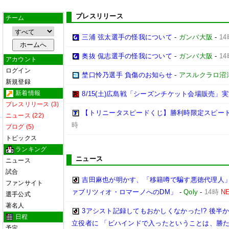
プレスリリース
チーム
三浦 弦太選手の怪我について
-
ガンバ大阪
-
14
奥抜 侃志選手の怪我について
-
ガンバ大阪
-
14
アカウント
ログイン
埜口怜乃選手 負傷のお知らせ
-
アスルクラロ沼
新規登録
新着情報
8/15(土)広島戦「シーズンチケット会場販売」実
プレスリリース (3)
【トリニータスピードくじ】勝利時限定スピー
ニュース (22)
時
ブログ (5)
トピックス
ランキング
ニュース
ニュース
試合
吉田麻也が明かす、「移籍噂で騙す悪徳代理人
ファンサイト
ァブリツィオ・ロマーノへのDM」
-
Qoly
-
14時
N
選手公式
著名人
3アシスト記録してもおかしくなかった!? 後
日程
立役者に 「ビハインドで入ったということは、勝
予定