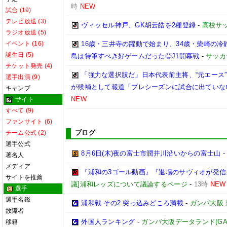
時
NEW
試合 (19)
テレビ放送 (3)
ヴィッセル神戸、GK胡云皓を2種登録
-
高校サ
ラジオ放送 (5)
イベント (16)
16歳・三井寺の躍動で始まり、34歳・柴崎の
誕生日 (5)
島は特筆すべき好ゲームだった◎J1開幕戦
-
サッカ
チケット発売 (4)
「強力な選択肢だ」日本代表前主将、“元エース
選手出演 (9)
が候補として報道「プレシーズンに試合に出ていな
キャンプ
NEW
サイト
すべて (9)
ファンサイト (6)
ブログ
チーム公式 (2)
選手公式
8月6日(木)夜の富士市潤井川沿いからの富士山
著名人
メディア
『浦和の3ゴール動画』『退場のサヴィオが発信』
サイトを推薦
議]浦和レッズについて議論するページ
-
13時
NEW
選手
選手名鑑
浦和戦 その2 突っ込みどころ満載
-
ガンバ大阪
故障者
外国人ランキング
-
ガンバ大阪データランド(GAMBA 
移籍