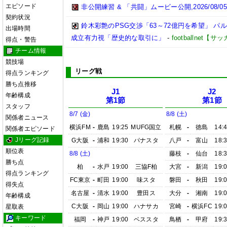
エピソード
非公開練習 & 「共闘」ムービー公開,2026/08/0
契約状況
鈴木彩艶のPSG交渉「63～72億円を希望」 
出場時間
成立有力視「歴史的な取引に」
-
footballnet【
得点・警告
チーム情報
競技場
リーグ戦
得点ランキング
勝ち点推移
J1
J2
年齢構成
第1節
第1節
スタッフ
8/7 (金)
8/8 (土)
関係者ニュース
横浜FM
-
鹿島
19:25
MUFG国立
札幌
-
徳島
14:
関係者エピソード
Jリーグ記録
G大阪
-
浦和
19:30
パナスタ
八戸
-
富山
18:
順位表
8/8 (土)
藤枝
-
仙台
18:
勝ち点
柏
-
水戸
19:00
三協F柏
大宮
-
新潟
19:
得点ランキング
FC東京
-
町田
19:00
味スタ
磐田
-
秋田
19:
得失点
名古屋
-
清水
19:00
豊田ス
大分
-
湘南
19:
年齢構成
C大阪
-
岡山
19:00
ハナサカ
宮崎
-
横浜FC
19:
星取表
キーワード
福岡
-
神戸
19:00
ベススタ
鳥栖
-
甲府
19: