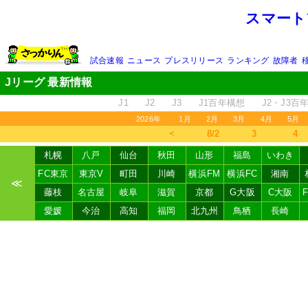
スマート
試合速報
ニュース
プレスリリース
ランキング
故障者
Jリーグ 最新情報
J1
J2
J3
J1百年構想
J2・J3百
2026年
1月
2月
3月
4月
5月
＜
8/2
3
4
札幌
八戸
仙台
秋田
山形
福島
いわき
FC東京
東京V
町田
川崎
横浜FM
横浜FC
湘南
≪
藤枝
名古屋
岐阜
滋賀
京都
G大阪
C大阪
愛媛
今治
高知
福岡
北九州
鳥栖
長崎