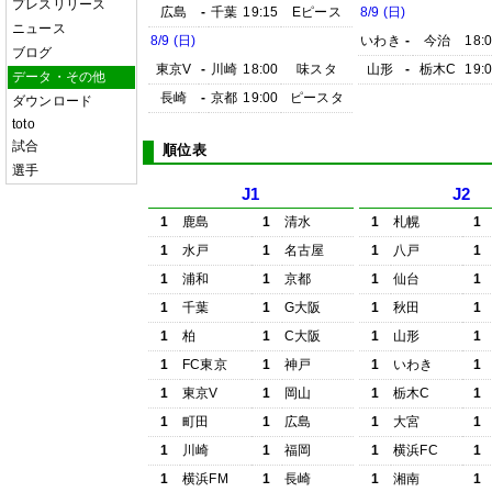
プレスリリース
広島
-
千葉
19:15
Eピース
8/9 (日)
ニュース
8/9 (日)
いわき
-
今治
18:
ブログ
東京V
-
川崎
18:00
味スタ
山形
-
栃木C
19:
データ・その他
長崎
-
京都
19:00
ピースタ
ダウンロード
toto
試合
順位表
選手
J1
J2
1
鹿島
1
清水
1
札幌
1
1
水戸
1
名古屋
1
八戸
1
1
浦和
1
京都
1
仙台
1
1
千葉
1
G大阪
1
秋田
1
1
柏
1
C大阪
1
山形
1
1
FC東京
1
神戸
1
いわき
1
1
東京V
1
岡山
1
栃木C
1
1
町田
1
広島
1
大宮
1
1
川崎
1
福岡
1
横浜FC
1
1
横浜FM
1
長崎
1
湘南
1