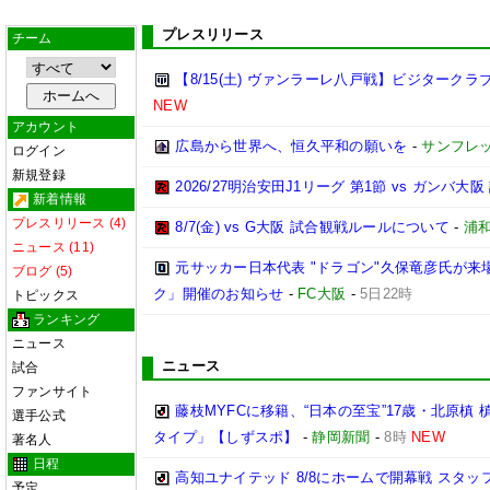
プレスリリース
チーム
【8/15(土) ヴァンラーレ八戸戦】ビジターク
NEW
アカウント
広島から世界へ、恒久平和の願いを
-
サンフレ
ログイン
新規登録
2026/27明治安田J1リーグ 第1節 vs ガンバ大
新着情報
プレスリリース (4)
8/7(金) vs G大阪 試合観戦ルールについて
-
浦
ニュース (11)
元サッカー日本代表 "ドラゴン"久保竜彦氏が来
ブログ (5)
ク」開催のお知らせ
-
FC大阪
-
5日22時
トピックス
ランキング
ニュース
ニュース
試合
ファンサイト
藤枝MYFCに移籍、“日本の至宝”17歳・北原
選手公式
タイプ」【しずスポ】
-
静岡新聞
-
8時
NEW
著名人
日程
高知ユナイテッド 8/8にホームで開幕戦 スタッ
予定