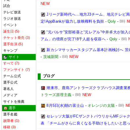
NEW
試合
テレビ放送
Jリーグ新時代へ…地方J3チーム、地元テレビ
ラジオ放送
定!AppBankが協力し放映権料を負担
-
Qoly
-
8時
N
イベント
誕生日 (5)
“元バルサ”安部裕葵と“元レアル”中井卓大が加
チケット発売 (3)
アム」の増席が完了!8千人超を収容へ
-
Qoly
-
8時
選手出演 (5)
新カシマサッカースタジアム基本計画検討へ 茨
キャンプ
-
茨城新聞
-
8時
NEW
サイト
すべて (7)
ファンサイト (7)
ブログ
チーム公式
選手公式
潮来市、鹿島アントラーズクラブハウス調査業
著名人
トラーズ原理主義
-
8時
NEW
メディア
サイトを推薦
8月5日(水)朝の富士山
-
オレンジの太陽
-
8時
N
選手
選手名鑑
セレッソ大阪がFCザンクトパウリからMFジャ
故障者 (1)
表 「チームがさらに良くなる手助けをしたいと思
移籍 (3)