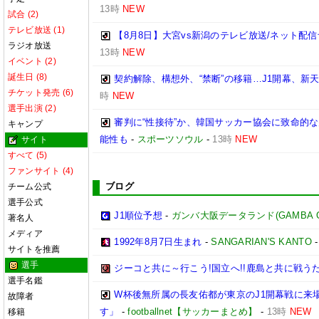
13時
NEW
試合 (2)
テレビ放送 (1)
【8月8日】大宮vs新潟のテレビ放送/ネット配信
ラジオ放送
13時
NEW
イベント (2)
誕生日 (8)
契約解除、構想外、“禁断”の移籍…J1開幕、新
チケット発売 (6)
時
NEW
選手出演 (2)
審判に“性接待”か、韓国サッカー協会に致命的
キャンプ
能性も
-
スポーツソウル
-
13時
NEW
サイト
すべて (5)
ファンサイト (4)
ブログ
チーム公式
選手公式
J1順位予想
-
ガンバ大阪データランド(GAMBA OSAK
著名人
メディア
1992年8月7日生まれ
-
SANGARIAN'S KANTO
サイトを推薦
選手
ジーコと共に～行こう!国立へ!!鹿島と共に戦うため
選手名鑑
W杯後無所属の長友佑都が東京のJ1開幕戦に来
故障者
す」
-
footballnet【サッカーまとめ】
-
13時
NEW
移籍