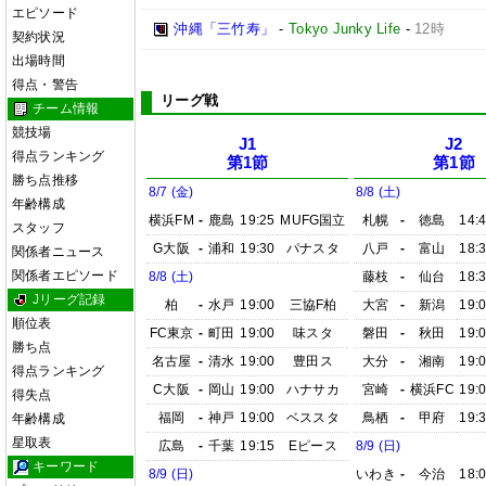
エピソード
沖縄「三竹寿」
-
Tokyo Junky Life
-
12時
契約状況
出場時間
得点・警告
リーグ戦
チーム情報
競技場
J1
J2
得点ランキング
第1節
第1節
勝ち点推移
8/7 (金)
8/8 (土)
年齢構成
横浜FM
-
鹿島
19:25
MUFG国立
札幌
-
徳島
14:
スタッフ
G大阪
-
浦和
19:30
パナスタ
八戸
-
富山
18:
関係者ニュース
関係者エピソード
8/8 (土)
藤枝
-
仙台
18:
Jリーグ記録
柏
-
水戸
19:00
三協F柏
大宮
-
新潟
19:
順位表
FC東京
-
町田
19:00
味スタ
磐田
-
秋田
19:
勝ち点
名古屋
-
清水
19:00
豊田ス
大分
-
湘南
19:
得点ランキング
C大阪
-
岡山
19:00
ハナサカ
宮崎
-
横浜FC
19:
得失点
福岡
-
神戸
19:00
ベススタ
鳥栖
-
甲府
19:
年齢構成
星取表
広島
-
千葉
19:15
Eピース
8/9 (日)
キーワード
8/9 (日)
いわき
-
今治
18: