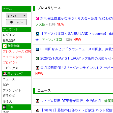
プレスリリース
チーム
第45回全国豊かな海づくり大会～魚庭(なにわ)
ソ大阪
-
13時
NEW
アカウント
【アビスパ福岡 × SAIBU LAND × doco
ログイン
せ
-
アビスパ福岡
-
13時
NEW
新規登録
新着情報
FC町田ゼルビア「タウンニュース町田版」掲載
プレスリリース (26)
ニュース (29)
2026/27TODAY’S HEROグッズ販売のお知らせ
ブログ (4)
毎月12日開催「Jリーグオンラインストア サポ
トピックス
ランキング
NEW
ニュース
試合
ファンサイト
ニュース
選手公式
ジュビロ磐田 DF甲斐が骨折、全治3カ月
-
静岡
著名人
日程
【8月8日】藤枝vs仙台のテレビ放送/ネット配信
予定