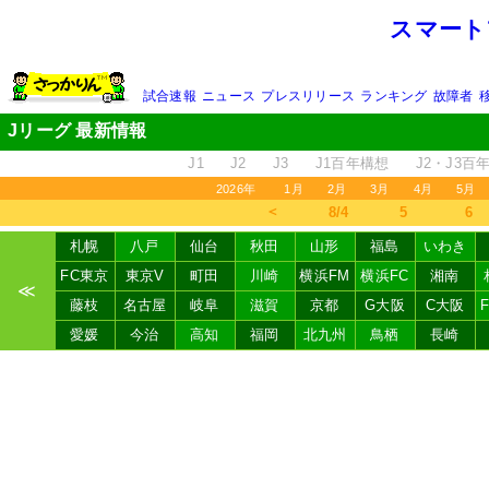
スマート
試合速報
ニュース
プレスリリース
ランキング
故障者
Jリーグ 最新情報
J1
J2
J3
J1百年構想
J2・J3百
2026年
1月
2月
3月
4月
5月
＜
8/4
5
6
札幌
八戸
仙台
秋田
山形
福島
いわき
FC東京
東京V
町田
川崎
横浜FM
横浜FC
湘南
≪
藤枝
名古屋
岐阜
滋賀
京都
G大阪
C大阪
愛媛
今治
高知
福岡
北九州
鳥栖
長崎