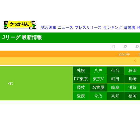
試合速報
ニュース
プレスリリース
ランキング
故障者
Jリーグ 最新情報
J1
J2
J3
2026年
＜
札幌
八戸
仙台
秋田
FC東京
東京V
町田
川崎
≪
藤枝
名古屋
岐阜
滋賀
愛媛
今治
高知
福岡