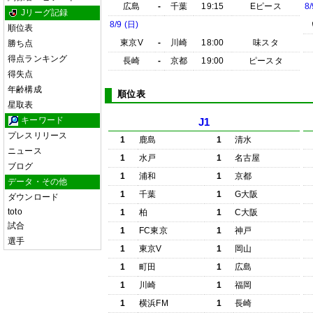
広島
-
千葉
19:15
Eピース
8/
Jリーグ記録
8/9 (日)
順位表
東京V
-
川崎
18:00
味スタ
勝ち点
得点ランキング
長崎
-
京都
19:00
ピースタ
得失点
年齢構成
順位表
星取表
キーワード
J1
プレスリリース
1
鹿島
1
清水
ニュース
1
水戸
1
名古屋
ブログ
1
浦和
1
京都
データ・その他
1
千葉
1
G大阪
ダウンロード
toto
1
柏
1
C大阪
試合
1
FC東京
1
神戸
選手
1
東京V
1
岡山
1
町田
1
広島
1
川崎
1
福岡
1
横浜FM
1
長崎