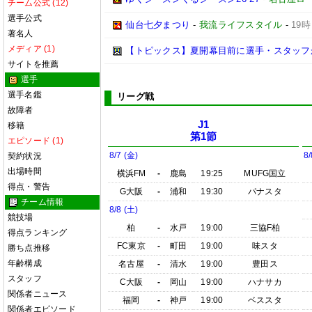
チーム公式 (12)
選手公式
仙台七夕まつり
-
我流ライフスタイル
-
19時
著名人
メディア (1)
【トピックス】夏開幕目前に選手・スタッフ
サイトを推薦
選手
選手名鑑
リーグ戦
故障者
J1
移籍
第1節
エピソード (1)
8/7 (金)
8/
契約状況
出場時間
横浜FM
-
鹿島
19:25
MUFG国立
得点・警告
G大阪
-
浦和
19:30
パナスタ
チーム情報
8/8 (土)
競技場
柏
-
水戸
19:00
三協F柏
得点ランキング
FC東京
-
町田
19:00
味スタ
勝ち点推移
年齢構成
名古屋
-
清水
19:00
豊田ス
スタッフ
C大阪
-
岡山
19:00
ハナサカ
関係者ニュース
福岡
-
神戸
19:00
ベススタ
関係者エピソード