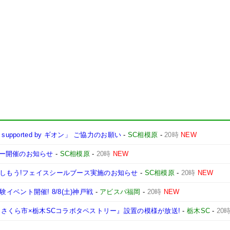
pported by ギオン」 ご協力のお願い
-
SC相模原
-
20時
NEW
ー開催のお知らせ
-
SC相模原
-
20時
NEW
楽しもう!フェイスシールブース実施のお知らせ
-
SC相模原
-
20時
NEW
体験イベント開催! 8/8(土)神戸戦
-
アビスパ福岡
-
20時
NEW
て『さくら市×栃木SCコラボタペストリー』設置の模様が放送!
-
栃木SC
-
20