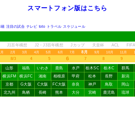
スマートフォン版はこちら
移籍
注目の試合
テレビ
toto
トラベル
スケジュール
J1百年構想
J2・J3百年構想
Jカップ
天皇杯
ACL
FI
8月
1月
2月
3月
4月
5月
6月
7月
9月
10月
11月
6
8/3
4
5
7
8
9
山形
福島
いわき
鹿島
水戸
栃木SC
栃木C
群馬
横浜FM
横浜FC
湘南
相模原
甲府
松本
長野
新潟
京都
G大阪
C大阪
FC大阪
奈良
神戸
鳥取
岡山
北九州
鳥栖
長崎
熊本
大分
宮崎
鹿児島
琉球