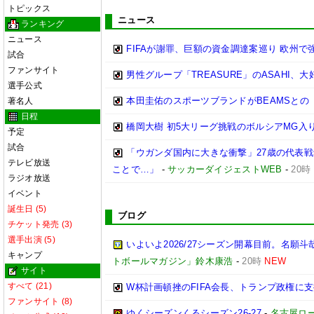
トピックス
ニュース
ランキング
ニュース
FIFAが謝罪、巨額の資金調達案巡り 欧州
試合
ファンサイト
男性グループ「TREASURE」のASAHI
選手公式
本田圭佑のスポーツブランドがBEAMSとの
著名人
日程
橋岡大樹 初5大リーグ挑戦のボルシアMG
予定
試合
「ウガンダ国内に大きな衝撃」27歳の代表
テレビ放送
ことで…」
-
サッカーダイジェストWEB
-
20時
ラジオ放送
イベント
誕生日 (5)
ブログ
チケット発売 (3)
選手出演 (5)
いよいよ2026/27シーズン開幕目前。名願斗
キャンプ
トボールマガジン」鈴木康浩
-
20時
NEW
サイト
すべて (21)
W杯計画頓挫のFIFA会長、トランプ政権に
ファンサイト (8)
ゆくシーズンくるシーズン26-27
-
名古屋ロ