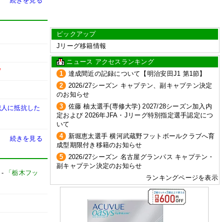
続きを見る
ピックアップ
Jリーグ移籍情報
ニュース アクセスランキング
W
1
達成間近の記録について【明治安田J1 第1節】
2
2026/27シーズン キャプテン、副キャプテン決定
のお知らせ
3
佐藤 柚太選手(専修大学) 2027/28シーズン加入内
犯人に抵抗した
定および 2026年JFA・Jリーグ特別指定選手認定につ
いて
4
新堀恵太選手 横河武蔵野フットボールクラブへ育
続きを見る
成型期限付き移籍のお知らせ
5
2026/27シーズン 名古屋グランパス キャプテン・
副キャプテン決定のお知らせ
-
「栃木フッ
ランキングページを表示