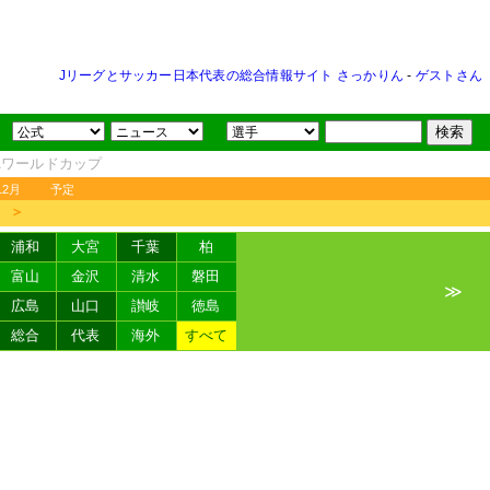
Jリーグとサッカー日本代表の総合情報サイト さっかりん
-
ゲストさん
FAワールドカップ
12月
予定
＞
浦和
大宮
千葉
柏
富山
金沢
清水
磐田
≫
広島
山口
讃岐
徳島
総合
代表
海外
すべて