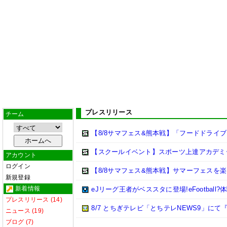
プレスリリース
チーム
【8/8サマフェス&熊本戦】「フードドライブ su
【スクールイベント】スポーツ上達アカデミ
アカウント
ログイン
【8/8サマフェス&熊本戦】サマーフェスを
新規登録
新着情報
eJリーグ王者がベススタに登場!eFootball?
プレスリリース (14)
8/7 とちぎテレビ「とちテレNEWS9」に
ニュース (19)
ブログ (7)