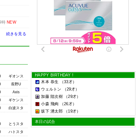
9時
NEW
続きを見る
HAPPY BIRTHDAY !
0
ギオンス
木本 恭生
（33才）
0
長野U
ウェルトン
（29才）
0
Axis
加藤 陸次樹
（29才）
0
ギケンス
小森 飛絢
（26才）
0
白波スタ
坂下 湧太郎
（19才）
本日の試合
0
とうスタ
0
ハトスタ