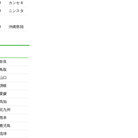
0
カンセキ
0
ニンスタ
0
沖縄県陸
奈良
鳥取
山口
讃岐
愛媛
高知
北九州
熊本
鹿児島
琉球