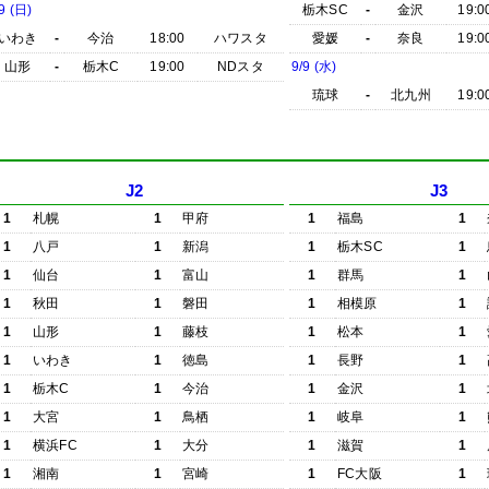
9 (日)
栃木SC
-
金沢
19:0
いわき
-
今治
18:00
ハワスタ
愛媛
-
奈良
19:0
山形
-
栃木C
19:00
NDスタ
9/9 (水)
琉球
-
北九州
19:0
J2
J3
1
札幌
1
甲府
1
福島
1
1
八戸
1
新潟
1
栃木SC
1
1
仙台
1
富山
1
群馬
1
1
秋田
1
磐田
1
相模原
1
1
山形
1
藤枝
1
松本
1
1
いわき
1
徳島
1
長野
1
1
栃木C
1
今治
1
金沢
1
1
大宮
1
鳥栖
1
岐阜
1
1
横浜FC
1
大分
1
滋賀
1
1
湘南
1
宮崎
1
FC大阪
1