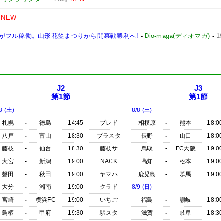
NEW
がフル稼働。山形花笠まつりから開幕戦勝利へ!
-
Dio-maga(ディオマガ)
-
1
J2
J3
第1節
第1節
8 (土)
8/8 (土)
札幌
-
徳島
14:45
プレド
相模原
-
熊本
18:0
八戸
-
富山
18:30
プラスタ
長野
-
山口
18:0
藤枝
-
仙台
18:30
藤枝サ
鳥取
-
FC大阪
19:0
大宮
-
新潟
19:00
NACK
高知
-
松本
19:0
磐田
-
秋田
19:00
ヤマハ
鹿児島
-
群馬
19:0
大分
-
湘南
19:00
クラド
8/9 (日)
宮崎
-
横浜FC
19:00
いちご
福島
-
讃岐
18:0
鳥栖
-
甲府
19:30
駅スタ
滋賀
-
岐阜
18:3