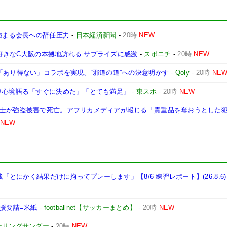
で強まる会長への辞任圧力
-
日本経済新聞
-
20時
NEW
、大好きなC大阪の本拠地訪れる サプライズに感激
-
スポニチ
-
20時
NEW
「あり得ない」コラボを実現、“邪道の道”への決意明かす
-
Qoly
-
20時
NE
入り心境語る「すぐに決めた」「とても満足」
-
東スポ
-
20時
NEW
戦士が強盗被害で死亡。アフリカメディアが報じる「貴重品を奪おうとした
NEW
哉「とにかく結果だけに拘ってプレーします」【8/6 練習レポート】(26.8.6)
支援要請=米紙
-
footballnet【サッカーまとめ】
-
20時
NEW
ーリングサンダー
-
20時
NEW