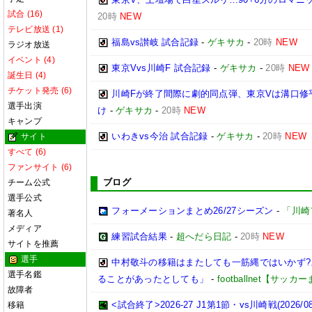
試合 (16)
20時
NEW
テレビ放送 (1)
福島vs讃岐 試合記録
-
ゲキサカ
-
20時
NEW
ラジオ放送
イベント (4)
東京Vvs川崎F 試合記録
-
ゲキサカ
-
20時
NEW
誕生日 (4)
チケット発売 (6)
川崎Fが終了間際に劇的同点弾、東京Vは溝口修
選手出演
け
-
ゲキサカ
-
20時
NEW
キャンプ
いわきvs今治 試合記録
-
ゲキサカ
-
20時
NEW
サイト
すべて (6)
ファンサイト (6)
ブログ
チーム公式
選手公式
フォーメーションまとめ26/27シーズン
-
「川崎
著名人
メディア
練習試合結果
-
超へだら日記
-
20時
NEW
サイトを推薦
選手
中村敬斗の移籍はまたしても一筋縄ではいかず
選手名鑑
ることがあったとしても」
-
footballnet【サッ
故障者
<試合終了>2026-27 J1第1節・vs川崎戦(2026/08/
移籍