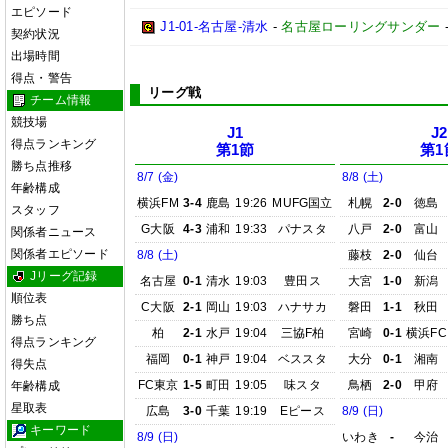
エピソード
J1-01-名古屋-清水
-
名古屋ローリングサンダー
契約状況
出場時間
得点・警告
リーグ戦
チーム情報
競技場
J1
J2
得点ランキング
第1節
第1
勝ち点推移
8/7 (金)
8/8 (土)
年齢構成
横浜FM
3-4
鹿島
19:26
MUFG国立
札幌
2-0
徳島
スタッフ
G大阪
4-3
浦和
19:33
パナスタ
八戸
2-0
富山
関係者ニュース
関係者エピソード
8/8 (土)
藤枝
2-0
仙台
Jリーグ記録
名古屋
0-1
清水
19:03
豊田ス
大宮
1-0
新潟
順位表
C大阪
2-1
岡山
19:03
ハナサカ
磐田
1-1
秋田
勝ち点
柏
2-1
水戸
19:04
三協F柏
宮崎
0-1
横浜FC
得点ランキング
福岡
0-1
神戸
19:04
ベススタ
大分
0-1
湘南
得失点
FC東京
1-5
町田
19:05
味スタ
鳥栖
2-0
甲府
年齢構成
星取表
広島
3-0
千葉
19:19
Eピース
8/9 (日)
キーワード
8/9 (日)
いわき
-
今治