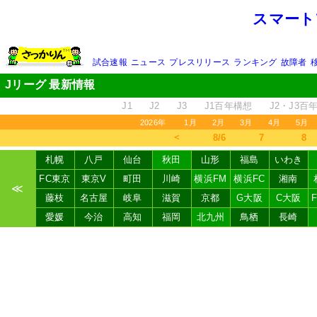
スマート
試合速報
ニュース
プレスリリース
ランキング
故障者
Jリーグ 最新情報
J1
J2
J3
J1百年構想
J2・J3百
2026年
1月
2月
3月
4月
5月
＜
8/6
7
8
札幌
八戸
仙台
秋田
山形
福島
いわき
FC東京
東京V
町田
川崎
横浜FM
横浜FC
湘南
≪
藤枝
名古屋
岐阜
滋賀
京都
G大阪
C大阪
愛媛
今治
高知
福岡
北九州
鳥栖
長崎