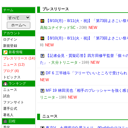
プレスリリース
チーム
【8/10(月)・8/11(火・祝)】「第73回よさ
高知ユナイテッドSC
-
20時
NEW
アカウント
【8/10(月)・8/11(火・祝)】「第73回よさこ
ログイン
時
NEW
新規登録
新着情報
【記者会見・質疑応答】四方田修平監督「個々
プレスリリース (14)
た」
-
大分トリニータ
-
19時
NEW
ニュース (12)
ブログ (4)
DF 6 三竿雄斗「フリーでいいところで受けら
トピックス
NEW
ランキング
ニュース
MF 19 林田滉也「相手のプレッシャーを強く
試合
リニータ
-
19時
NEW
ファンサイト
選手公式
著名人
ニュース
日程
予定
東京V、土壇場で白星スルリ…90+6分のロマニ