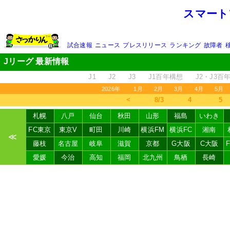
スマート
試合速報
ニュース
プレスリリース
ランキング
故障者
Jリーグ 最新情報
J1
J2
J3
J1百年構想
J2・J3百
2026年
1月
2月
3月
4月
5月
＜
8/3
4
5
札幌
八戸
仙台
秋田
山形
福島
いわき
FC東京
東京V
町田
川崎
横浜FM
横浜FC
湘南
≪
藤枝
名古屋
岐阜
滋賀
京都
G大阪
C大阪
愛媛
今治
高知
福岡
北九州
鳥栖
長崎