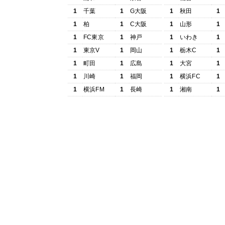
1
千葉
1
G大阪
1
秋田
1
1
柏
1
C大阪
1
山形
1
1
FC東京
1
神戸
1
いわき
1
1
東京V
1
岡山
1
栃木C
1
1
町田
1
広島
1
大宮
1
1
川崎
1
福岡
1
横浜FC
1
1
横浜FM
1
長崎
1
湘南
1