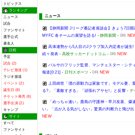
トピックス
ランキング
ニュース
ニュース
試合
【静岡新聞 Jリーグ番記者座談会】きょう7日開
ファンサイト
MYFC 各チームの展望を語る!
-
静岡新聞
-
0時
NE
選手公式
著名人
高体連勢から5人目のJクラブ加入内定者が誕生!
日程
続々発表
-
高校サッカードットコム
-
0時
NEW
予定
試合 (2)
バルサのフリック監督、マンチェスター・シティ
テレビ放送 (1)
報道[0:21]
-
日刊スポーツ
-
0時
NEW
ラジオ放送
イベント (2)
上田綺世「僕の原動力は家族です」モデル妻、
誕生日 (8)
る?」「素敵すぎる」「頑張れアヤセ!」と反響
-
デ
チケット発売 (6)
「めっちゃ速い」鹿島の守護神・早川友基、爆速
選手出演 (2)
い」「点が入る気がしない」驚異の判断力と飛び出
キャンプ
NEW
サイト
すべて
ファンサイト