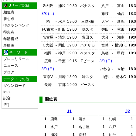
Jリーグ記録
G大阪
-
浦和
19:30
パナスタ
八戸
-
富山
18:
順位表
8/8 (土)
藤枝
-
仙台
18:
勝ち点
柏
-
水戸
19:00
三協F柏
大宮
-
新潟
19:
得点ランキング
FC東京
-
町田
19:00
味スタ
磐田
-
秋田
19:
得失点
名古屋
-
清水
19:00
豊田ス
大分
-
湘南
19:
年齢構成
C大阪
-
岡山
19:00
ハナサカ
宮崎
-
横浜FC
19:
星取表
キーワード
福岡
-
神戸
19:00
ベススタ
鳥栖
-
甲府
19:
プレスリリース
広島
-
千葉
19:15
Eピース
8/9 (日)
ニュース
8/9 (日)
いわき
-
今治
18:
ブログ
東京V
-
川崎
18:00
味スタ
山形
-
栃木C
19:
データ・その他
長崎
-
京都
19:00
ピースタ
ダウンロード
toto
試合
順位表
選手
J1
J2
1
鹿島
1
清水
1
札幌
1
1
水戸
1
名古屋
1
八戸
1
1
浦和
1
京都
1
仙台
1