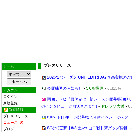
プレスリリース
チーム
2026/27シーズン UNITEDFRIDAY企画実施の
公開練習のお知らせ
-
SC相模原
-
6日23時
アカウント
ログイン
関西テレビ「夏休みはJ!新シーズン開幕!関西J
新規登録
のインタビューが放送されます!
-
セレッソ大阪
-
6
新着情報
プレスリリース
8月9日(日)ホーム開幕戦より新イベントがスター
ニュース (9)
8/6(木)更新【8/8(土)vs.山口戦】新グッズ情報
-
ブログ