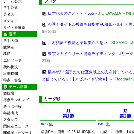
ブログ
チーム公式
選手公式
日本代表のこと・・・655
-
J OKAYAMA 
著名人
メディア
今季もタイトル獲得を目指すFC町田ゼルビア黒
サイトを推薦
6日23時
選手
選手名鑑
川村拓夢の復帰と栗原圭介の想い
-
SIGMACLU
故障者
東京スカイツリーの特別ライティング「Jリーグ
移籍
エピソード
23時
契約状況
橋本悠/「選手たちは互角以上の力を持っている
出場時間
と信じている」:【アビスパ’s Voice】
-
「footbal
得点・警告
チーム情報
競技場
リーグ戦
得点ランキング
勝ち点推移
J1
J2
年齢構成
第1節
第1節
スタッフ
8/7 (金)
8/8 (土)
関係者ニュース
横浜FM
-
鹿島
19:25
MUFG国立
札幌
-
徳島
14:
関係者エピソード