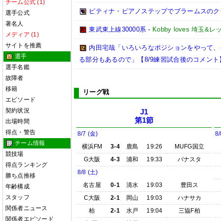
チーム公式 (1)
ピティナ・ピアノステップでブラームスのク
選手公式
著名人
東武東上線30000系
-
Kobby loves 埼玉&レ
メディア (1)
サイトを推薦
内田宅哉「いろいろなポジションをやって、
選手
る部分もあるので」【8/9練習試合後のコメント
選手名鑑
故障者
移籍
リーグ戦
エピソード
契約状況
J1
第1節
出場時間
得点・警告
8/7 (金)
8/
チーム情報
横浜FM
3-4
鹿島
19:26
MUFG国立
競技場
G大阪
4-3
浦和
19:33
パナスタ
得点ランキング
8/8 (土)
勝ち点推移
名古屋
0-1
清水
19:03
豊田ス
年齢構成
スタッフ
C大阪
2-1
岡山
19:03
ハナサカ
関係者ニュース
柏
2-1
水戸
19:04
三協F柏
関係者エピソード