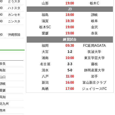
00
とうスタ
山形
19:00
栃木C
30
ハトスタ
J3
00
カンセキ
福島
18:00
讃岐
滋賀
18:30
岐阜
00
ニンスタ
栃木SC
19:00
金沢
愛媛
19:00
奈良
00
沖縄県陸
練習試合
福岡
09:30
FC延岡AGATA
大宮
1-2
筑波大学
湘南
10:00
東京学芸大学
奈良
名古屋
2-3
藤枝
清水
5-0
静岡産業大学
鳥取
八戸
11:00
岩手
山口
新潟
16:00
富山新庄クラブ
讃岐
鳥栖
17:00
ジェイリースFC
愛媛
高知
北九州
熊本