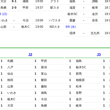
大分
0-1
湘南
19:05
クラド
福島
-
讃岐
18:
鳥栖
2-0
甲府
19:37
駅スタ
滋賀
-
岐阜
18:
9 (日)
栃木SC
-
金沢
19:
いわき
-
今治
18:00
ハワスタ
愛媛
-
奈良
19:
山形
-
栃木C
19:00
NDスタ
9/9 (水)
琉球
-
北九州
19:
J2
J3
1
札幌
1
甲府
1
福島
1
1
八戸
1
新潟
1
栃木SC
1
1
仙台
1
富山
1
群馬
1
1
秋田
1
磐田
1
相模原
1
1
山形
1
藤枝
1
松本
1
1
いわき
1
徳島
1
長野
1
1
栃木C
1
今治
1
金沢
1
1
大宮
1
鳥栖
1
岐阜
1