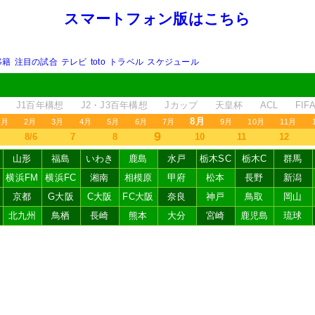
スマートフォン版はこちら
移籍
注目の試合
テレビ
toto
トラベル
スケジュール
J1百年構想
J2・J3百年構想
Jカップ
天皇杯
ACL
FI
8月
1月
2月
3月
4月
5月
6月
7月
9月
10月
11月
9
8/6
7
8
10
11
12
山形
福島
いわき
鹿島
水戸
栃木SC
栃木C
群馬
横浜FM
横浜FC
湘南
相模原
甲府
松本
長野
新潟
京都
G大阪
C大阪
FC大阪
奈良
神戸
鳥取
岡山
北九州
鳥栖
長崎
熊本
大分
宮崎
鹿児島
琉球