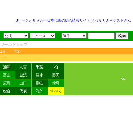
Jリーグとサッカー日本代表の総合情報サイト さっかりん
-
ゲストさん
FAワールドカップ
12月
予定
＞
浦和
大宮
千葉
柏
富山
金沢
清水
磐田
≫
広島
山口
讃岐
徳島
総合
代表
海外
すべて