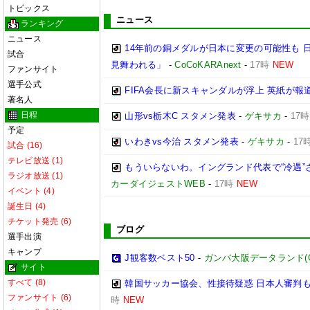
トピックス
ニュース
ランキング
ニュース
14年前の銅メダルが日本に変更の可能性も 
試合
見舞われる」
-
CoCoKARAnext
-
17時
NEW
ファンサイト
選手公式
FIFA会長に新スキャンダルが浮上 英紙が報
著名人
日程
山形vs栃木C スタメン発表
-
ゲキサカ
-
17時
予定
いわきvs今治 スタメン発表
-
ゲキサカ
-
17
試合 (16)
テレビ放送 (1)
もういらないわ。イングランド代表で“冷遇
ラジオ放送 (1)
カーダイジェストWEB
-
17時
NEW
イベント (4)
誕生日 (4)
チケット発売 (6)
ブログ
選手出演
キャンプ
J観客数ベスト50
-
ガンバ大阪データランド(GAMB
サイト
すべて (8)
韓国サッカー協会、性接待疑惑 日本人審判も
ファンサイト (6)
時
NEW