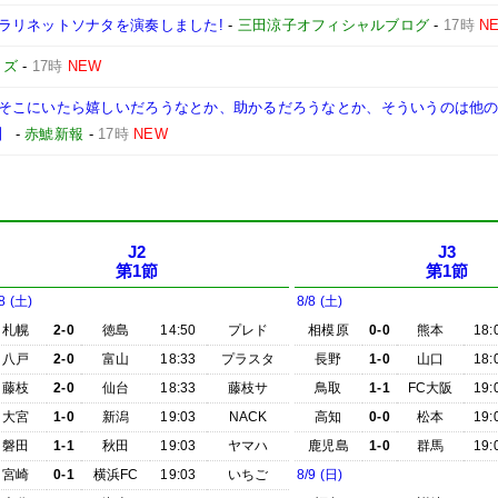
ラリネットソナタを演奏しました!
-
三田涼子オフィシャルブログ
-
17時
N
ッズ
-
17時
NEW
そこにいたら嬉しいだろうなとか、助かるだろうなとか、そういうのは他
】
-
赤鯱新報
-
17時
NEW
J2
J3
第1節
第1節
8 (土)
8/8 (土)
札幌
2-0
徳島
14:50
プレド
相模原
0-0
熊本
18:
八戸
2-0
富山
18:33
プラスタ
長野
1-0
山口
18:
藤枝
2-0
仙台
18:33
藤枝サ
鳥取
1-1
FC大阪
19:
大宮
1-0
新潟
19:03
NACK
高知
0-0
松本
19:
磐田
1-1
秋田
19:03
ヤマハ
鹿児島
1-0
群馬
19:
宮崎
0-1
横浜FC
19:03
いちご
8/9 (日)