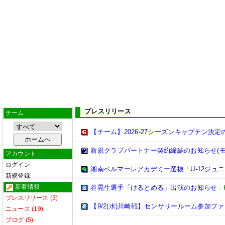
プレスリリース
チーム
【チーム】2026-27シーズンキャプテン決
新規クラブパートナー契約締結のお知らせ(モ
アカウント
ログイン
湘南ベルマーレアカデミー選抜「U-12ジュ
新規登録
新着情報
谷晃生選手「けるとめる」出演のお知らせ
-
プレスリリース (3)
【9/2(水)川崎戦】センサリールーム参加フ
ニュース (19)
ブログ (5)