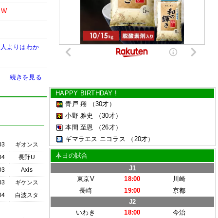
EW
の人よりはわか
続きを見る
HAPPY BIRTHDAY !
青戸 翔
（30才）
小野 雅史
（30才）
本間 至恩
（26才）
ギマラエス ニコラス
（20才）
03
ギオンス
本日の試合
04
長野U
J1
03
Axis
東京V
18:00
川崎
03
ギケンス
長崎
19:00
京都
04
白波スタ
J2
いわき
18:00
今治