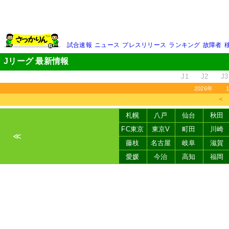
試合速報
ニュース
プレスリリース
ランキング
故障者
Jリーグ 最新情報
J1
J2
J3
2026年
＜
札幌
八戸
仙台
秋田
FC東京
東京V
町田
川崎
≪
藤枝
名古屋
岐阜
滋賀
愛媛
今治
高知
福岡