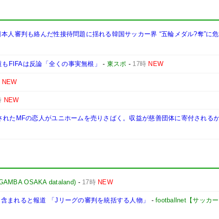
日本人審判も絡んだ性接待問題に揺れる韓国サッカー界 “五輪メダル?奪”に
道もFIFAは反論「全くの事実無根」
-
東スポ
-
17時
NEW
NEW
時
NEW
”されたMFの恋人がユニホームを売りさばく。収益が慈善団体に寄付される
A OSAKA dataland)
-
17時
NEW
含まれると報道 「Jリーグの審判を統括する人物」
-
footballnet【サッ