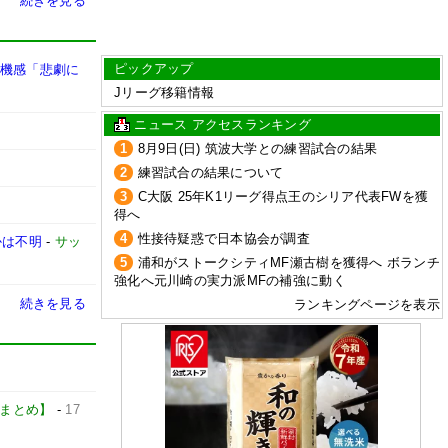
続きを見る
ピックアップ
危機感「悲劇に
Jリーグ移籍情報
ニュース アクセスランキング
1
8月9日(日) 筑波大学との練習試合の結果
2
練習試合の結果について
3
C大阪 25年K1リーグ得点王のシリア代表FWを獲
得へ
4
性接待疑惑で日本協会が調査
かは不明
-
サッ
5
浦和がストークシティMF瀬古樹を獲得へ ボランチ
強化へ元川崎の実力派MFの補強に動く
続きを見る
ランキングページを表示
カーまとめ】
-
17