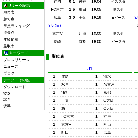
福岡
0-1
神戸
19:04
ベススタ
Jリーグ記録
FC東京
1-5
町田
19:05
味スタ
順位表
広島
3-0
千葉
19:19
Eピース
8/
勝ち点
8/9 (日)
得点ランキング
得失点
東京V
-
川崎
18:00
味スタ
年齢構成
長崎
-
京都
19:00
ピースタ
星取表
キーワード
順位表
プレスリリース
ニュース
J1
ブログ
1
鹿島
1
清水
データ・その他
1
水戸
1
名古屋
ダウンロード
1
浦和
1
京都
toto
試合
1
千葉
1
G大阪
選手
1
柏
1
C大阪
1
FC東京
1
神戸
1
東京V
1
岡山
1
町田
1
広島