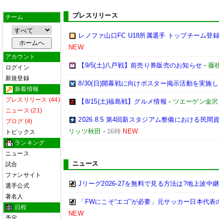
プレスリリース
チーム
レノファ山口FC U18所属選手 トップチーム登録
NEW
アカウント
【9/5(土)八戸戦】前売り券販売のお知らせ
-
藤枝
ログイン
新規登録
8/30(日)開幕戦に向けポスター掲示活動を実施
新着情報
プレスリリース (44)
【8/15(土)福島戦】グルメ情報
-
ツエーゲン金沢
ニュース (21)
2026.8.5 第4回新スタジアム整備における
ブログ (4)
リッツ秋田
-
16時
NEW
トピックス
ランキング
ニュース
ニュース
試合
ファンサイト
Jリーグ2026-27を無料で見る方法は?地上波中
選手公式
著名人
「FWにこそ“エゴ”が必要」元サッカー日本代
日程
NEW
予定