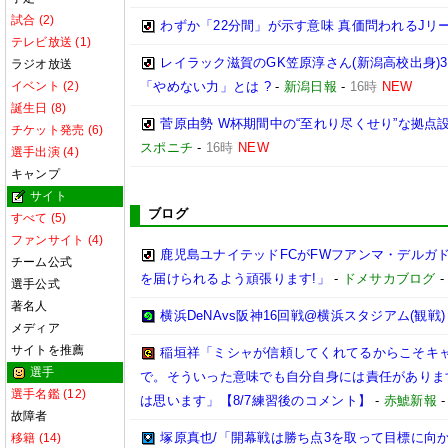
試合 (2)
わずか「22分間」が示す意味 真価問われるJリ
テレビ放送 (1)
レイラック滋賀のGK笠原淳さん(新潟高校出身)3
ラジオ放送
イベント (2)
「やめない力」とは ?
-
新潟日報
-
16時
NEW
誕生日 (8)
菅原由勢 W杯期間中の“至れり尽くせり”な拠
チケット発売 (6)
スポニチ
-
16時
NEW
選手出演 (4)
キャンプ
サイト
ブログ
すべて (5)
ファンサイト (4)
鹿児島ユナイテッドFCがFWフアンマ・デルガ
チーム公式
を届けられるよう頑張ります!」
-
ドメサカブログ
選手公式
著名人
横浜DeNAvs阪神16回戦@横浜スタジアム(観戦)
メディア
サイトを推薦
稲垣祥「ミシャが信頼してくれてるからこそキ
選手
で。そういった意味でも自分自身には責任がありま
選手名鑑 (12)
は思います」【8/7練習後のコメント】
-
赤鯱新報
故障者
塚原真也/「開幕戦は勝ち点3を取って目標に向
移籍 (14)