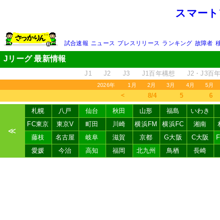
スマート
試合速報
ニュース
プレスリリース
ランキング
故障者
Jリーグ 最新情報
J1
J2
J3
J1百年構想
J2・J3百
2026年
1月
2月
3月
4月
5月
＜
8/4
5
6
札幌
八戸
仙台
秋田
山形
福島
いわき
FC東京
東京V
町田
川崎
横浜FM
横浜FC
湘南
≪
藤枝
名古屋
岐阜
滋賀
京都
G大阪
C大阪
愛媛
今治
高知
福岡
北九州
鳥栖
長崎