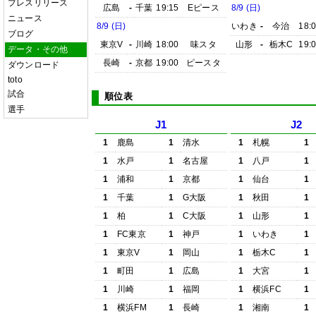
プレスリリース
広島
-
千葉
19:15
Eピース
8/9 (日)
ニュース
8/9 (日)
いわき
-
今治
18:
ブログ
東京V
-
川崎
18:00
味スタ
山形
-
栃木C
19:
データ・その他
長崎
-
京都
19:00
ピースタ
ダウンロード
toto
試合
順位表
選手
J1
J2
1
鹿島
1
清水
1
札幌
1
1
水戸
1
名古屋
1
八戸
1
1
浦和
1
京都
1
仙台
1
1
千葉
1
G大阪
1
秋田
1
1
柏
1
C大阪
1
山形
1
1
FC東京
1
神戸
1
いわき
1
1
東京V
1
岡山
1
栃木C
1
1
町田
1
広島
1
大宮
1
1
川崎
1
福岡
1
横浜FC
1
1
横浜FM
1
長崎
1
湘南
1