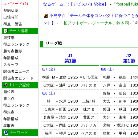
エピソード (1)
なるゲーム」:【アビスパ’s Voice】
-
「football 
契約状況
小島亨介「チーム全体をコンパクトに保つことが大事
出場時間
ント】
-
「柏フットボールジャーナル」鈴木潤
-
1
得点・警告
チーム情報
競技場
リーグ戦
得点ランキング
勝ち点推移
J1
J2
年齢構成
第1節
第1節
スタッフ
8/7 (金)
8/8 (土)
関係者ニュース
横浜FM
-
鹿島
19:25
MUFG国立
札幌
-
徳島
14:
関係者エピソード
Jリーグ記録
G大阪
-
浦和
19:30
パナスタ
八戸
-
富山
18:
順位表
8/8 (土)
藤枝
-
仙台
18:
勝ち点
柏
-
水戸
19:00
三協F柏
大宮
-
新潟
19:
得点ランキング
FC東京
-
町田
19:00
味スタ
磐田
-
秋田
19:
得失点
名古屋
-
清水
19:00
豊田ス
大分
-
湘南
19:
年齢構成
C大阪
-
岡山
19:00
ハナサカ
宮崎
-
横浜FC
19:
星取表
キーワード
福岡
-
神戸
19:00
ベススタ
鳥栖
-
甲府
19: