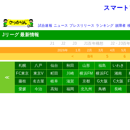
スマート
試合速報
ニュース
プレスリリース
ランキング
故障者
Jリーグ 最新情報
J1
J2
J3
J1百年構想
J2・J3百
2026年
1月
2月
3月
4月
5月
＜
8/4
5
6
札幌
八戸
仙台
秋田
山形
福島
いわき
FC東京
東京V
町田
川崎
横浜FM
横浜FC
湘南
≪
藤枝
名古屋
岐阜
滋賀
京都
G大阪
C大阪
愛媛
今治
高知
福岡
北九州
鳥栖
長崎