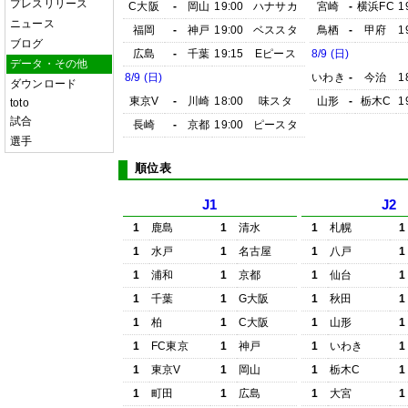
プレスリリース
C大阪
-
岡山
19:00
ハナサカ
宮崎
-
横浜FC
1
ニュース
福岡
-
神戸
19:00
ベススタ
鳥栖
-
甲府
1
ブログ
広島
-
千葉
19:15
Eピース
8/9 (日)
データ・その他
8/9 (日)
いわき
-
今治
1
ダウンロード
東京V
-
川崎
18:00
味スタ
山形
-
栃木C
1
toto
試合
長崎
-
京都
19:00
ピースタ
選手
順位表
J1
J2
1
鹿島
1
清水
1
札幌
1
1
水戸
1
名古屋
1
八戸
1
1
浦和
1
京都
1
仙台
1
1
千葉
1
G大阪
1
秋田
1
1
柏
1
C大阪
1
山形
1
1
FC東京
1
神戸
1
いわき
1
1
東京V
1
岡山
1
栃木C
1
1
町田
1
広島
1
大宮
1