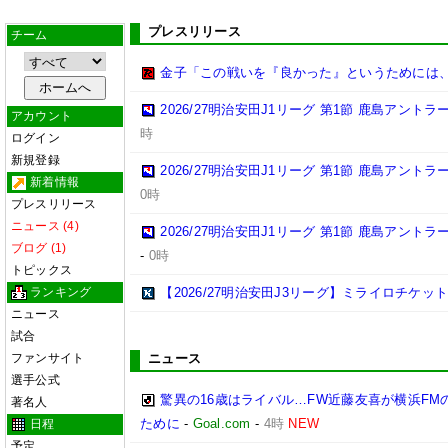
プレスリリース
チーム
金子「この戦いを『良かった』というためには
2026/27明治安田J1リーグ 第1節 鹿島アント
アカウント
時
ログイン
新規登録
2026/27明治安田J1リーグ 第1節 鹿島アント
新着情報
0時
プレスリリース
ニュース (4)
2026/27明治安田J1リーグ 第1節 鹿島アント
ブログ (1)
-
0時
トピックス
ランキング
【2026/27明治安田J3リーグ】ミライロチケ
ニュース
試合
ファンサイト
ニュース
選手公式
驚異の16歳はライバル…FW近藤友喜が横浜F
著名人
ために
-
Goal.com
-
4時
NEW
日程
予定