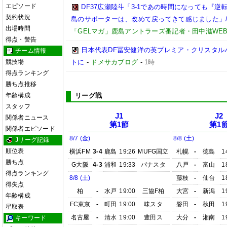
エピソード
DF37広瀬陸斗「3-1であの時間になっても『
契約状況
島のサポーターは、改めて戻ってきて感じました」/【
出場時間
「GELマガ」鹿島アントラーズ番記者・田中滋WE
得点・警告
日本代表DF冨安健洋の英プレミア・クリスタル
チーム情報
競技場
トに
-
ドメサカブログ
-
1時
得点ランキング
勝ち点推移
年齢構成
リーグ戦
スタッフ
J1
J2
関係者ニュース
第1節
第1
関係者エピソード
8/7 (金)
8/8 (土)
Jリーグ記録
順位表
横浜FM
3-4
鹿島
19:26
MUFG国立
札幌
-
徳島
1
勝ち点
G大阪
4-3
浦和
19:33
パナスタ
八戸
-
富山
1
得点ランキング
8/8 (土)
藤枝
-
仙台
1
得失点
柏
-
水戸
19:00
三協F柏
大宮
-
新潟
1
年齢構成
FC東京
-
町田
19:00
味スタ
磐田
-
秋田
1
星取表
名古屋
-
清水
19:00
豊田ス
大分
-
湘南
1
キーワード