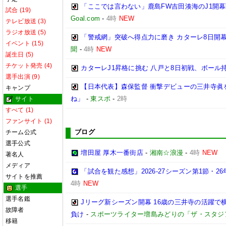
「ここでは言わない」鹿島FW吉田湊海のJ1開
試合 (19)
Goal.com
-
4時
NEW
テレビ放送 (3)
ラジオ放送 (5)
「警戒網」突破へ得点力に磨き カターレ8日開
イベント (15)
聞
-
4時
NEW
誕生日 (5)
チケット発売 (4)
カターレJ1昇格に挑む 八戸と8日初戦、ボール
選手出演 (9)
【日本代表】森保監督 衝撃デビューの三井寺眞
キャンプ
ね」
-
東スポ
-
2時
サイト
すべて (1)
ファンサイト (1)
ブログ
チーム公式
選手公式
増田屋 厚木一番街店
-
湘南☆浪漫
-
4時
NEW
著名人
メディア
「試合を観た感想」2026-27シーズン第1節・26年
サイトを推薦
4時
NEW
選手
選手名鑑
Jリーグ新シーズン開幕 16歳の三井寺の活躍で
故障者
負け
-
スポーツライター増島みどりの「ザ・スタジ
移籍