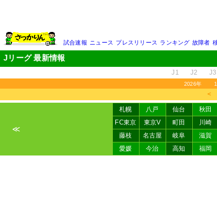
試合速報
ニュース
プレスリリース
ランキング
故障者
Jリーグ 最新情報
J1
J2
J3
2026年
＜
札幌
八戸
仙台
秋田
FC東京
東京V
町田
川崎
≪
藤枝
名古屋
岐阜
滋賀
愛媛
今治
高知
福岡