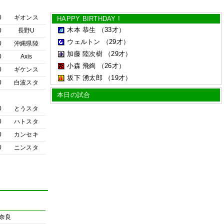
0
ギオンス
HAPPY BIRTHDAY !
木本 恭生
（33才）
0
長野U
ウェルトン
（29才）
0
沖縄県陸
加藤 陸次樹
（29才）
0
Axis
小森 飛絢
（26才）
0
ギケンス
坂下 湧太郎
（19才）
0
白波スタ
本日の試合
0
とうスタ
0
ハトスタ
0
カンセキ
0
ニンスタ
奈良