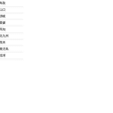
鳥取
山口
讃岐
愛媛
高知
北九州
熊本
鹿児島
琉球