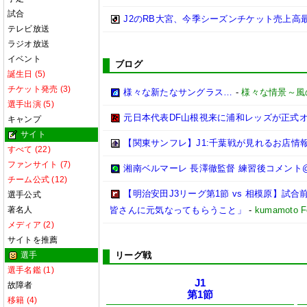
試合
J2のRB大宮、今季シーズンチケット売上高最
テレビ放送
ラジオ放送
イベント
ブログ
誕生日 (5)
チケット発売 (3)
様々な新たなサングラス…
-
様々な情景～風
選手出演 (5)
元日本代表DF山根視来に浦和レッズが正式
キャンプ
サイト
【関東サンフレ】J1:千葉戦が見れるお店情報(20
すべて (22)
ファンサイト (7)
湘南ベルマーレ 長澤徹監督 練習後コメント@馬入 
チーム公式 (12)
【明治安田J3リーグ第1節 vs 相模原】
選手公式
著名人
皆さんに元気なってもらうこと」
-
kumamoto Fo
メディア (2)
サイトを推薦
選手
リーグ戦
選手名鑑 (1)
J1
故障者
第1節
移籍 (4)