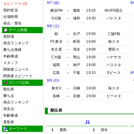
8/7 (金)
8/
エピソード (3)
契約状況
横浜FM
-
鹿島
19:25
MUFG国立
出場時間
G大阪
-
浦和
19:30
パナスタ
得点・警告
8/8 (土)
チーム情報
柏
-
水戸
19:00
三協F柏
競技場
FC東京
-
町田
19:00
味スタ
得点ランキング
名古屋
-
清水
19:00
豊田ス
勝ち点推移
年齢構成
C大阪
-
岡山
19:00
ハナサカ
スタッフ
福岡
-
神戸
19:00
ベススタ
関係者ニュース
広島
-
千葉
19:15
Eピース
8/
関係者エピソード
8/9 (日)
Jリーグ記録
東京V
-
川崎
18:00
味スタ
順位表
勝ち点
長崎
-
京都
19:00
ピースタ
得点ランキング
得失点
順位表
年齢構成
星取表
J1
キーワード
1
鹿島
1
清水