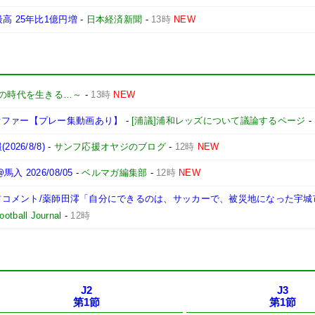
高 25年比1億円増
-
日本経済新聞
-
13時
NEW
の時代を生きる…～
-
13時
NEW
オファー【プレー集動画あり】
-
[浦議]浦和レッズについて議論するページ
-
26/8/8)
-
サンフ応援オヤジのブログ
-
12時
NEW
2026/08/05
-
ベルマガ編集部
-
12時
NEW
試合前コメント/薬師田澪「自分にできるのは、サッカーで、被災地になった宇
otball Journal
-
12時
J2
J3
第1節
第1節