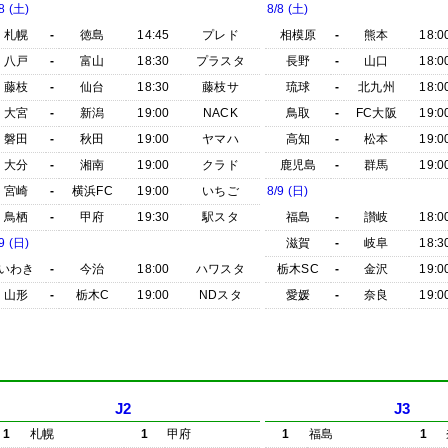
8 (土)
8/8 (土)
札幌
-
徳島
14:45
プレド
相模原
-
熊本
18:0
八戸
-
富山
18:30
プラスタ
長野
-
山口
18:0
藤枝
-
仙台
18:30
藤枝サ
琉球
-
北九州
18:0
大宮
-
新潟
19:00
NACK
鳥取
-
FC大阪
19:0
磐田
-
秋田
19:00
ヤマハ
高知
-
松本
19:0
大分
-
湘南
19:00
クラド
鹿児島
-
群馬
19:0
宮崎
-
横浜FC
19:00
いちご
8/9 (日)
鳥栖
-
甲府
19:30
駅スタ
福島
-
讃岐
18:0
9 (日)
滋賀
-
岐阜
18:3
いわき
-
今治
18:00
ハワスタ
栃木SC
-
金沢
19:0
山形
-
栃木C
19:00
NDスタ
愛媛
-
奈良
19:0
J2
J3
1
札幌
1
甲府
1
福島
1