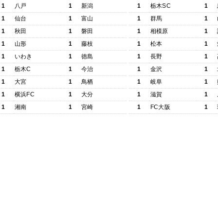
1
八戸
1
新潟
1
栃木SC
1
1
仙台
1
富山
1
群馬
1
1
秋田
1
磐田
1
相模原
1
1
山形
1
藤枝
1
松本
1
1
いわき
1
徳島
1
長野
1
1
栃木C
1
今治
1
金沢
1
1
大宮
1
鳥栖
1
岐阜
1
1
横浜FC
1
大分
1
滋賀
1
1
湘南
1
宮崎
1
FC大阪
1