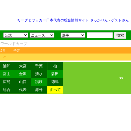
Jリーグとサッカー日本代表の総合情報サイト さっかりん
-
ゲストさん
FAワールドカップ
12月
予定
＞
浦和
大宮
千葉
柏
富山
金沢
清水
磐田
≫
広島
山口
讃岐
徳島
総合
代表
海外
すべて