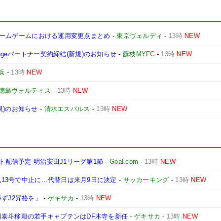
ディホームゲームにおける運用変更点まとめ
-
東京ヴェルディ
-
13時
NEW
allengeパートナー契約締結(新規)のお知らせ
-
藤枝MYFC
-
13時
NEW
横浜
-
13時
NEW
徳島ヴォルティス
-
13時
NEW
規)のお知らせ
-
清水エスパルス
-
13時
NEW
ト配信予定 明治安田J1リーグ第1節
-
Goal.com
-
13時
NEW
台風13号で中止に…代替日は来月9日に決定
-
サッカーキング
-
13時
NEW
ずJ2昇格を」
-
ゲキサカ
-
13時
NEW
田泰斗移籍の若手キャプテンはDF木寺を新任
-
ゲキサカ
-
13時
NEW