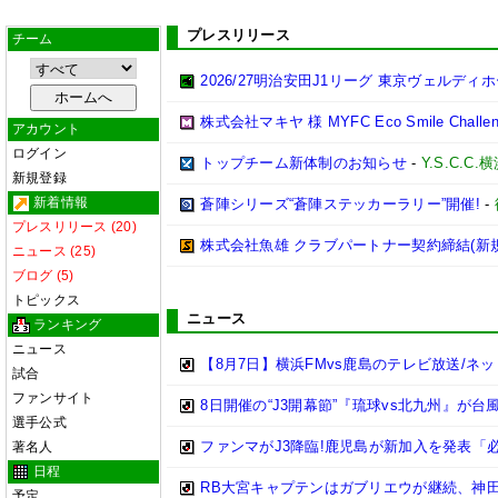
プレスリリース
チーム
2026/27明治安田J1リーグ 東京ヴェル
株式会社マキヤ 様 MYFC Eco Smile Ch
アカウント
ログイン
トップチーム新体制のお知らせ
-
Y.S.C.C.
新規登録
新着情報
蒼陣シリーズ“蒼陣ステッカーラリー”開催!
-
プレスリリース (20)
株式会社魚雄 クラブパートナー契約締結(新
ニュース (25)
ブログ (5)
トピックス
ニュース
ランキング
ニュース
【8月7日】横浜FMvs鹿島のテレビ放送/ネッ
試合
ファンサイト
8日開催の“J3開幕節”『琉球vs北九州』が
選手公式
ファンマがJ3降臨!鹿児島が新加入を発表「必
著名人
日程
RB大宮キャプテンはガブリエウが継続、神
予定