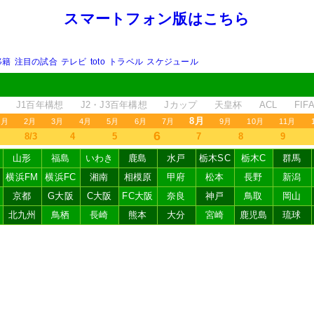
スマートフォン版はこちら
移籍
注目の試合
テレビ
toto
トラベル
スケジュール
J1百年構想
J2・J3百年構想
Jカップ
天皇杯
ACL
FI
8月
1月
2月
3月
4月
5月
6月
7月
9月
10月
11月
6
8/3
4
5
7
8
9
山形
福島
いわき
鹿島
水戸
栃木SC
栃木C
群馬
横浜FM
横浜FC
湘南
相模原
甲府
松本
長野
新潟
京都
G大阪
C大阪
FC大阪
奈良
神戸
鳥取
岡山
北九州
鳥栖
長崎
熊本
大分
宮崎
鹿児島
琉球