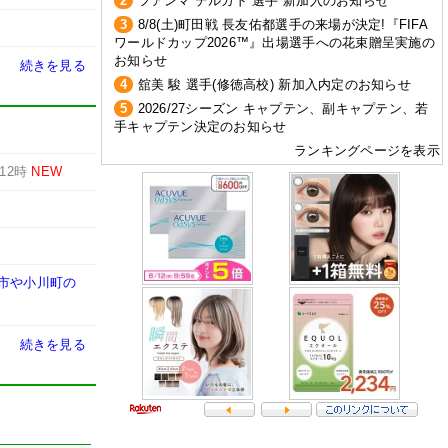
2
フアンマ デルガド 選手 新加入のお知らせ
3
8/8(土)町田戦 長友佑都選手の来場が決定!『FIFA
ワールドカップ2026™』出場選手への花束贈呈実施の
お知らせ
続きを見る
4
舘美 駿 選手(修徳高校) 新加入内定のお知らせ
5
2026/27シーズン キャプテン、副キャプテン、若
手キャプテン決定のお知らせ
ランキングページを表示
12時
NEW
城市や小川町の
続きを見る