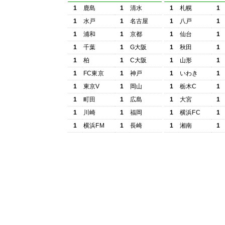
1
鹿島
1
清水
1
札幌
1
1
水戸
1
名古屋
1
八戸
1
1
浦和
1
京都
1
仙台
1
1
千葉
1
G大阪
1
秋田
1
1
柏
1
C大阪
1
山形
1
1
FC東京
1
神戸
1
いわき
1
1
東京V
1
岡山
1
栃木C
1
1
町田
1
広島
1
大宮
1
1
川崎
1
福岡
1
横浜FC
1
1
横浜FM
1
長崎
1
湘南
1