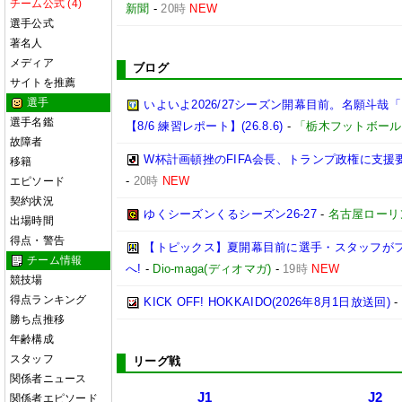
チーム公式 (4)
新聞
-
20時
NEW
選手公式
著名人
メディア
ブログ
サイトを推薦
選手
いよいよ2026/27シーズン開幕目前。名願斗
選手名鑑
【8/6 練習レポート】(26.8.6)
-
「栃木フットボール
故障者
W杯計画頓挫のFIFA会長、トランプ政権に支援
移籍
-
20時
NEW
エピソード
契約状況
ゆくシーズンくるシーズン26-27
-
名古屋ローリ
出場時間
得点・警告
【トピックス】夏開幕目前に選手・スタッフが
チーム情報
へ!
-
Dio-maga(ディオマガ)
-
19時
NEW
競技場
得点ランキング
KICK OFF! HOKKAIDO(2026年8月1日放送回)
-
勝ち点推移
年齢構成
スタッフ
リーグ戦
関係者ニュース
J1
J2
関係者エピソード