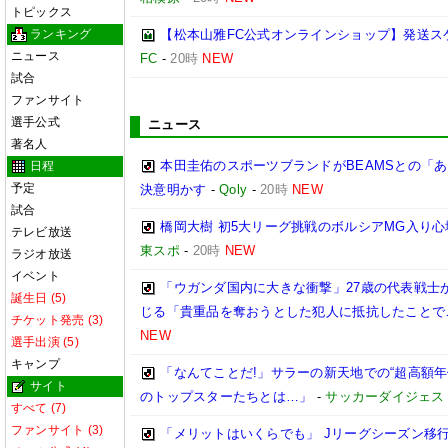
トピックス
ランキング
【松本山雅FC公式オンラインショップ】発送ス
ニュース
FC
-
20時
NEW
試合
ファンサイト
選手公式
ニュース
著名人
本田圭佑のスポーツブランドがBEAMSとの「あ
日程
予定
決意明かす
-
Qoly
-
20時
NEW
試合
橋岡大樹 初5大リーグ挑戦のボルシアMG入り
テレビ放送
東スポ
-
20時
NEW
ラジオ放送
イベント
「ウガンダ国内に大きな衝撃」27歳の代表戦士
誕生日 (5)
じる「貴重品を奪おうとした犯人に抵抗したことで
チケット発売 (3)
NEW
選手出演 (5)
キャンプ
「なんてことだ!」サラーの新天地での“超高額
サイト
のトップスターたちとは…」
-
サッカーダイジェス
すべて (7)
ファンサイト (3)
「メリットはいくらでも」 Jリーグシーズン移