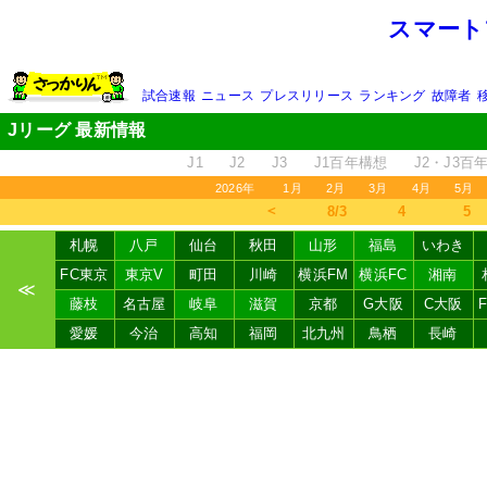
スマート
試合速報
ニュース
プレスリリース
ランキング
故障者
Jリーグ 最新情報
J1
J2
J3
J1百年構想
J2・J3百
2026年
1月
2月
3月
4月
5月
＜
8/3
4
5
札幌
八戸
仙台
秋田
山形
福島
いわき
FC東京
東京V
町田
川崎
横浜FM
横浜FC
湘南
≪
藤枝
名古屋
岐阜
滋賀
京都
G大阪
C大阪
愛媛
今治
高知
福岡
北九州
鳥栖
長崎