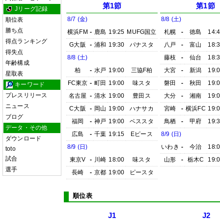
第1節
第1節
Jリーグ記録
8/7 (金)
8/8 (土)
順位表
勝ち点
横浜FM
-
鹿島
19:25
MUFG国立
札幌
-
徳島
14:
得点ランキング
G大阪
-
浦和
19:30
パナスタ
八戸
-
富山
18:
得失点
8/8 (土)
藤枝
-
仙台
18:
年齢構成
柏
-
水戸
19:00
三協F柏
大宮
-
新潟
19:
星取表
FC東京
-
町田
19:00
味スタ
磐田
-
秋田
19:
キーワード
プレスリリース
名古屋
-
清水
19:00
豊田ス
大分
-
湘南
19:
ニュース
C大阪
-
岡山
19:00
ハナサカ
宮崎
-
横浜FC
19:
ブログ
福岡
-
神戸
19:00
ベススタ
鳥栖
-
甲府
19:
データ・その他
広島
-
千葉
19:15
Eピース
8/9 (日)
ダウンロード
8/9 (日)
いわき
-
今治
18:
toto
試合
東京V
-
川崎
18:00
味スタ
山形
-
栃木C
19:
選手
長崎
-
京都
19:00
ピースタ
順位表
J1
J2