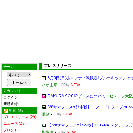
プレスリリース
チーム
8月9日(日)栃木シティ戦限定!ブルーキッチンで
ィオ山形
-
20時
NEW
アカウント
SAKURA SOCIOブースについて
-
セレッソ大阪
ログイン
新規登録
8/8サマフェス&熊本戦】「フードドライブ suppo
新着情報
模原
-
20時
NEW
プレスリリース (29)
ニュース (25)
【8/8サマフェス&熊本戦】OHARA スタジア
ブログ (2)
相模原
-
20時
NEW