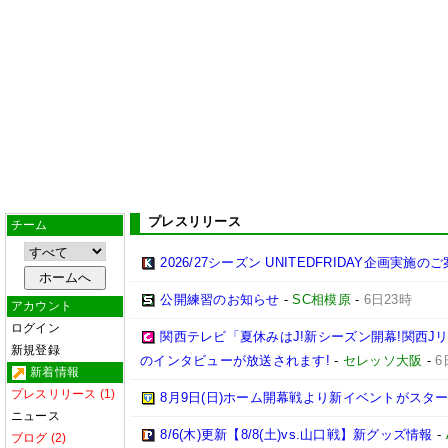
プレスリリース
チーム
2026/27シーズン UNITEDFRIDAY企画実施の
公開練習のお知らせ
-
SC相模原
-
6日23時
アカウント
ログイン
関西テレビ「夏休みはJ!新シーズン開幕!関西J
新規登録
のインタビューが放送されます!
-
セレッソ大阪
-
6
新着情報
プレスリリース (1)
8月9日(日)ホーム開幕戦より新イベントがスター
ニュース
8/6(木)更新【8/8(土)vs.山口戦】新グッズ情報
-
ブログ (2)