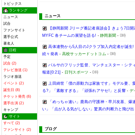
トピックス
ランキング
ニュース
ニュース
試合
【静岡新聞 Jリーグ番記者座談会】きょう7日開
ファンサイト
MYFC 各チームの展望を語る!
-
静岡新聞
-
0時
選手公式
著名人
高体連勢から5人目のJクラブ加入内定者が誕生!
日程
続々発表
-
高校サッカードットコム
-
0時
予定
試合 (2)
バルサのフリック監督、マンチェスター・シティ
テレビ放送 (1)
報道[0:21]
-
日刊スポーツ
-
0時
ラジオ放送
イベント (2)
上田綺世「僕の原動力は家族です」モデル妻、
誕生日 (8)
る?」「素敵すぎる」「頑張れアヤセ!」と反響
-
デ
チケット発売 (6)
「めっちゃ速い」鹿島の守護神・早川友基、爆速
選手出演 (2)
い」「点が入る気がしない」驚異の判断力と飛び出
キャンプ
サイト
すべて (2)
ブログ
ファンサイト (2)