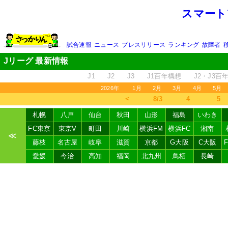
スマート
試合速報
ニュース
プレスリリース
ランキング
故障者
Jリーグ 最新情報
J1
J2
J3
J1百年構想
J2・J3百
2026年
1月
2月
3月
4月
5月
＜
8/3
4
5
札幌
八戸
仙台
秋田
山形
福島
いわき
FC東京
東京V
町田
川崎
横浜FM
横浜FC
湘南
≪
藤枝
名古屋
岐阜
滋賀
京都
G大阪
C大阪
愛媛
今治
高知
福岡
北九州
鳥栖
長崎