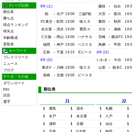
Jリーグ記録
8/8 (土)
藤枝
-
仙台
18:
順位表
柏
-
水戸
19:00
三協F柏
大宮
-
新潟
19:
勝ち点
FC東京
-
町田
19:00
味スタ
磐田
-
秋田
19:
得点ランキング
名古屋
-
清水
19:00
豊田ス
大分
-
湘南
19:
得失点
C大阪
-
岡山
19:00
ハナサカ
宮崎
-
横浜FC
19:
年齢構成
星取表
福岡
-
神戸
19:00
ベススタ
鳥栖
-
甲府
19:
キーワード
広島
-
千葉
19:15
Eピース
8/9 (日)
プレスリリース
8/9 (日)
いわき
-
今治
18:
ニュース
東京V
-
川崎
18:00
味スタ
山形
-
栃木C
19:
ブログ
長崎
-
京都
19:00
ピースタ
データ・その他
ダウンロード
順位表
toto
試合
J1
J2
選手
1
鹿島
1
清水
1
札幌
1
1
水戸
1
名古屋
1
八戸
1
1
浦和
1
京都
1
仙台
1
1
千葉
1
G大阪
1
秋田
1