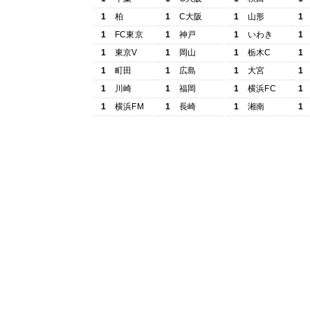
1
柏
1
C大阪
1
山形
1
1
FC東京
1
神戸
1
いわき
1
1
東京V
1
岡山
1
栃木C
1
1
町田
1
広島
1
大宮
1
1
川崎
1
福岡
1
横浜FC
1
1
横浜FM
1
長崎
1
湘南
1