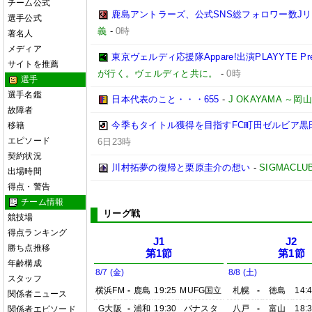
チーム公式
鹿島アントラーズ、公式SNS総フォロワー数J
選手公式
義
-
0時
著名人
メディア
東京ヴェルディ応援隊Appare!出演PLAYYTE Pre
サイトを推薦
が行く。ヴェルディと共に。
-
0時
選手
選手名鑑
日本代表のこと・・・655
-
J OKAYAMA 
故障者
今季もタイトル獲得を目指すFC町田ゼルビア黒
移籍
エピソード
6日23時
契約状況
川村拓夢の復帰と栗原圭介の想い
-
SIGMACLU
出場時間
得点・警告
チーム情報
リーグ戦
競技場
得点ランキング
J1
J2
勝ち点推移
第1節
第1節
年齢構成
8/7 (金)
8/8 (土)
スタッフ
横浜FM
-
鹿島
19:25
MUFG国立
札幌
-
徳島
14:
関係者ニュース
G大阪
-
浦和
19:30
パナスタ
八戸
-
富山
18:
関係者エピソード