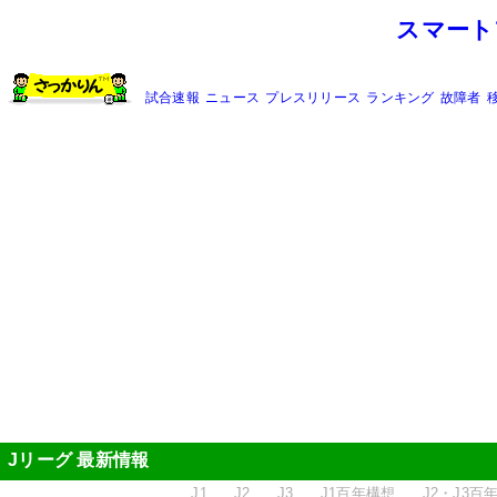
スマート
試合速報
ニュース
プレスリリース
ランキング
故障者
Jリーグ 最新情報
J1
J2
J3
J1百年構想
J2・J3百