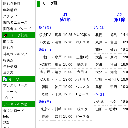
リーグ戦
勝ち点推移
年齢構成
J1
J2
スタッフ
第1節
第1節
関係者ニュース
8/7 (金)
8/8 (土)
関係者エピソード
横浜FM
-
鹿島
19:25
MUFG国立
札幌
-
徳島
14:
Jリーグ記録
順位表
G大阪
-
浦和
19:30
パナスタ
八戸
-
富山
18:
勝ち点
8/8 (土)
藤枝
-
仙台
18:
得点ランキング
柏
-
水戸
19:00
三協F柏
大宮
-
新潟
19:
得失点
FC東京
-
町田
19:00
味スタ
磐田
-
秋田
19:
年齢構成
名古屋
-
清水
19:00
豊田ス
大分
-
湘南
19:
星取表
キーワード
C大阪
-
岡山
19:00
ハナサカ
宮崎
-
横浜FC
19:
プレスリリース
福岡
-
神戸
19:00
ベススタ
鳥栖
-
甲府
19:
ニュース
広島
-
千葉
19:15
Eピース
8/9 (日)
ブログ
8/9 (日)
いわき
-
今治
18:
データ・その他
東京V
-
川崎
18:00
味スタ
山形
-
栃木C
19:
ダウンロード
toto
長崎
-
京都
19:00
ピースタ
試合