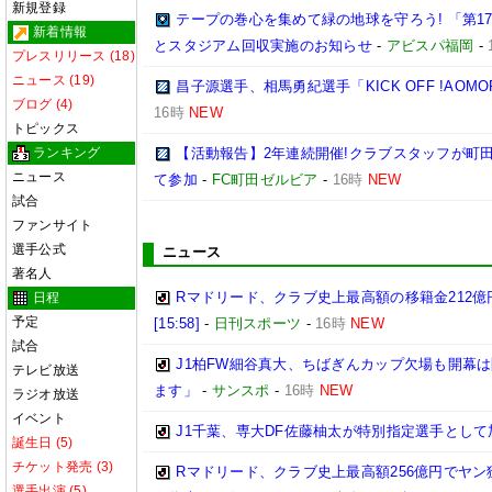
新規登録
テープの巻心を集めて緑の地球を守ろう! 「第1
新着情報
とスタジアム回収実施のお知らせ
-
アビスパ福岡
-
プレスリリース (18)
ニュース (19)
昌子源選手、相馬勇紀選手「KICK OFF !AOM
ブログ (4)
16時
NEW
トピックス
ランキング
【活動報告】2年連続開催!クラブスタッフが町
ニュース
て参加
-
FC町田ゼルビア
-
16時
NEW
試合
ファンサイト
選手公式
ニュース
著名人
Rマドリード、クラブ史上最高額の移籍金212億
日程
予定
[15:58]
-
日刊スポーツ
-
16時
NEW
試合
J1柏FW細谷真大、ちばぎんカップ欠場も開幕
テレビ放送
ます」
-
サンスポ
-
16時
NEW
ラジオ放送
イベント
J1千葉、専大DF佐藤柚太が特別指定選手として
誕生日 (5)
チケット発売 (3)
Rマドリード、クラブ史上最高額256億円でヤン
選手出演 (5)