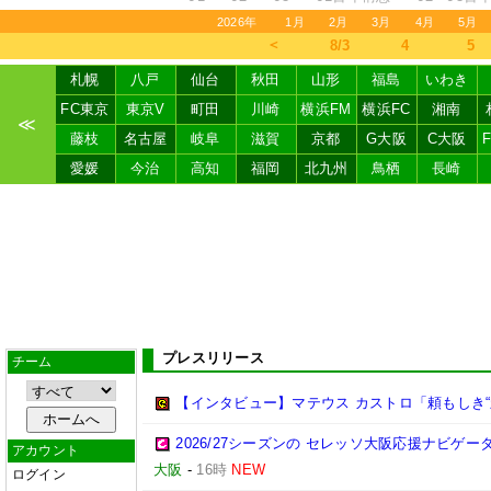
2026年
1月
2月
3月
4月
5月
＜
8/3
4
5
札幌
八戸
仙台
秋田
山形
福島
いわき
FC東京
東京V
町田
川崎
横浜FM
横浜FC
湘南
≪
藤枝
名古屋
岐阜
滋賀
京都
G大阪
C大阪
愛媛
今治
高知
福岡
北九州
鳥栖
長崎
プレスリリース
チーム
【インタビュー】マテウス カストロ「頼もしき“
2026/27シーズンの セレッソ大阪応援ナビゲ
アカウント
大阪
-
16時
NEW
ログイン