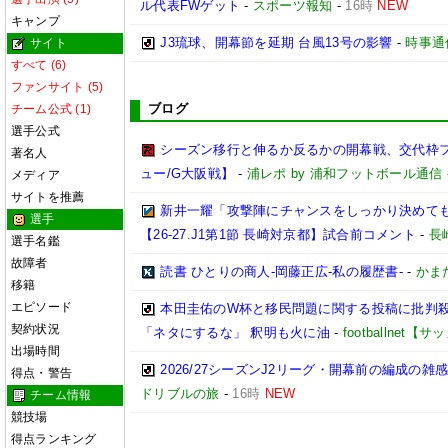
ル代表FWゲット
-
スポーツ報知
-
16時
NEW
キャンプ
J3琉球、開幕節を延期 台風13号の影響
-
時事通
サイト
すべて (6)
ファンサイト (5)
ブログ
チーム公式 (1)
選手公式
シーズン移行と伸るか反るかの開幕戦、交代枠
著名人
ュー/G大阪戦】
-
浦レポ by 浦和フットボール通信
メディア
サイトを推薦
新井一耀「攻撃陣にチャンスをしっかり決めて
選手
【26-27.J1第1節 長崎対京都】試合前コメント
-
長
選手名鑑
故障者
読書 ひとりの商人-岡藤正広-私の履歴書-
-
かまた
移籍
エピソード
本田圭佑のW杯と移民問題に関する投稿に批判殺
契約状況
「ネタにするな」 釈明も火に油
-
footballnet
出場時間
2026/27シーズンJ2リーグ・開幕前の編成の
得点・警告
ドリブルの旅
-
16時
NEW
チーム情報
競技場
得点ランキング