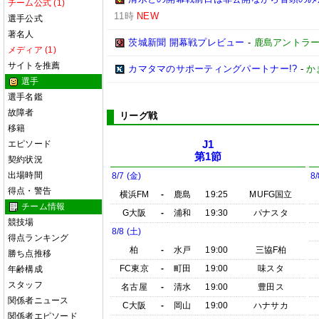
チーム公式 (1)
11時
NEW
選手公式
著名人
茨城新聞 開幕戦プレビュー
-
鹿島アントラ
メディア (1)
サイトを推薦
カマタマのサポーティングパートナー!?
-
か
選手
選手名鑑
故障者
リーグ戦
移籍
エピソード
J1
第1節
契約状況
出場時間
8/7 (金)
8/
得点・警告
横浜FM
-
鹿島
19:25
MUFG国立
チーム情報
G大阪
-
浦和
19:30
パナスタ
競技場
8/8 (土)
得点ランキング
柏
-
水戸
19:00
三協F柏
勝ち点推移
FC東京
-
町田
19:00
味スタ
年齢構成
スタッフ
名古屋
-
清水
19:00
豊田ス
関係者ニュース
C大阪
-
岡山
19:00
ハナサカ
関係者エピソード