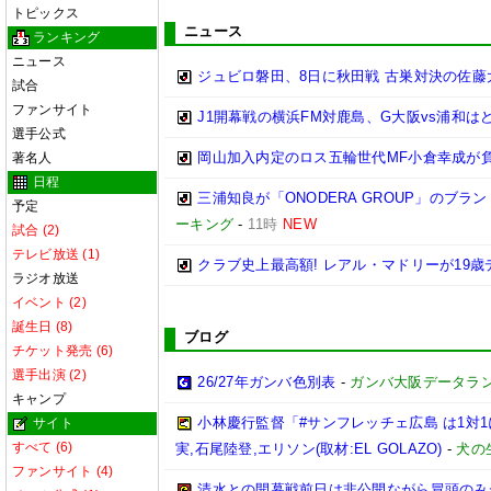
トピックス
ニュース
ランキング
ニュース
ジュビロ磐田、8日に秋田戦 古巣対決の佐藤
試合
ファンサイト
J1開幕戦の横浜FM対鹿島、G大阪vs浦和は
選手公式
岡山加入内定のロス五輪世代MF小倉幸成が
著名人
日程
三浦知良が「ONODERA GROUP」のブ
予定
ーキング
-
11時
NEW
試合 (2)
テレビ放送 (1)
クラブ史上最高額! レアル・マドリーが19
ラジオ放送
イベント (2)
誕生日 (8)
ブログ
チケット発売 (6)
選手出演 (2)
26/27年ガンバ色別表
-
ガンバ大阪データランド(G
キャンプ
小林慶行監督「#サンフレッチェ広島 は1対
サイト
すべて (6)
実,石尾陸登,エリソン(取材:EL GOLAZO)
-
犬の生
ファンサイト (4)
清水との開幕戦前日は非公開ながら冒頭のみ