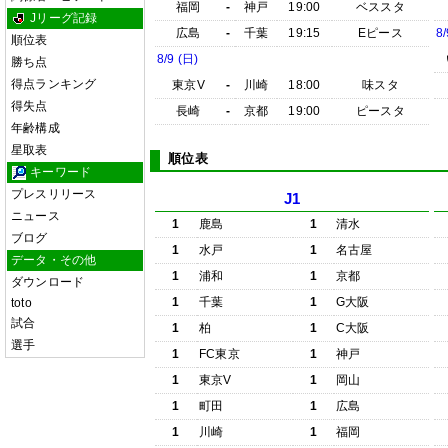
福岡
-
神戸
19:00
ベススタ
Jリーグ記録
広島
-
千葉
19:15
Eピース
8/
順位表
8/9 (日)
勝ち点
得点ランキング
東京V
-
川崎
18:00
味スタ
得失点
長崎
-
京都
19:00
ピースタ
年齢構成
星取表
順位表
キーワード
プレスリリース
J1
ニュース
1
鹿島
1
清水
ブログ
1
水戸
1
名古屋
データ・その他
1
浦和
1
京都
ダウンロード
1
千葉
1
G大阪
toto
試合
1
柏
1
C大阪
選手
1
FC東京
1
神戸
1
東京V
1
岡山
1
町田
1
広島
1
川崎
1
福岡