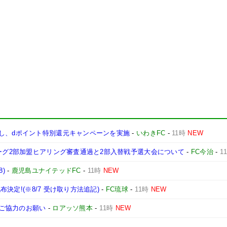
携し、dポイント特別還元キャンペーンを実施
-
いわきFC
-
11時
NEW
リーグ2部加盟ヒアリング審査通過と2部入替戦予選大会について
-
FC今治
-
1
)
-
鹿児島ユナイテッドFC
-
11時
NEW
布決定!(※8/7 受け取り方法追記)
-
FC琉球
-
11時
NEW
備ご協力のお願い
-
ロアッソ熊本
-
11時
NEW