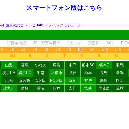
スマートフォン版はこちら
移籍
注目の試合
テレビ
toto
トラベル
スケジュール
J1百年構想
J2・J3百年構想
Jカップ
天皇杯
ACL
FI
8月
1月
2月
3月
4月
5月
6月
7月
9月
10月
11月
7
8/4
5
6
8
9
10
山形
福島
いわき
鹿島
水戸
栃木SC
栃木C
群馬
横浜FM
横浜FC
湘南
相模原
甲府
松本
長野
新潟
京都
G大阪
C大阪
FC大阪
奈良
神戸
鳥取
岡山
北九州
鳥栖
長崎
熊本
大分
宮崎
鹿児島
琉球