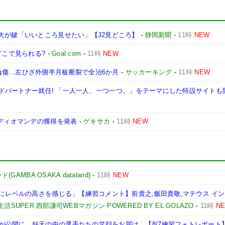
大が鍵「いいところ見せたい」【J2見どころ】
-
静岡新聞
-
11時
NEW
どこで見られる?
-
Goal.com
-
11時
NEW
負傷…左ひざ外側半月板断裂で全治6か月
-
サッカーキング
-
11時
NEW
ランドパートナー就任! 「一人一人、一つ一つ。」をテーマにした特設サイトも
歳ディオマンデの獲得を発表
-
ゲキサカ
-
11時
NEW
AMBA OSAKA dataland)
-
11時
NEW
1にレベルの高さを感じる」【練習コメント】前貴之,飯田貴敬,マテウス イン
活SUPER 西部謙司WEBマガジン POWERED BY EL GOLAZO
-
11時
N
が公開に。好天の中の選手たちの笑顔をお届け。【8/7練習フォトレポート