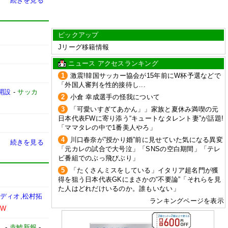
続きを見る
ピックアップ
Jリーグ移籍情報
ニュース アクセスランキング
1
激震!韓国サッカー協会が15年前にW杯予選などで
「外国人審判を性的接待し...
開設
-
サッカ
2
小倉 幸成選手の怪我について
3
「可愛いすぎてあかん」」家族と夏休み満喫の元
日本代表FWに寄り添う“キュートなタレント妻”が話題!
「ママタレの中で1番美人やろ」
4
川口春奈が”授かり婚”前に見せていた気になる異変
続きを見る
「元カレの試合で大号泣」「SNSの空白期間」「テレ
ビ番組でのぶっ飛びぶり」
5
「たくさんミスをしている」イタリア超名門が獲
得を狙う日本代表GKにまさかの“不要論”「それらを見
た人はどれだけいるのか。誰もいない」
ディオ,松村拓
ランキングページを表示
EW
】
-
赤鯱新報
-