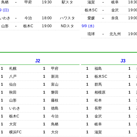
鳥栖
-
甲府
19:30
駅スタ
滋賀
-
岐阜
18:3
9 (日)
栃木SC
-
金沢
19:0
いわき
-
今治
18:00
ハワスタ
愛媛
-
奈良
19:0
山形
-
栃木C
19:00
NDスタ
9/9 (水)
琉球
-
北九州
19:0
J2
J3
1
札幌
1
甲府
1
福島
1
1
八戸
1
新潟
1
栃木SC
1
1
仙台
1
富山
1
群馬
1
1
秋田
1
磐田
1
相模原
1
1
山形
1
藤枝
1
松本
1
1
いわき
1
徳島
1
長野
1
1
栃木C
1
今治
1
金沢
1
1
大宮
1
鳥栖
1
岐阜
1
1
横浜FC
1
大分
1
滋賀
1