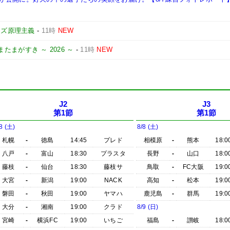
ーズ原理主義
-
11時
NEW
またまがすき ～ 2026 ～
-
11時
NEW
J2
J3
第1節
第1節
8 (土)
8/8 (土)
札幌
-
徳島
14:45
プレド
相模原
-
熊本
18:0
八戸
-
富山
18:30
プラスタ
長野
-
山口
18:0
藤枝
-
仙台
18:30
藤枝サ
鳥取
-
FC大阪
19:0
大宮
-
新潟
19:00
NACK
高知
-
松本
19:0
磐田
-
秋田
19:00
ヤマハ
鹿児島
-
群馬
19:0
大分
-
湘南
19:00
クラド
8/9 (日)
宮崎
-
横浜FC
19:00
いちご
福島
-
讃岐
18:0