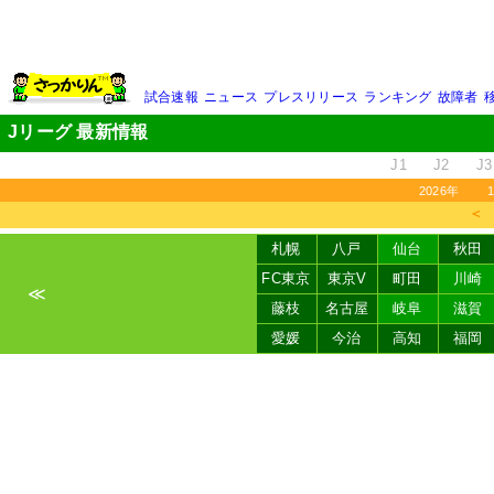
試合速報
ニュース
プレスリリース
ランキング
故障者
Jリーグ 最新情報
J1
J2
J3
2026年
＜
札幌
八戸
仙台
秋田
FC東京
東京V
町田
川崎
≪
藤枝
名古屋
岐阜
滋賀
愛媛
今治
高知
福岡