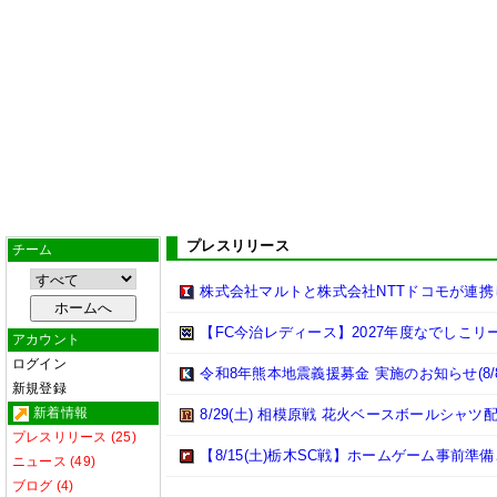
プレスリリース
チーム
株式会社マルトと株式会社NTTドコモが連
【FC今治レディース】2027年度なでしこ
アカウント
ログイン
令和8年熊本地震義援募金 実施のお知らせ(8/8
新規登録
新着情報
8/29(土) 相模原戦 花火ベースボールシャツ配
プレスリリース (25)
【8/15(土)栃木SC戦】ホームゲーム事前準
ニュース (49)
ブログ (4)