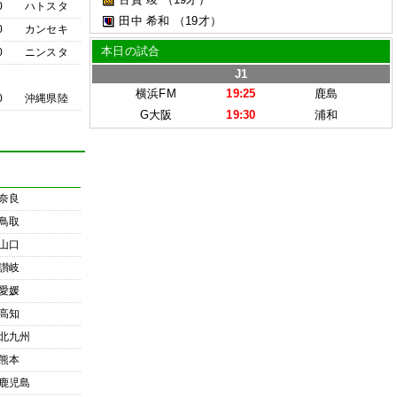
0
ハトスタ
田中 希和
（19才）
0
カンセキ
本日の試合
0
ニンスタ
J1
横浜FM
19:25
鹿島
0
沖縄県陸
G大阪
19:30
浦和
奈良
鳥取
山口
讃岐
愛媛
高知
北九州
熊本
鹿児島