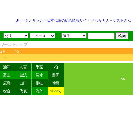
Jリーグとサッカー日本代表の総合情報サイト さっかりん
-
ゲストさん
FAワールドカップ
12月
予定
＞
浦和
大宮
千葉
柏
富山
金沢
清水
磐田
≫
広島
山口
讃岐
徳島
総合
代表
海外
すべて