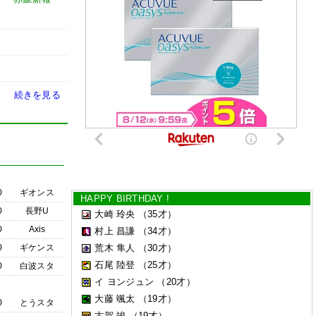
続きを見る
0
ギオンス
HAPPY BIRTHDAY !
0
長野U
大崎 玲央
（35才）
0
Axis
村上 昌謙
（34才）
0
ギケンス
荒木 隼人
（30才）
石尾 陸登
（25才）
0
白波スタ
イ ヨンジュン
（20才）
大藤 颯太
（19才）
0
とうスタ
古賀 竣
（19才）