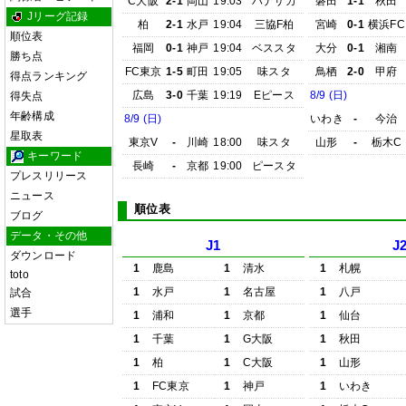
C大阪
2-1
岡山
19:03
ハナサカ
磐田
1-1
秋田
Jリーグ記録
柏
2-1
水戸
19:04
三協F柏
宮崎
0-1
横浜FC
順位表
福岡
0-1
神戸
19:04
ベススタ
大分
0-1
湘南
勝ち点
FC東京
1-5
町田
19:05
味スタ
鳥栖
2-0
甲府
得点ランキング
広島
3-0
千葉
19:19
Eピース
8/9 (日)
得失点
年齢構成
8/9 (日)
いわき
-
今治
星取表
東京V
-
川崎
18:00
味スタ
山形
-
栃木C
キーワード
長崎
-
京都
19:00
ピースタ
プレスリリース
ニュース
順位表
ブログ
データ・その他
J1
J
ダウンロード
1
鹿島
1
清水
1
札幌
toto
1
水戸
1
名古屋
1
八戸
試合
選手
1
浦和
1
京都
1
仙台
1
千葉
1
G大阪
1
秋田
1
柏
1
C大阪
1
山形
1
FC東京
1
神戸
1
いわき