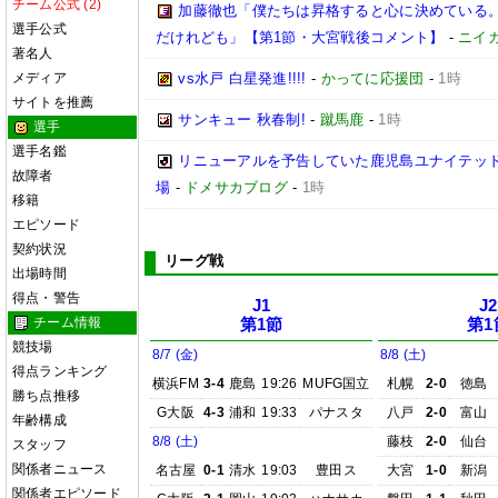
チーム公式 (2)
加藤徹也「僕たちは昇格すると心に決めている
選手公式
だけれども」【第1節・大宮戦後コメント】
-
ニイ
著名人
メディア
vs水戸 白星発進!!!!
-
かってに応援団
-
1時
サイトを推薦
サンキュー 秋春制!
-
蹴馬鹿
-
1時
選手
選手名鑑
リニューアルを予告していた鹿児島ユナイテッド
故障者
場
-
ドメサカブログ
-
1時
移籍
エピソード
契約状況
リーグ戦
出場時間
得点・警告
J1
J2
チーム情報
第1節
第1
競技場
8/7 (金)
8/8 (土)
得点ランキング
横浜FM
3-4
鹿島
19:26
MUFG国立
札幌
2-0
徳島
勝ち点推移
G大阪
4-3
浦和
19:33
パナスタ
八戸
2-0
富山
年齢構成
8/8 (土)
藤枝
2-0
仙台
スタッフ
関係者ニュース
名古屋
0-1
清水
19:03
豊田ス
大宮
1-0
新潟
関係者エピソード