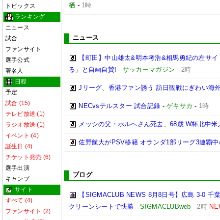
栖
-
1時
トピックス
ランキング
ニュース
ニュース
試合
ファンサイト
【町田】中山雄太&明本考浩&相馬勇紀の左サイ
選手公式
る」と自画自賛!
-
サッカーマガジン
-
2時
著名人
日程
Jリーグ、香港ファン誘う 訪日観戦にぎわい海
予定
試合 (15)
NECvsテルスター 試合記録
-
ゲキサカ
-
1時
テレビ放送 (1)
メッシの父・ホルヘさん死去、68歳 W杯北中
ラジオ放送 (1)
イベント (4)
佐野航大がPSV移籍 オランダ1部リーグ3連覇
誕生日 (4)
チケット発売 (6)
選手出演
ブログ
キャンプ
サイト
【SIGMACLUB NEWS 8月8日号】広島 3
すべて (4)
クリーンシートで快勝
-
SIGMACLUBweb
-
2時
NE
ファンサイト (2)