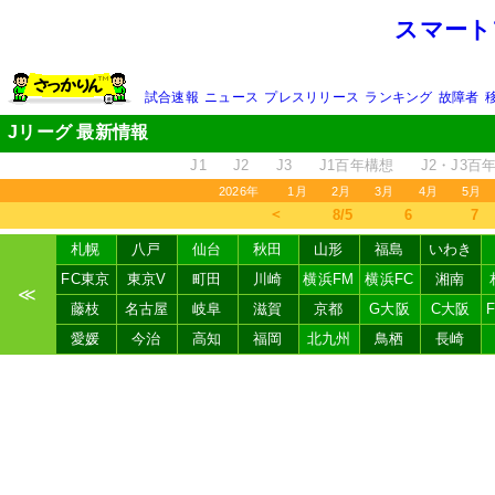
スマート
試合速報
ニュース
プレスリリース
ランキング
故障者
Jリーグ 最新情報
J1
J2
J3
J1百年構想
J2・J3百
2026年
1月
2月
3月
4月
5月
＜
8/5
6
7
札幌
八戸
仙台
秋田
山形
福島
いわき
FC東京
東京V
町田
川崎
横浜FM
横浜FC
湘南
≪
藤枝
名古屋
岐阜
滋賀
京都
G大阪
C大阪
愛媛
今治
高知
福岡
北九州
鳥栖
長崎