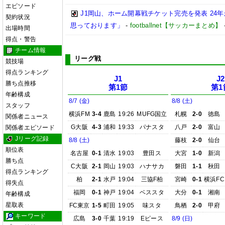
エピソード
J1岡山、ホーム開幕戦チケット完売を発表 24
契約状況
思っております」
-
footballnet【サッカーまとめ】
出場時間
得点・警告
チーム情報
リーグ戦
競技場
得点ランキング
J1
J2
勝ち点推移
第1節
第1
年齢構成
8/7 (金)
8/8 (土)
スタッフ
横浜FM
3-4
鹿島
19:26
MUFG国立
札幌
2-0
徳島
関係者ニュース
G大阪
4-3
浦和
19:33
パナスタ
八戸
2-0
富山
関係者エピソード
Jリーグ記録
8/8 (土)
藤枝
2-0
仙台
順位表
名古屋
0-1
清水
19:03
豊田ス
大宮
1-0
新潟
勝ち点
C大阪
2-1
岡山
19:03
ハナサカ
磐田
1-1
秋田
得点ランキング
柏
2-1
水戸
19:04
三協F柏
宮崎
0-1
横浜FC
得失点
福岡
0-1
神戸
19:04
ベススタ
大分
0-1
湘南
年齢構成
星取表
FC東京
1-5
町田
19:05
味スタ
鳥栖
2-0
甲府
キーワード
広島
3-0
千葉
19:19
Eピース
8/9 (日)