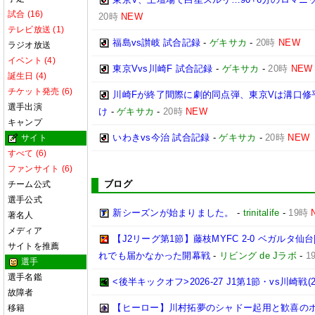
試合 (16)
20時
NEW
テレビ放送 (1)
福島vs讃岐 試合記録
-
ゲキサカ
-
20時
NEW
ラジオ放送
イベント (4)
東京Vvs川崎F 試合記録
-
ゲキサカ
-
20時
NEW
誕生日 (4)
チケット発売 (6)
川崎Fが終了間際に劇的同点弾、東京Vは溝口修
選手出演
け
-
ゲキサカ
-
20時
NEW
キャンプ
いわきvs今治 試合記録
-
ゲキサカ
-
20時
NEW
サイト
すべて (6)
ファンサイト (6)
ブログ
チーム公式
選手公式
新シーズンが始まりました。
-
trinitalife
-
19時
著名人
メディア
【J2リーグ第1節】藤枝MYFC 2-0 ベガルタ
サイトを推薦
れでも届かなかった開幕戦
-
リビング de Jラボ
-
1
選手
選手名鑑
<後半キックオフ>2026-27 J1第1節・vs川崎戦(202
故障者
【ヒーロー】川村拓夢のシャドー起用と歓喜の
移籍