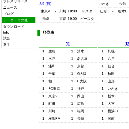
プレスリリース
8/9 (日)
いわき
-
今治
ニュース
東京V
-
川崎
18:00
味スタ
山形
-
栃木C
ブログ
長崎
-
京都
19:00
ピースタ
データ・その他
ダウンロード
順位表
toto
試合
J1
J
選手
1
鹿島
1
清水
1
札幌
1
水戸
1
名古屋
1
八戸
1
浦和
1
京都
1
仙台
1
千葉
1
G大阪
1
秋田
1
柏
1
C大阪
1
山形
1
FC東京
1
神戸
1
いわき
1
東京V
1
岡山
1
栃木C
1
町田
1
広島
1
大宮
1
川崎
1
福岡
1
横浜FC
1
横浜FM
1
長崎
1
湘南