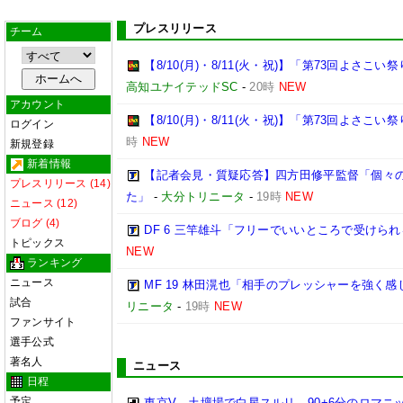
プレスリリース
チーム
【8/10(月)・8/11(火・祝)】「第73回よさ
高知ユナイテッドSC
-
20時
NEW
アカウント
【8/10(月)・8/11(火・祝)】「第73回よさこ
ログイン
時
NEW
新規登録
新着情報
【記者会見・質疑応答】四方田修平監督「個々
プレスリリース (14)
た」
-
大分トリニータ
-
19時
NEW
ニュース (12)
ブログ (4)
DF 6 三竿雄斗「フリーでいいところで受けら
トピックス
NEW
ランキング
ニュース
MF 19 林田滉也「相手のプレッシャーを強く
試合
リニータ
-
19時
NEW
ファンサイト
選手公式
著名人
ニュース
日程
予定
東京V、土壇場で白星スルリ…90+6分のロマニ