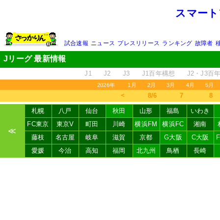
スマート
試合速報
ニュース
プレスリリース
ランキング
故障者
Jリーグ 最新情報
J1
J2
J3
J1百年構想
J2・J3百
2026年
1月
2月
3月
4月
5月
＜
8/6
7
8
札幌
八戸
仙台
秋田
山形
福島
いわき
FC東京
東京V
町田
川崎
横浜FM
横浜FC
湘南
≪
藤枝
名古屋
岐阜
滋賀
京都
G大阪
C大阪
愛媛
今治
高知
福岡
北九州
鳥栖
長崎