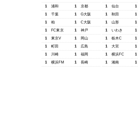
1
浦和
1
京都
1
仙台
1
1
千葉
1
G大阪
1
秋田
1
1
柏
1
C大阪
1
山形
1
1
FC東京
1
神戸
1
いわき
1
1
東京V
1
岡山
1
栃木C
1
1
町田
1
広島
1
大宮
1
1
川崎
1
福岡
1
横浜FC
1
1
横浜FM
1
長崎
1
湘南
1