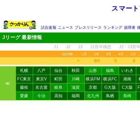
スマート
試合速報
ニュース
プレスリリース
ランキング
故障者
Jリーグ 最新情報
J1
J2
J3
J1百年構想
J2・J3百
2026年
1月
2月
3月
4月
5月
＜
8/4
5
6
札幌
八戸
仙台
秋田
山形
福島
いわき
FC東京
東京V
町田
川崎
横浜FM
横浜FC
湘南
≪
藤枝
名古屋
岐阜
滋賀
京都
G大阪
C大阪
愛媛
今治
高知
福岡
北九州
鳥栖
長崎