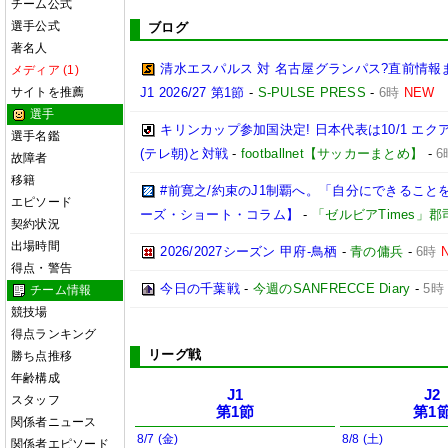
チーム公式
選手公式
ブログ
著名人
清水エスパルス 対 名古屋グランパス?直前情報
メディア (1)
サイトを推薦
J1 2026/27 第1節
-
S-PULSE PRESS
-
6時
NEW
選手
キリンカップ参加国決定! 日本代表は10/1 エクア
選手名鑑
(テレ朝)と対戦
-
footballnet【サッカーまとめ】
-
6
故障者
移籍
#前寛之/約束のJ1制覇へ。「自分にできること
エピソード
ーズ・ショート・コラム】
-
「ゼルビアTimes」郡
契約状況
出場時間
2026/2027シーズン 甲府-鳥栖
-
青の傭兵
-
6時
得点・警告
今日の千葉戦
-
今週のSANFRECCE Diary
-
5時
チーム情報
競技場
得点ランキング
リーグ戦
勝ち点推移
年齢構成
J1
J2
スタッフ
第1節
第1
関係者ニュース
8/7 (金)
8/8 (土)
関係者エピソード