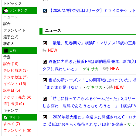
トピックス
ランキング
【2026/27明治安田J3リーグ】ミライロチケ
ニュース
試合
ファンサイト
ニュース
選手公式
「最近、思春期で」横浜F・マリノス16歳の三井寺
著名人
時
NEW
日程
予定
終盤に力尽きた横浜FMは劇的黒星発進…新加入
試合 (19)
タフに戦わないと」
-
ゲキサカ
-
6時
NEW
テレビ放送 (3)
ラジオ放送 (5)
奮起の新シーズン「この開幕戦にかけていた」
イベント (15)
「まだまだ足りない」
-
ゲキサカ
-
6時
NEW
誕生日 (5)
チケット発売 (4)
「勝ちに持ってこられるゲームだった」2点リ
選手出演 (9)
しさ露わ「鹿島であろうとなかろうと…」【横浜F
キャンプ
「2026年最大級だ」今週末に開催されるC・ロ
サイト
すべて (7)
に!英紙は“おそらく招待されない10名”を発表
-
サッ
ファンサイト (6)