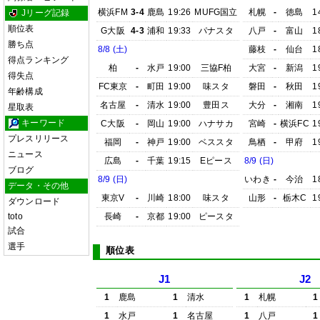
横浜FM
3-4
鹿島
19:26
MUFG国立
札幌
-
徳島
1
Jリーグ記録
順位表
G大阪
4-3
浦和
19:33
パナスタ
八戸
-
富山
1
勝ち点
8/8 (土)
藤枝
-
仙台
1
得点ランキング
柏
-
水戸
19:00
三協F柏
大宮
-
新潟
1
得失点
FC東京
-
町田
19:00
味スタ
磐田
-
秋田
1
年齢構成
名古屋
-
清水
19:00
豊田ス
大分
-
湘南
1
星取表
キーワード
C大阪
-
岡山
19:00
ハナサカ
宮崎
-
横浜FC
1
プレスリリース
福岡
-
神戸
19:00
ベススタ
鳥栖
-
甲府
1
ニュース
広島
-
千葉
19:15
Eピース
8/9 (日)
ブログ
8/9 (日)
いわき
-
今治
1
データ・その他
東京V
-
川崎
18:00
味スタ
山形
-
栃木C
1
ダウンロード
toto
長崎
-
京都
19:00
ピースタ
試合
選手
順位表
J1
J2
1
鹿島
1
清水
1
札幌
1
1
水戸
1
名古屋
1
八戸
1