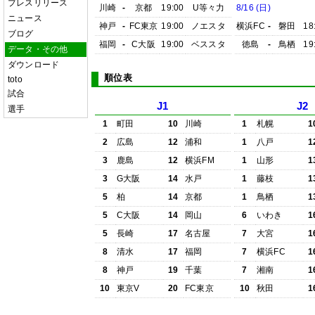
プレスリリース
川崎
-
京都
19:00
U等々力
8/16 (日)
ニュース
神戸
-
FC東京
19:00
ノエスタ
横浜FC
-
磐田
18
ブログ
福岡
-
C大阪
19:00
ベススタ
徳島
-
鳥栖
19
データ・その他
ダウンロード
順位表
toto
試合
J1
J2
選手
1
町田
10
川崎
1
札幌
1
2
広島
12
浦和
1
八戸
1
3
鹿島
12
横浜FM
1
山形
1
3
G大阪
14
水戸
1
藤枝
1
5
柏
14
京都
1
鳥栖
1
5
C大阪
14
岡山
6
いわき
1
5
長崎
17
名古屋
7
大宮
1
8
清水
17
福岡
7
横浜FC
1
8
神戸
19
千葉
7
湘南
1
10
東京V
20
FC東京
10
秋田
1