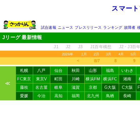
スマート
試合速報
ニュース
プレスリリース
ランキング
故障者
Jリーグ 最新情報
J1
J2
J3
J1百年構想
J2・J3百
2026年
1月
2月
3月
4月
5月
＜
8/7
8
9
札幌
八戸
仙台
秋田
山形
福島
いわき
FC東京
東京V
町田
川崎
横浜FM
横浜FC
湘南
≪
藤枝
名古屋
岐阜
滋賀
京都
G大阪
C大阪
愛媛
今治
高知
福岡
北九州
鳥栖
長崎