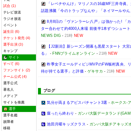
「レベチやんけ」マリノスの16歳MF三井寺眞、
試合 (1)
話題沸騰「今のトラップなんや」「ネイマールやん
テレビ放送
ラジオ放送
8月8日の「ヴァンラーレ八戸」は強かった! 
イベント
ター合わせて約4000人来場 前後半1本ずつシュー
誕生日 (6)
NEWS DIG
-
21時
NEW
チケット発売 (4)
選手出演 (3)
【J2新潟】新シーズン開幕も黒星スタート 大宮
キャンプ
る」
-
FNNプライムオンライン
-
21時
NEW
サイト
すべて (6)
昨季女子エールディビジMVPのFW板村真央、リ
ファンサイト (2)
待が持てる選手」と評価
-
ゲキサカ
-
21時
NEW
チーム公式 (4)
選手公式
著名人
ブログ
メディア
サイトを推薦
気分が高まるアビスパチャント3選
-
ホークス-ア
選手
腐ったら終わり
-
ガンバ大阪データランド(GAMBA O
選手名鑑
故障者
池田月曜キッズクラス
-
ガンバ大阪チアキッズ
移籍