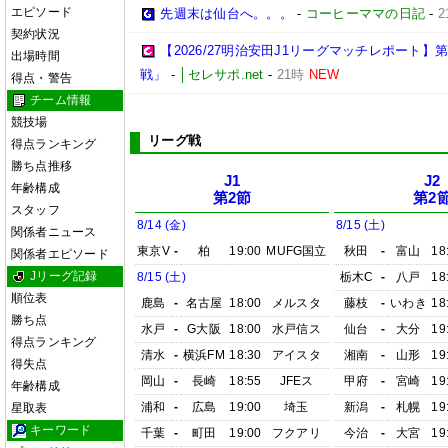
エピソード
先週末は仙台へ。。。
-
コーヒーママの日記
-
2
契約状況
【2026/27明治安田J1リーグマッチレポート
出場時間
戦」
-
│セレサポ.net
-
21時
NEW
得点・警告
チーム情報
競技場
リーグ戦
得点ランキング
勝ち点推移
J1
J2
年齢構成
第2節
第2
スタッフ
8/14 (金)
8/15 (土)
関係者ニュース
東京V
-
柏
19:00
MUFG国立
秋田
-
富山
18
関係者エピソード
Jリーグ記録
8/15 (土)
栃木C
-
八戸
18
順位表
鹿島
-
名古屋
18:00
メルスタ
藤枝
-
いわき
18
勝ち点
水戸
-
G大阪
18:00
水戸信ス
仙台
-
大分
19
得点ランキング
清水
-
横浜FM
18:30
アイスタ
湘南
-
山形
19
得失点
岡山
-
長崎
18:55
JFEス
甲府
-
宮崎
19
年齢構成
浦和
-
広島
19:00
埼玉
新潟
-
札幌
19
星取表
キーワード
千葉
-
町田
19:00
フクアリ
今治
-
大宮
19