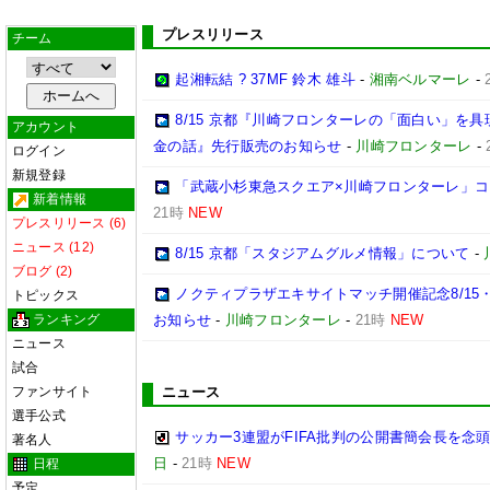
プレスリリース
チーム
起湘転結 ? 37MF 鈴木 雄斗
-
湘南ベルマーレ
-
8/15 京都『川崎フロンターレの「面白い」を
アカウント
金の話』先行販売のお知らせ
-
川崎フロンターレ
-
ログイン
新規登録
「武蔵小杉東急スクエア×川崎フロンターレ」
新着情報
21時
NEW
プレスリリース (6)
ニュース (12)
8/15 京都「スタジアムグルメ情報」について
-
ブログ (2)
ノクティプラザエキサイトマッチ開催記念8/15
トピックス
ランキング
お知らせ
-
川崎フロンターレ
-
21時
NEW
ニュース
試合
ファンサイト
ニュース
選手公式
サッカー3連盟がFIFA批判の公開書簡会長を念
著名人
日
-
21時
NEW
日程
予定