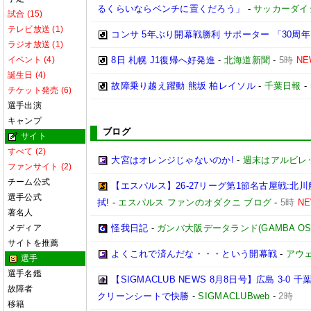
るくらいならベンチに置くだろう」
-
サッカーダイ
試合 (15)
テレビ放送 (1)
コンサ 5年ぶり開幕戦勝利 サポーター 「30周
ラジオ放送 (1)
イベント (4)
8日 札幌 J1復帰へ好発進
-
北海道新聞
-
5時
NE
誕生日 (4)
故障乗り越え躍動 熊坂 柏レイソル
-
千葉日報
-
チケット発売 (6)
選手出演
キャンプ
ブログ
サイト
すべて (2)
大宮はオレンジじゃないのか!
-
週末はアルビレ
ファンサイト (2)
チーム公式
【エスパルス】26-27リーグ第1節名古屋戦:
選手公式
拭!
-
エスパルス ファンのオダクニ ブログ
-
5時
N
著名人
メディア
怪我日記
-
ガンバ大阪データランド(GAMBA OSAKA
サイトを推薦
よくこれで済んだな・・・という開幕戦
-
アウェ
選手
選手名鑑
【SIGMACLUB NEWS 8月8日号】広島 3
故障者
クリーンシートで快勝
-
SIGMACLUBweb
-
2時
移籍