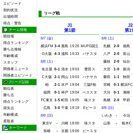
エピソード
契約状況
リーグ戦
出場時間
得点・警告
J1
J2
チーム情報
第1節
第1
競技場
8/7 (金)
8/8 (土)
得点ランキング
横浜FM
3-4
鹿島
19:26
MUFG国立
札幌
2-0
徳島
勝ち点推移
G大阪
4-3
浦和
19:33
パナスタ
八戸
2-0
富山
年齢構成
8/8 (土)
藤枝
2-0
仙台
スタッフ
関係者ニュース
名古屋
0-1
清水
19:03
豊田ス
大宮
1-0
新潟
関係者エピソード
C大阪
2-1
岡山
19:03
ハナサカ
磐田
1-1
秋田
Jリーグ記録
柏
2-1
水戸
19:04
三協F柏
宮崎
0-1
横浜FC
順位表
福岡
0-1
神戸
19:04
ベススタ
大分
0-1
湘南
勝ち点
FC東京
1-5
町田
19:05
味スタ
鳥栖
2-0
甲府
得点ランキング
広島
3-0
千葉
19:19
Eピース
8/9 (日)
得失点
年齢構成
8/9 (日)
いわき
-
今治
星取表
東京V
-
川崎
18:00
味スタ
山形
-
栃木C
キーワード
長崎
-
京都
19:00
ピースタ