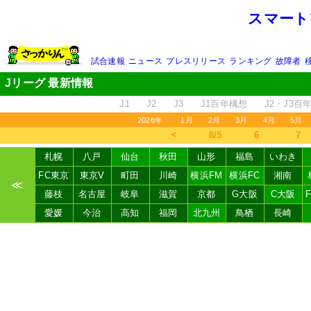
スマート
試合速報
ニュース
プレスリリース
ランキング
故障者
Jリーグ 最新情報
J1
J2
J3
J1百年構想
J2・J3百
2026年
1月
2月
3月
4月
5月
＜
8/5
6
7
札幌
八戸
仙台
秋田
山形
福島
いわき
FC東京
東京V
町田
川崎
横浜FM
横浜FC
湘南
≪
藤枝
名古屋
岐阜
滋賀
京都
G大阪
C大阪
愛媛
今治
高知
福岡
北九州
鳥栖
長崎