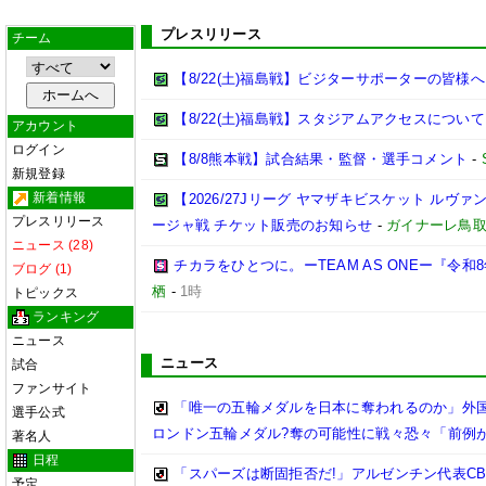
プレスリリース
チーム
【8/22(土)福島戦】ビジターサポーターの皆様へ
【8/22(土)福島戦】スタジアムアクセスについて
アカウント
ログイン
【8/8熊本戦】試合結果・監督・選手コメント
-
新規登録
新着情報
【2026/27Jリーグ ヤマザキビスケット ルヴァン
プレスリリース
ージャ戦 チケット販売のお知らせ
-
ガイナーレ鳥
ニュース (28)
チカラをひとつに。ーTEAM AS ONEー『令
ブログ (1)
栖
-
1時
トピックス
ランキング
ニュース
ニュース
試合
ファンサイト
「唯一の五輪メダルを日本に奪われるのか」外国
選手公式
ロンドン五輪メダル?奪の可能性に戦々恐々「前例
著名人
日程
「スパーズは断固拒否だ!」アルゼンチン代表CB
予定